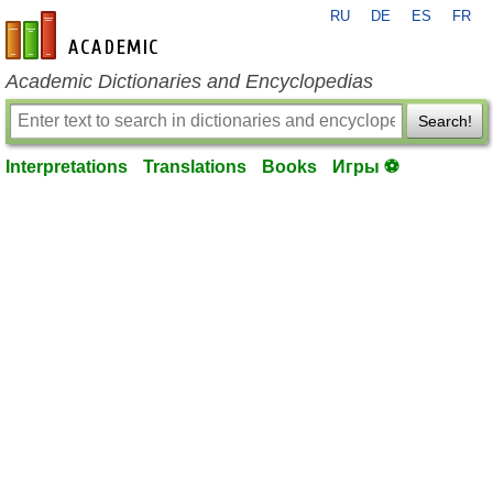
RU
DE
ES
FR
en-academic.com
Academic Dictionaries and Encyclopedias
Search!
Interpretations
Translations
Books
Игры ⚽