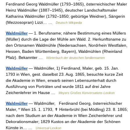
Ferdinand Georg Waldmüller (1793–1865), österreichischer Maler
Heinz Waldmüller (1887–1945), deutscher Landschaftsmaler
Katharina Waldmüller (1792–1850; gebürtige Weidner), Sängerin
(Mezzosopran) Lizzi… …
Deutsch Wikipedia
Waldmüller
— 1. Berufsname; nähere Bestimmung eines Müllers
(Müller) durch die Lage der Mühle am Wald. 2. Herkunftsname zu
den Ortsnamen Waldmühle (Niedersachsen, Nordrhein Westfalen,
Hessen, Baden Württemberg, Bayern), Waldmühlen (Rheinland
Pfalz). Bekannter …
Wörterbuch der deutschen familiennamen
Waldmüller
— Waldmüller, 1) Ferdinand, Maler, geb. 15. Jan.
1793 in Wien, gest. daselbst 23. Aug. 1865, besuchte kurze Zeit
die Akademie in Wien, erwarb seinen Lebensunterhalt durch
Ausführung von Porträten und wurde 1811 auf drei Jahre
Zeichenlehrer im Hause …
Meyers Großes Konversations-Lexikon
Waldmüller
— Wạldmüller, Ferdinand Georg, österreichischer
Maler, * Wien 15. 1. 1793, ✝ Hinterbrühl (bei Mödling) 23. 8. 1865;
nach dem Studium an der Akademie in Wien Zeichenlehrer und
Dekorationsmaler; 1829 Kustos an der Akademie der Schönen
Künste in… …
Universal-Lexikon