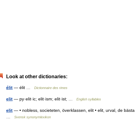
Look at other dictionaries:
élit
— élit …
Dictionnaire des rimes
elit
— py·elit·ic; elit·ism; elit·ist; …
English syllables
elit
— • nobless, societeten, överklassen, elit • elit, urval, de bästa
…
Svensk synonymlexikon