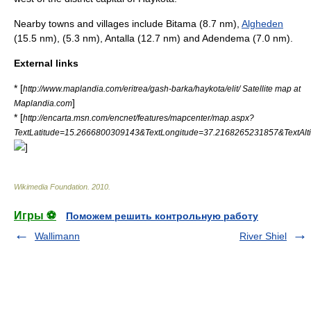
Nearby towns and villages include
Bitama
(8.7 nm),
Algheden
(15.5 nm), (5.3 nm),
Antalla
(12.7 nm) and
Adendema
(7.0 nm).
External links
* [
http://www.maplandia.com/eritrea/gash-barka/haykota/elit/ Satellite map at
]
Maplandia.com
* [
http://encarta.msn.com/encnet/features/mapcenter/map.aspx?
TextLatitude=15.2666800309143&TextLongitude=37.2168265231857&TextAl
]
Wikimedia Foundation
.
2010
.
Игры ⚽
Поможем решить контрольную работу
Wallimann
River Shiel