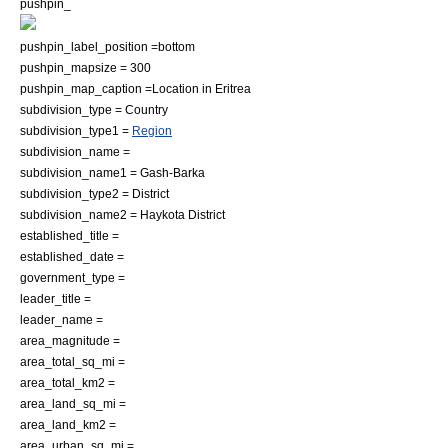
pushpin_
pushpin_label_position =bottom
pushpin_mapsize = 300
pushpin_map_caption =Location in Eritrea
subdivision_type = Country
subdivision_type1 =
Region
subdivision_name =‎
subdivision_name1 =
Gash-Barka
subdivision_type2 = District
subdivision_name2 =
Haykota District
established_title =
established_date =
government_type =
leader_title =
leader_name =
area_magnitude =
area_total_sq_mi =
area_total_km2 =
area_land_sq_mi =
area_land_km2 =
area_urban_sq_mi =