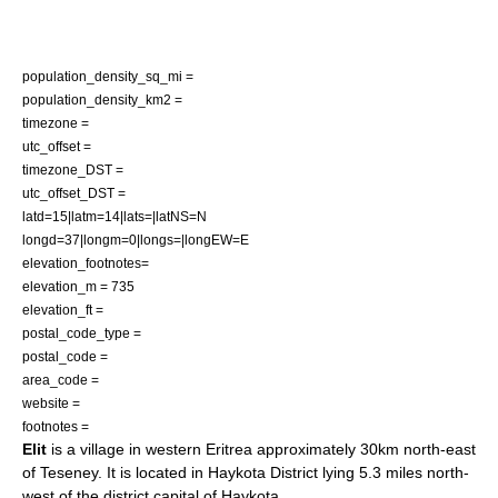
population_density_sq_mi =
population_density_km2 =
timezone =
utc_offset =
timezone_DST =
utc_offset_DST =
latd=15|latm=14|lats=|latNS=N
longd=37|longm=0|longs=|longEW=E
elevation_footnotes=
elevation_m = 735
elevation_ft =
postal_code_type =
postal_code =
area_code =
website =
footnotes =
Elit
is a
village
in western
Eritrea
approximately 30km north-east
of
Teseney
. It is located in
Haykota District
lying 5.3 miles north-
west of the district capital of
Haykota
.