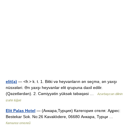
elit(a)
— <fr.> k. t. 1. Bitki və heyvanların ən seçmə, ən yaxşı
nüsxələri. Ən yaxşı heyvanlar elit qrupuna daxil edilir.
(Qəzetlərdən). 2. Cəmiyyətin yüksək təbəqəsi …
Azərbaycan dilinin
izahlı lüğəti
Elit Palas Hotel
— (Анкара,Турция) Категория отеля: Адрес:
Bestekar Sok. No:26 Kavaklıdere, 06680 Анкара, Турци …
Каталог отелей