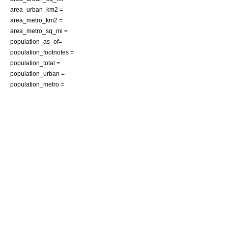
area_urban_km2 =
area_metro_km2 =
area_metro_sq_mi =
population_as_of=
population_footnotes =
population_total =
population_urban =
population_metro =