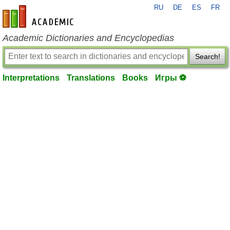
RU
DE
ES
FR
en-academic.com
Academic Dictionaries and Encyclopedias
Search!
Interpretations
Translations
Books
Игры ⚽