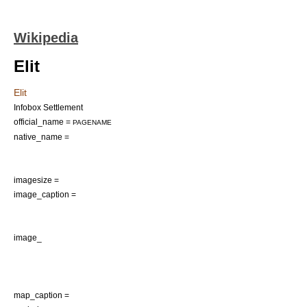
Wikipedia
Elit
Elit
Infobox Settlement
official_name =
PAGENAME
native_name =
imagesize =
image_caption =
image_
map_caption =