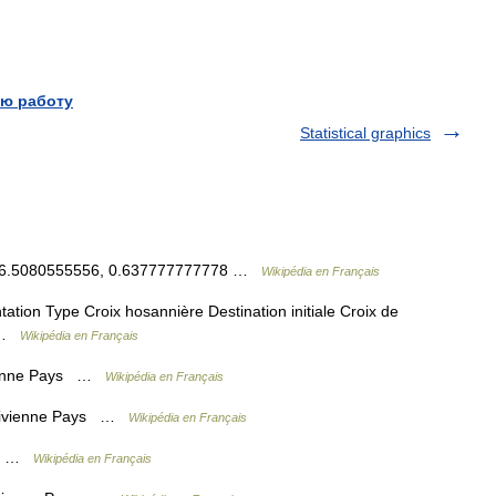
ю работу
Statistical graphics
 / 46.5080555556, 0.637777777778 …
Wikipédia en Français
tion Type Croix hosannière Destination initiale Croix de
n …
Wikipédia en Français
vienne Pays …
Wikipédia en Français
ldivienne Pays …
Wikipédia en Français
ys …
Wikipédia en Français