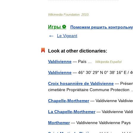
Wikimedia
Foundation
.
2010
.
Игры ⚽
Поможем решить контрольну
Le Vigeant
Look at other dictionaries:
Valdivienne
— País …
Wikipedia Español
Valdivienne
— 46° 30′ 29″ N 0° 38′ 16″ E
Croix hosannière de Valdivienne
— Présenta
cimetière Propriétaire Commune Protectio
Chapelle-Morthemer
— Valdivienne Valdi
La Chapelle-Morthemer
— Valdivienne Va
Morthemer
— Valdivienne Valdivienne Pa