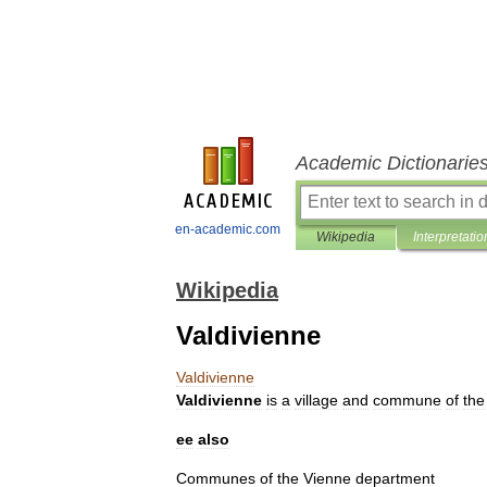
Academic Dictionarie
en-academic.com
Wikipedia
Interpretatio
Wikipedia
Valdivienne
Valdivienne
Valdivienne
is
a
village
and
commune
of
the
ee
also
Communes
of
the
Vienne
department