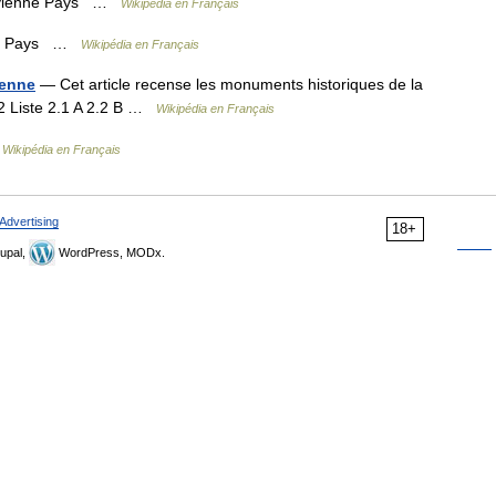
divienne Pays …
Wikipédia en Français
nne Pays …
Wikipédia en Français
ienne
— Cet article recense les monuments historiques de la
2 Liste 2.1 A 2.2 B …
Wikipédia en Français
…
Wikipédia en Français
Advertising
18+
upal,
WordPress, MODx.