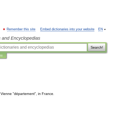
Remember this site
Embed dictionaries into your website
EN
s and Encyclopedias
Search!
ns
Vienne
"
département
",
in
France
.