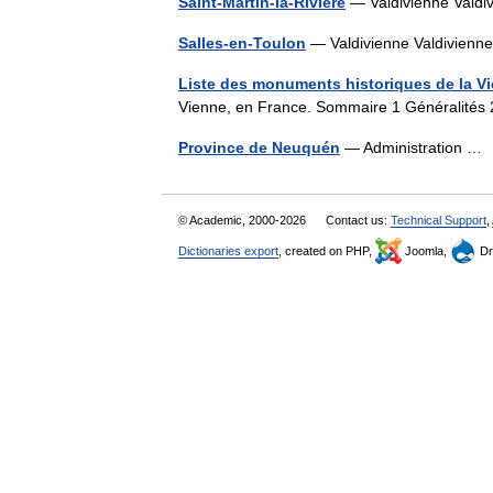
Saint-Martin-la-Rivière
— Valdivienne Val
Salles-en-Toulon
— Valdivienne Valdivie
Liste des monuments historiques de la V
Vienne, en France. Sommaire 1 Généralités 
Province de Neuquén
— Administration 
© Academic, 2000-2026
Contact us:
Technical Support
,
Dictionaries export
, created on PHP,
Joomla,
Dr