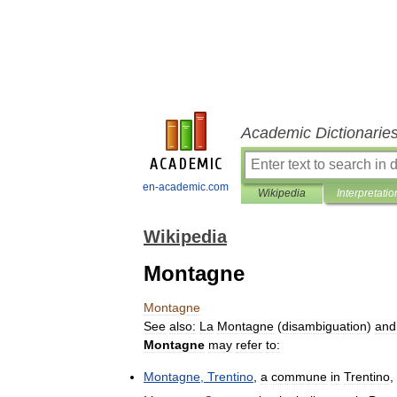
Academic Dictionarie
en-academic.com
Wikipedia
Interpretatio
Wikipedia
Montagne
Montagne
See
also:
La
Montagne
(
disambiguation
)
and
Montagne
may
refer
to:
Montagne
,
Trentino
,
a
commune
in
Trentino
,