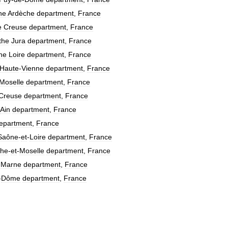
he
Ardèche
department
,
France
e
Creuse
department
,
France
the
Jura
department
,
France
he
Loire
department
,
France
Haute
-
Vienne
department
,
France
Moselle
department
,
France
Creuse
department
,
France
Ain
department
,
France
epartment
,
France
Saône
-
et
-
Loire
department
,
France
the
-
et
-
Moselle
department
,
France
-
Marne
department
,
France
-
Dôme
department
,
France