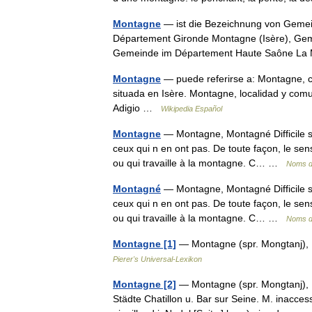
Montagne
— ist die Bezeichnung von Gemei
Département Gironde Montagne (Isère), Ge
Gemeinde im Département Haute Saône La 
Montagne
— puede referirse a: Montagne, 
situada en Isère. Montagne, localidad y comun
Adigio …
Wikipedia Español
Montagne
— Montagne, Montagné Difficile sur
ceux qui n en ont pas. De toute façon, le sen
ou qui travaille à la montagne. C… …
Noms de
Montagné
— Montagne, Montagné Difficile sur
ceux qui n en ont pas. De toute façon, le sen
ou qui travaille à la montagne. C… …
Noms de
Montagne [1]
— Montagne (spr. Mongtanj), 
Pierer's Universal-Lexikon
Montagne [2]
— Montagne (spr. Mongtanj), 1
Städte Chatillon u. Bar sur Seine. M. inaccess