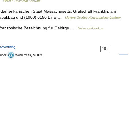
 …
Pierer's Universal-Lexikon
rdamerikanischen Staat Massachusetts, Grafschaft Franklin, am
n, Tabakbau und (1900) 6150 Einw …
Meyers Großes Konversations-Lexikon
s, französische Bezeichnung für Gebirge …
Universal-Lexikon
Advertising
18+
upal,
WordPress, MODx.