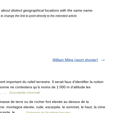
about
distinct
geographical
locations
with
the
same
name
.
to
change
the
link
to
point
directly
to
the
intended
article
.
William Milne (sport shooter)
mportant du relief terrestre. Il serait faux d’identifier la notion
rsonne ne contestera qu’à moins de 1 000 m d’altitude les
des… …
Encyclopédie Universelle
asse de terre ou de rocher fort elevée au dessus de la
. montagne elevée, rude, escarpée. le sommet, le haut, la cime
 descente, le… …
Dictionnaire de l'Académie française