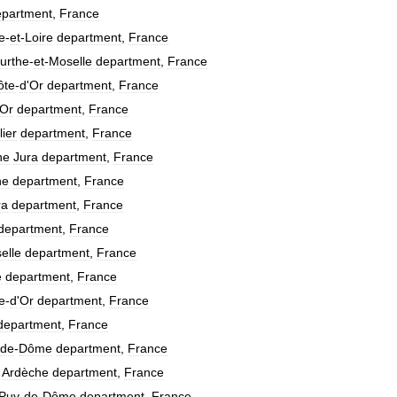
epartment
,
France
e
-
et
-
Loire
department
,
France
urthe
-
et
-
Moselle
department
,
France
ôte
-
d
'
Or
department
,
France
Or
department
,
France
lier
department
,
France
he
Jura
department
,
France
ne
department
,
France
ra
department
,
France
department
,
France
elle
department
,
France
e
department
,
France
e
-
d
'
Or
department
,
France
department
,
France
de
-
Dôme
department
,
France
Ardèche
department
,
France
Puy
-
de
-
Dôme
department
,
France