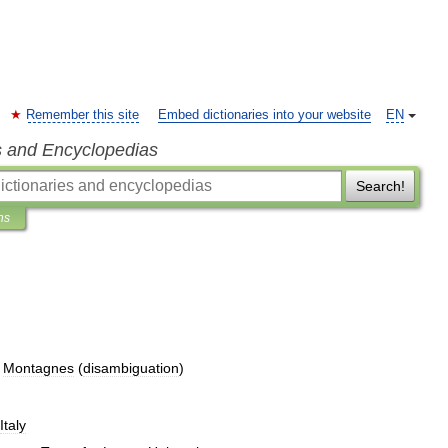
Remember this site
Embed dictionaries into your website
EN
s and Encyclopedias
Search!
ns
Montagnes
(
disambiguation
)
Italy