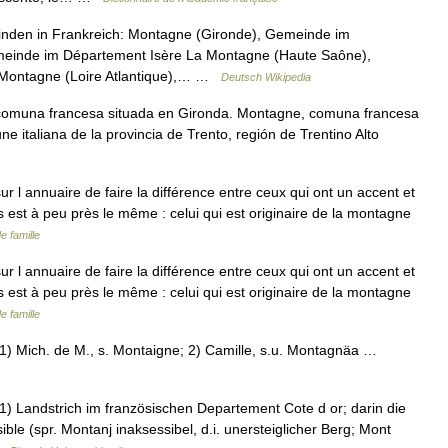
nden in Frankreich: Montagne (Gironde), Gemeinde im
meinde im Département Isère La Montagne (Haute Saône),
Montagne (Loire Atlantique),… …
Deutsch Wikipedia
comuna francesa situada en Gironda. Montagne, comuna francesa
e italiana de la provincia de Trento, región de Trentino Alto
 l annuaire de faire la différence entre ceux qui ont un accent et
s est à peu près le même : celui qui est originaire de la montagne
 famille
 l annuaire de faire la différence entre ceux qui ont un accent et
s est à peu près le même : celui qui est originaire de la montagne
 famille
1) Mich. de M., s. Montaigne; 2) Camille, s.u. Montagnäa …
) Landstrich im französischen Departement Cote d or; darin die
ible (spr. Montanj inaksessibel, d.i. unersteiglicher Berg; Mont