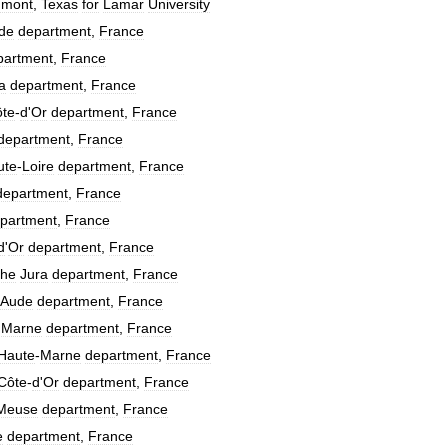
umont
,
Texas
for
Lamar
University
de
department
,
France
partment
,
France
a
department
,
France
te
-
d
'
Or
department
,
France
department
,
France
ute
-
Loire
department
,
France
department
,
France
partment
,
France
d
'
Or
department
,
France
the
Jura
department
,
France
Aude
department
,
France
Marne
department
,
France
Haute
-
Marne
department
,
France
Côte
-
d
'
Or
department
,
France
Meuse
department
,
France
e
department
,
France