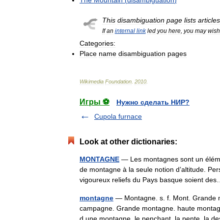
The
Mountain
(
disambiguation
)
This
disambiguation
page
lists
articles
If
an
internal
link
led
you
here
,
you
may
wish
Categories:
Place
name
disambiguation
pages
Wikimedia
Foundation
.
2010
.
Игры ⚽
Нужно сделать НИР?
Cupola furnace
Look at other dictionaries:
MONTAGNE
— Les montagnes sont un élément i
de montagne à la seule notion d’altitude. Pe
vigoureux reliefs du Pays basque soient 
montagne
— Montagne. s. f. Mont. Grande m
campagne. Grande montagne. haute montagne
d une montagne. le penchant, la pente, la