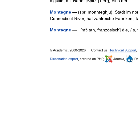
aiguille, d.i. Nadel [Spitz ] berg) eins der…
Montagne
— (spr. mónnteghjū), Stadt im no
Connecticut River, hat zahlreiche Fabrike
Montagne
— [mɔ̃ taɲ, französisch] die, / 
© Academic, 2000-2026
Contact us:
Technical Support
,
Dictionaries export
, created on PHP,
Joomla,
Dr