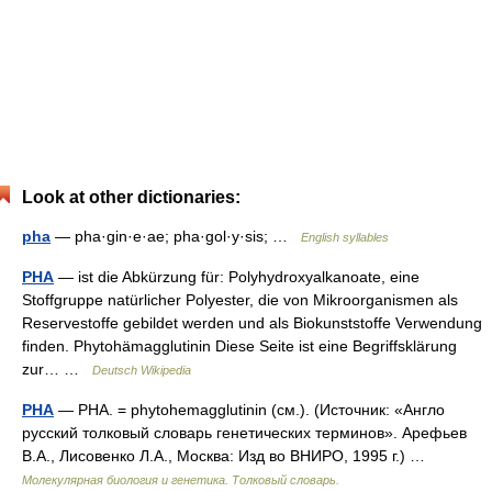
Look at other dictionaries:
pha
— pha·gin·e·ae; pha·gol·y·sis; …
English syllables
PHA
— ist die Abkürzung für: Polyhydroxyalkanoate, eine
Stoffgruppe natürlicher Polyester, die von Mikroorganismen als
Reservestoffe gebildet werden und als Biokunststoffe Verwendung
finden. Phytohämagglutinin Diese Seite ist eine Begriffsklärung
zur… …
Deutsch Wikipedia
PHA
— PHA. = phytohemagglutinin (см.). (Источник: «Англо
русский толковый словарь генетических терминов». Арефьев
В.А., Лисовенко Л.А., Москва: Изд во ВНИРО, 1995 г.) …
Молекулярная биология и генетика. Толковый словарь.