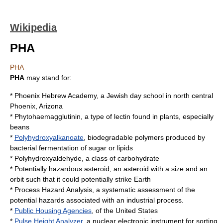
Wikipedia
PHA
PHA
PHA
may stand for:
*
Phoenix Hebrew Academy
, a Jewish day school in north central
Phoenix, Arizona
*
Phytohaemagglutinin
, a type of lectin found in plants, especially
beans
*
Polyhydroxyalkanoate
, biodegradable polymers produced by
bacterial fermentation of sugar or lipids
*
Polyhydroxyaldehyde
, a class of carbohydrate
*
Potentially hazardous asteroid
, an asteroid with a size and an
orbit such that it could potentially strike Earth
*
Process Hazard Analysis
, a systematic assessment of the
potential hazards associated with an industrial process.
*
Public Housing Agencies
, of the United States
*
Pulse Height Analyzer
, a
nuclear electronic
instrument for sorting