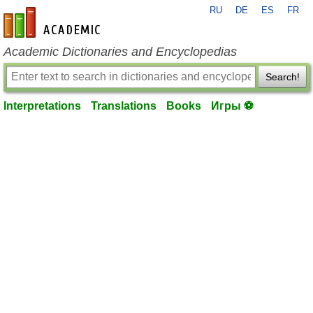
RU
DE
ES
FR
en-academic.com
Academic Dictionaries and Encyclopedias
Search!
Interpretations
Translations
Books
Игры ⚽