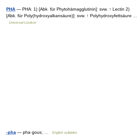
PHA
— PHA: 1) [Abk. für Phytohämagglutinin]: svw. ↑ Lectin 2)
[Abk. für Poly(hydroxyalkansäure)]: svw. ↑ Polyhydroxyfettsäure …
Universal-Lexikon
-pha
— pha·gous; …
English syllables