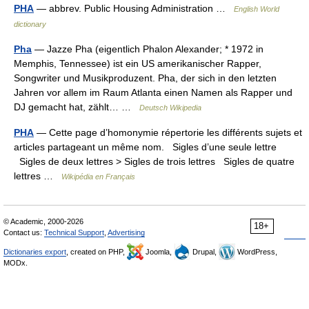
PHA
— abbrev. Public Housing Administration …
English World
dictionary
Pha
— Jazze Pha (eigentlich Phalon Alexander; * 1972 in
Memphis, Tennessee) ist ein US amerikanischer Rapper,
Songwriter und Musikproduzent. Pha, der sich in den letzten
Jahren vor allem im Raum Atlanta einen Namen als Rapper und
DJ gemacht hat, zählt… …
Deutsch Wikipedia
PHA
— Cette page d’homonymie répertorie les différents sujets et
articles partageant un même nom. Sigles d’une seule lettre
Sigles de deux lettres > Sigles de trois lettres Sigles de quatre
lettres …
Wikipédia en Français
© Academic, 2000-2026
18+
Contact us:
Technical Support
,
Advertising
Dictionaries export
, created on PHP,
Joomla,
Drupal,
WordPress,
MODx.