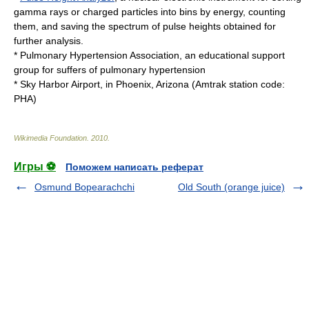
gamma rays or charged particles into bins by energy, counting
them, and saving the
spectrum
of pulse heights obtained for
further analysis.
*
Pulmonary Hypertension Association
, an educational support
group for suffers of pulmonary hypertension
*
Sky Harbor Airport
, in Phoenix, Arizona (Amtrak station code:
PHA)
Wikimedia Foundation
.
2010
.
Игры ⚽
Поможем написать реферат
Osmund Bopearachchi
Old South (orange juice)