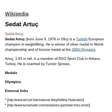
Wikipedia
Sedat Artuç
Sedat Artuç
Sedat Artuç
(born
June 9
,
1976
in
Oltu
) is a
Turkish
European
champion in
weightlifting
. He is winner of silver medal in World
championship and of bronze medal at the
2004 Olympics
.
Artuç, 1.63 m tall, is a member of EGO Sport Club in
Ankara
,
Turkey. He is coached by Tuncer Şenses.
Medals
Olympics
External links
* [
]
http://www.iwf.net/ International Weightlifting Federation
* [
]
http://www.bursahalter.com/sedatartuc.jpgSedat Artuc photo