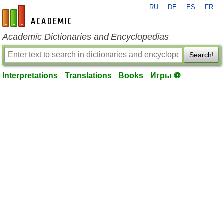
RU
DE
ES
FR
en-academic.com
Academic Dictionaries and Encyclopedias
Search!
Interpretations
Translations
Books
Игры ⚽