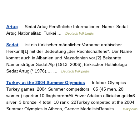
Artuç
— Sedat Artuç Persönliche Informationen Name: Sedat
Artuç Nationalität: Turkei …
Deutsch Wikipedia
Sedat
— ist ein türkischer männlicher Vorname arabischer
Herkunft[1] mit der Bedeutung „der Rechtschaffene“. Der Name
kommt auch in Albanien und Mazedonien vor.[2] Bekannte
Namensträger Sedat Alp (1913–2006), türkischer Hethitologe
Sedat Artuç (* 1976),… …
Deutsch Wikipedia
Turkey at the 2004 Summer Olympics
— Infobox Olympics
Turkey games=2004 Summer competitors= 65 (45 men, 20
women) sports= 10 flagbearer=Ali Enver Adakan officials= gold=3
silver=3 bronze=4 total=10 rank=22Turkey competed at the 2004
Summer Olympics in Athens, Greece.MedalistsResults …
Wikipedia