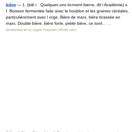
bière
— 1. (biê r . Quelques uns écrivent bierre, dit l Académie) s.
f. Boisson fermentée faite avec le houblon et les graines céréales,
particulièrement avec l orge. Bière de mars, bière brassée en
mars. Double bière, bière forte, petite bière, ce sont… …
Dictionnaire de la Langue Française d'Émile Littré