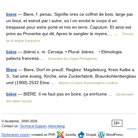
biere
— Biere, f. penac. Signifie ores ce coffret de bois, large par
un bout, et estroit par l autre, où l on enclot le corps d un
trespassé pour estre porté et mis en terre. Capulum. Et ainsi est
prins au Proverbe qui dit, Apres le sanglier le myere,… …
Thresor
de la langue françoyse
bière
— |biére| s. m. Cerveja. • Plural: bières. ‣ Etimologia:
palavra francesa …
Dicionário da Língua Portuguesa
Biere
— Biere, Dorf im preuß. Regbez. Magdeburg, Kreis Kalbe a.
S., hat eine evang. Kirche, eine Zuckerfabrik, Braunkohlenbergbau
und (1900) 2532 Einw …
Meyers Großes Konversations-Lexikon
bière
— BIÈRE: Il ne faut pas en boire, ça enrhume …
Dictionnaire
des idées reçues
© Academic, 2000-2026
18+
Contact us:
Technical Support
,
Advertising
Dictionaries export
, created on PHP,
Joomla,
Drupal,
WordPress,