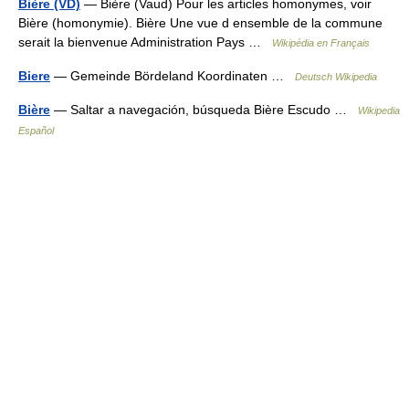
Bière (VD)
— Bière (Vaud) Pour les articles homonymes, voir
Bière (homonymie). Bière Une vue d ensemble de la commune
serait la bienvenue Administration Pays …
Wikipédia en Français
Biere
— Gemeinde Bördeland Koordinaten …
Deutsch Wikipedia
Bière
— Saltar a navegación, búsqueda Bière Escudo …
Wikipedia
Español