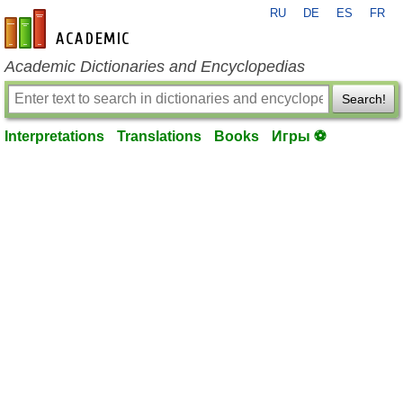
RU
DE
ES
FR
en-academic.com
Academic Dictionaries and Encyclopedias
Search!
Interpretations
Translations
Books
Игры ⚽