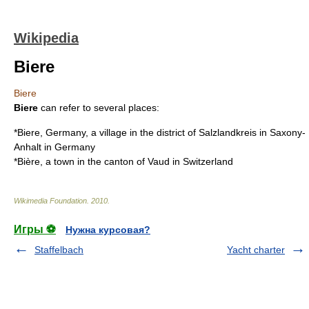
Wikipedia
Biere
Biere
Biere
can refer to several places:
*
Biere, Germany
, a village in the district of
Salzlandkreis
in
Saxony-
Anhalt
in
Germany
*
Bière
, a town in the canton of
Vaud
in
Switzerland
Wikimedia Foundation
.
2010
.
Игры ⚽
Нужна курсовая?
Staffelbach
Yacht charter