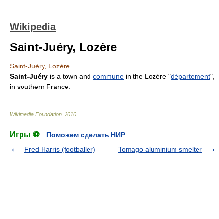
Wikipedia
Saint-Juéry, Lozère
Saint-Juéry, Lozère
Saint-Juéry
is a town and
commune
in the
Lozère
"
département
",
in southern
France
.
Wikimedia Foundation
.
2010
.
Игры ⚽
Поможем сделать НИР
Fred Harris (footballer)
Tomago aluminium smelter