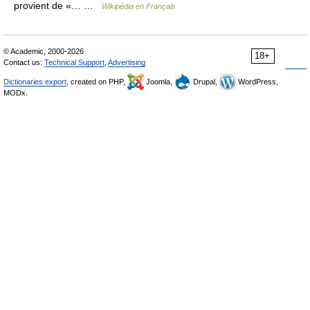
provient de «… …
Wikipédia en Français
© Academic, 2000-2026
18+
Contact us:
Technical Support
,
Advertising
Dictionaries export
, created on PHP,
Joomla,
Drupal,
WordPress,
MODx.