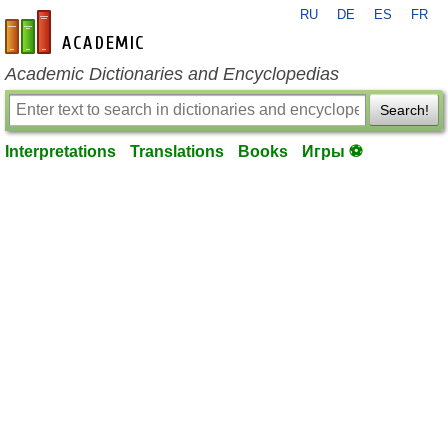
RU
DE
ES
FR
en-academic.com
Academic Dictionaries and Encyclopedias
Search!
Interpretations
Translations
Books
Игры ⚽