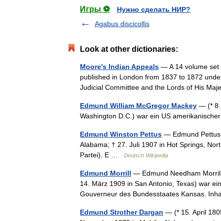
Игры ⚽
Нужно сделать НИР?
Agabus discicollis
Look at other dictionaries:
Moore's Indian Appeals
— A 14 volume set o
published in London from 1837 to 1872 under 
Judicial Committee and the Lords of His M
Edmund William McGregor Mackey
— (* 8.
Washington D.C.) war ein US amerikanische
Edmund Winston Pettus
— Edmund Pettus E
Alabama; † 27. Juli 1907 in Hot Springs, Nor
Partei). E …
Deutsch Wikipedia
Edmund Morrill
— Edmund Needham Morrill (
14. März 1909 in San Antonio, Texas) war ein
Gouverneur des Bundesstaates Kansas. Inh
Edmund Strother Dargan
— (* 15. April 18