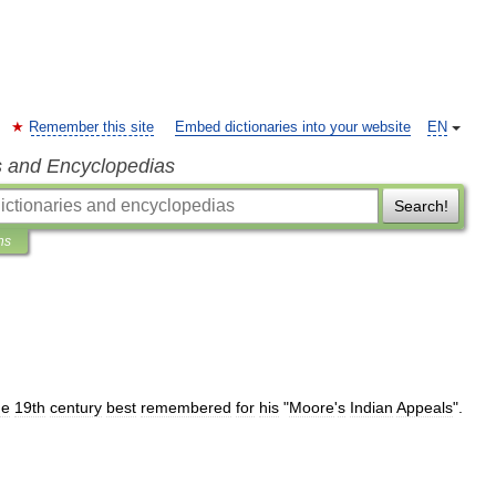
Remember this site
Embed dictionaries into your website
EN
s and Encyclopedias
Search!
ns
he
19th
century
best
remembered
for
his
"
Moore
'
s
Indian
Appeals
".