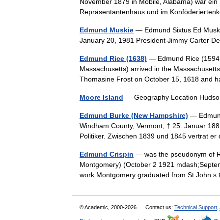
November 1879 in Mobile, Alabama) war ein 
Repräsentantenhaus und im Konföderierten
Edmund Muskie
— Edmund Sixtus Ed Muskie 
January 20, 1981 President Jimmy Carter 
Edmund Rice (1638)
— Edmund Rice (1594 S
Massachusetts) arrived in the Massachusetts
Thomasine Frost on October 15, 1618 and h
Moore Island
— Geography Location Hudso
Edmund Burke (New Hampshire)
— Edmund 
Windham County, Vermont; † 25. Januar 188
Politiker. Zwischen 1839 und 1845 vertrat 
Edmund Crispin
— was the pseudonym of Ro
Montgomery) (October 2 1921 mdash;Septembe
work Montgomery graduated from St John s 
© Academic, 2000-2026
Contact us:
Technical Support
,