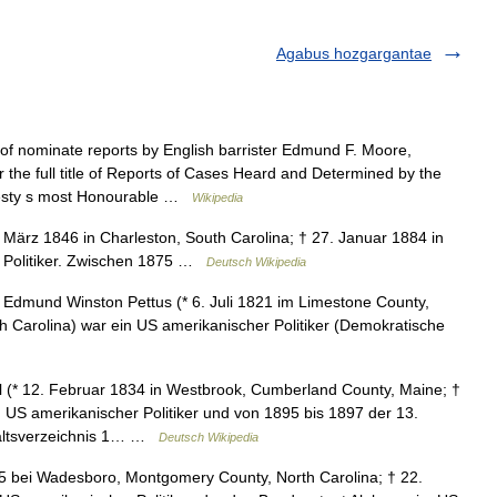
Agabus hozgargantae
f nominate reports by English barrister Edmund F. Moore,
the full title of Reports of Cases Heard and Determined by the
ajesty s most Honourable …
Wikipedia
 März 1846 in Charleston, South Carolina; † 27. Januar 1884 in
r Politiker. Zwischen 1875 …
Deutsch Wikipedia
dmund Winston Pettus (* 6. Juli 1821 im Limestone County,
th Carolina) war ein US amerikanischer Politiker (Demokratische
* 12. Februar 1834 in Westbrook, Cumberland County, Maine; †
 US amerikanischer Politiker und von 1895 bis 1897 der 13.
altsverzeichnis 1… …
Deutsch Wikipedia
05 bei Wadesboro, Montgomery County, North Carolina; † 22.