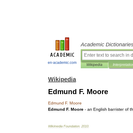
Academic Dictionarie
en-academic.com
Wikipedia
Interpretatio
Wikipedia
Edmund F. Moore
Edmund
F
.
Moore
Edmund
F
.
Moore
-
an
English
barrister
of
t
Wikimedia
Foundation
.
2010
.