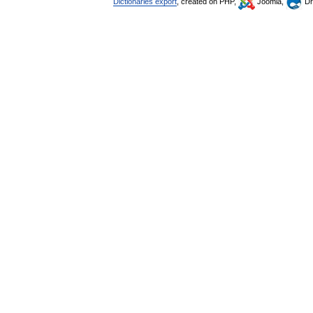
Dictionaries export
, created on PHP,
Joomla,
Dr