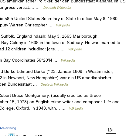
US amerikanischer Politiker, der den Bundesstaat Alabama im US
kongress vertrat.… …
Deutsch Wikipedia
58th United States Secretary of State In office May 8, 1980 –
Deputy Warren Christopher …
Wikipedia
uffolk, England ndash; May 3, 1663 Marlborough,
 Bay Colony in 1638 in the town of Sudbury. He was married to
ad 12 children including: [cite… …
Wikipedia
n Bay Coordinates 56°20′N …
Wikipedia
Burke Edmund Burke (* 23. Januar 1809 in Westminster,
2 in Newport, New Hampshire) war ein US amerikanischer
er den Bundesstaat …
Deutsch Wikipedia
bert Bruce Montgomery, (usually credited as Bruce
r 15, 1978) an English crime writer and composer. Life and
College, Oxford, in 1943, with… …
Wikipedia
Advertising
18+