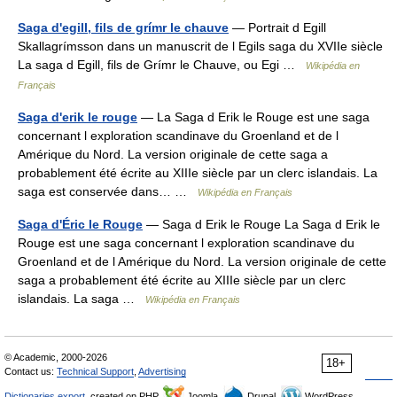
Saga d'egill, fils de grímr le chauve
— Portrait d Egill
Skallagrímsson dans un manuscrit de l Egils saga du XVIIe siècle
La saga d Egill, fils de Grímr le Chauve, ou Egi …
Wikipédia en
Français
Saga d'erik le rouge
— La Saga d Erik le Rouge est une saga
concernant l exploration scandinave du Groenland et de l
Amérique du Nord. La version originale de cette saga a
probablement été écrite au XIIIe siècle par un clerc islandais. La
saga est conservée dans… …
Wikipédia en Français
Saga d'Éric le Rouge
— Saga d Erik le Rouge La Saga d Erik le
Rouge est une saga concernant l exploration scandinave du
Groenland et de l Amérique du Nord. La version originale de cette
saga a probablement été écrite au XIIIe siècle par un clerc
islandais. La saga …
Wikipédia en Français
© Academic, 2000-2026
18+
Contact us:
Technical Support
,
Advertising
Dictionaries export
, created on PHP,
Joomla,
Drupal,
WordPress,