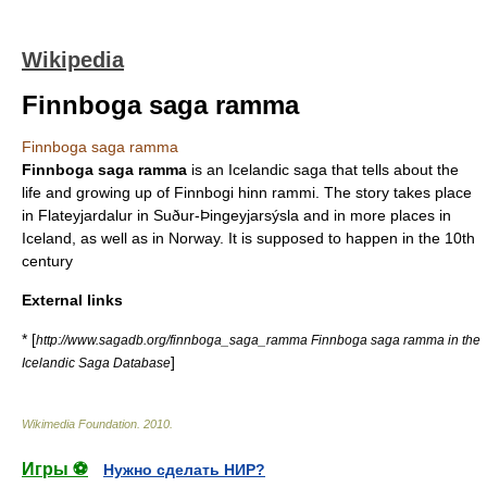
Wikipedia
Finnboga saga ramma
Finnboga saga ramma
Finnboga saga ramma
is an
Icelandic saga
that tells about the
life and growing up of Finnbogi hinn rammi. The story takes place
in Flateyjardalur in Suður-Þingeyjarsýsla and in more places in
Iceland
, as well as in
Norway
. It is supposed to happen in the
10th
century
External links
* [
http://www.sagadb.org/finnboga_saga_ramma Finnboga saga ramma in the
]
Icelandic Saga Database
Wikimedia Foundation
.
2010
.
Игры ⚽
Нужно сделать НИР?