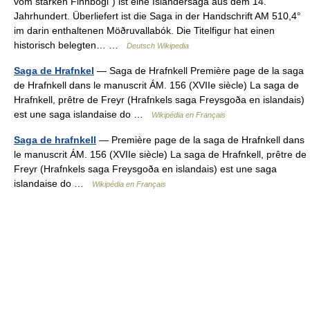
vom starken Finnbogi“) ist eine Isländersaga aus dem 14.
Jahrhundert. Überliefert ist die Saga in der Handschrift AM 510,4°
im darin enthaltenen Möðruvallabók. Die Titelfigur hat einen
historisch belegten… …
Deutsch Wikipedia
Saga de Hrafnkel
— Saga de Hrafnkell Première page de la saga
de Hrafnkell dans le manuscrit ÁM. 156 (XVIIe siècle) La saga de
Hrafnkell, prêtre de Freyr (Hrafnkels saga Freysgoða en islandais)
est une saga islandaise do …
Wikipédia en Français
Saga de hrafnkell
— Première page de la saga de Hrafnkell dans
le manuscrit ÁM. 156 (XVIIe siècle) La saga de Hrafnkell, prêtre de
Freyr (Hrafnkels saga Freysgoða en islandais) est une saga
islandaise do …
Wikipédia en Français