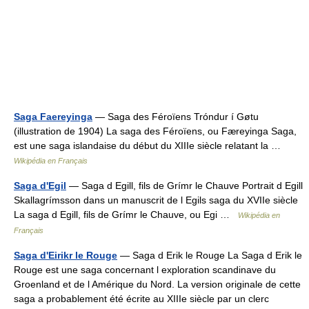
Saga Faereyinga
— Saga des Féroïens Tróndur í Gøtu
(illustration de 1904) La saga des Féroïens, ou Færeyinga Saga,
est une saga islandaise du début du XIIIe siècle relatant la …
Wikipédia en Français
Saga d'Egil
— Saga d Egill, fils de Grímr le Chauve Portrait d Egill
Skallagrímsson dans un manuscrit de l Egils saga du XVIIe siècle
La saga d Egill, fils de Grímr le Chauve, ou Egi …
Wikipédia en
Français
Saga d'Eirikr le Rouge
— Saga d Erik le Rouge La Saga d Erik le
Rouge est une saga concernant l exploration scandinave du
Groenland et de l Amérique du Nord. La version originale de cette
saga a probablement été écrite au XIIIe siècle par un clerc