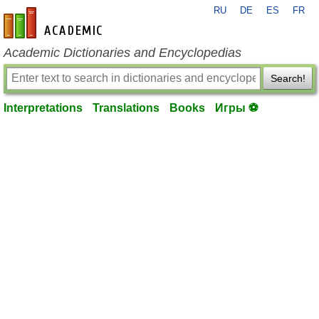
RU
DE
ES
FR
en-academic.com
Academic Dictionaries and Encyclopedias
Search!
Interpretations
Translations
Books
Игры ⚽