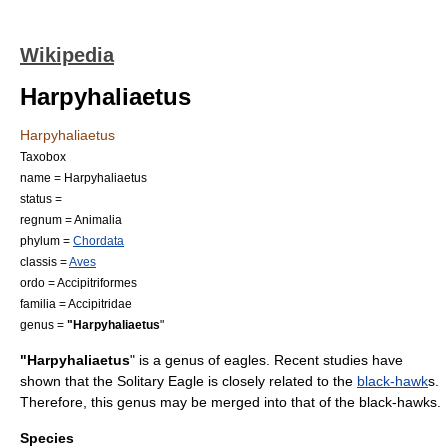
Wikipedia
Harpyhaliaetus
Harpyhaliaetus
Taxobox
name = Harpyhaliaetus
status =
regnum =
Animal
ia
phylum =
Chordata
classis =
Aves
ordo =
Accipitriformes
familia =
Accipitridae
genus =
"Harpyhaliaetus
"
"
Harpyhaliaetus
" is a genus of
eagles
. Recent studies have
shown that the Solitary Eagle is closely related to the
black-hawk
s.
Therefore, this genus may be merged into that of the black-hawks.
Species