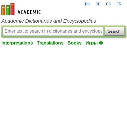
RU
DE
ES
FR
en-academic.com
Academic Dictionaries and Encyclopedias
Search!
Interpretations
Translations
Books
Игры ⚽