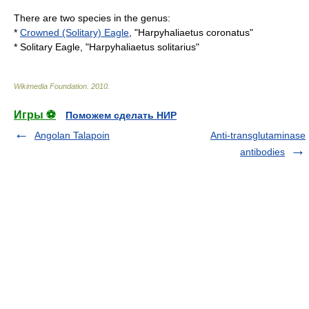
There are two species in the genus:
*
Crowned (Solitary) Eagle
, "Harpyhaliaetus coronatus"
*
Solitary Eagle
, "Harpyhaliaetus solitarius"
Wikimedia Foundation
.
2010
.
Игры ⚽
Поможем сделать НИР
Angolan Talapoin
Anti-transglutaminase
antibodies