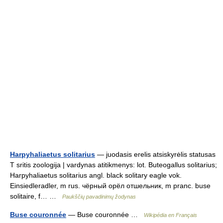
Harpyhaliaetus solitarius
— juodasis erelis atsiskyrėlis statusas
T sritis zoologija | vardynas atitikmenys: lot. Buteogallus solitarius;
Harpyhaliaetus solitarius angl. black solitary eagle vok.
Einsiedleradler, m rus. чёрный орёл отшельник, m pranc. buse
solitaire, f… …
Paukščių pavadinimų žodynas
Buse couronnée
— Buse couronnée …
Wikipédia en Français