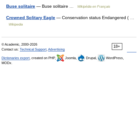
Buse solitaire
— Buse solitaire …
Wikipédia en Français
Crowned Solitary Eagle
— Conservation status Endangered ( …
Wikipedia
© Academic, 2000-2026
18+
Contact us:
Technical Support
,
Advertising
Dictionaries export
, created on PHP,
Joomla,
Drupal,
WordPress,
MODx.