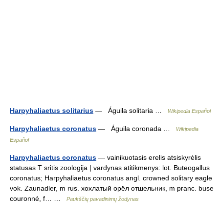
Harpyhaliaetus solitarius
— Águila solitaria …
Wikipedia Español
Harpyhaliaetus coronatus
— Águila coronada …
Wikipedia
Español
Harpyhaliaetus coronatus
— vainikuotasis erelis atsiskyrėlis
statusas T sritis zoologija | vardynas atitikmenys: lot. Buteogallus
coronatus; Harpyhaliaetus coronatus angl. crowned solitary eagle
vok. Zaunadler, m rus. хохлатый орёл отшельник, m pranc. buse
couronné, f… …
Paukščių pavadinimų žodynas