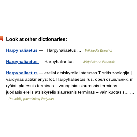
Look at other dictionaries:
Harpyhaliaetus
— Harpyhaliaetus …
Wikipedia Español
Harpyhaliaetus
— Harpyhaliaetus …
Wikipédia en Français
Harpyhaliaetus
— ereliai atsiskyrėliai statusas T sritis zoologija |
vardynas atitikmenys: lot. Harpyhaliaetus rus. орёл отшельник, m
ryšiai: platesnis terminas – vanaginiai siauresnis terminas –
juodasis erelis atsiskyrėlis siauresnis terminas – vainikuotasis… …
Paukščių pavadinimų žodynas