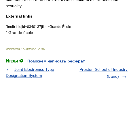
sexuality.
External links
*
imdb title|id=0340137|title=Grande École
*
Grande école
Wikimedia Foundation
.
2010
.
Игры ⚽
Поможем написать реферат
Joint Electronics Type
Preston School of Industry
Designation System
(band)