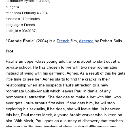
distributor= Pyramide
(France)
budget =
released=
February 4
2004
runtime = 110 minutes
language = French
imdb_id = 0340137|
"Grande École
" (
2004
) is a
French
film
,
directed
by
Robert Salis
.
Plot
Paul is an upper-class young adult who is about to start out at a
private school. He has chosen to live with two new roommates
instead of living with his girlfriend, Agnès. As a result of this he gets
little time to see her. Agnès starts to find the cracks in their
relationship when she suspects Paul's attraction to a new
roommate Louis-Arnault which leaves Paul in denial of any
homosexual attraction. She decides to make a bet with him, who
ever gets Louis-Arnault first wins. If she gets him, he will stop
exploring his sexuality, if he does, she will leave him. In between
this bet, Paul meets Mecir, a young Arabic worker who is keen on
him. With Mecir, Paul goes on a journey of discovery that teaches
him more to life than barriers of class, cultural differences and