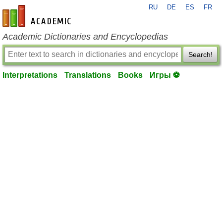
RU
DE
ES
FR
en-academic.com
Academic Dictionaries and Encyclopedias
Search!
Interpretations
Translations
Books
Игры ⚽