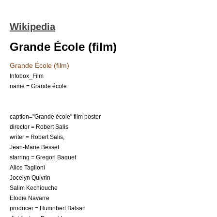
Wikipedia
Grande École (film)
Grande École (film)
Infobox_Film
name = Grande école
caption="Grande école" film poster
director =
Robert Salis
writer =
Robert Salis
,
Jean-Marie Besset
starring =
Gregori Baquet
Alice Taglioni
Jocelyn Quivrin
Salim Kechiouche
Elodie Navarre
producer =
Humnbert Balsan