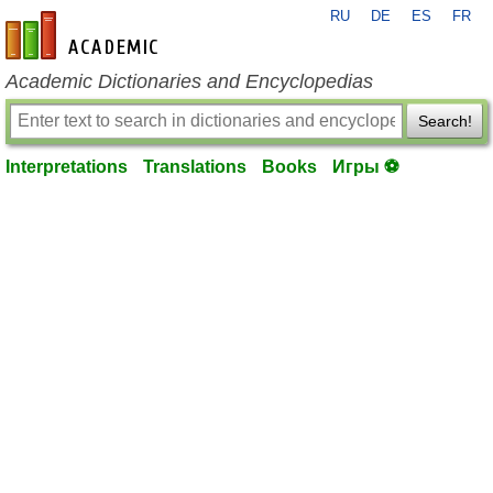
RU
DE
ES
FR
en-academic.com
Academic Dictionaries and Encyclopedias
Search!
Interpretations
Translations
Books
Игры ⚽