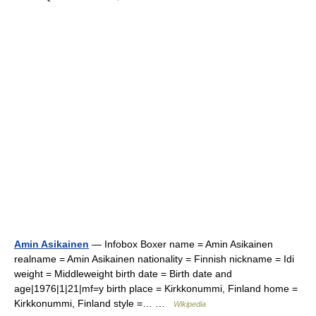
Amin Asikainen
— Infobox Boxer name = Amin Asikainen
realname = Amin Asikainen nationality = Finnish nickname = Idi
weight = Middleweight birth date = Birth date and
age|1976|1|21|mf=y birth place = Kirkkonummi, Finland home =
Kirkkonummi, Finland style =… …
Wikipedia