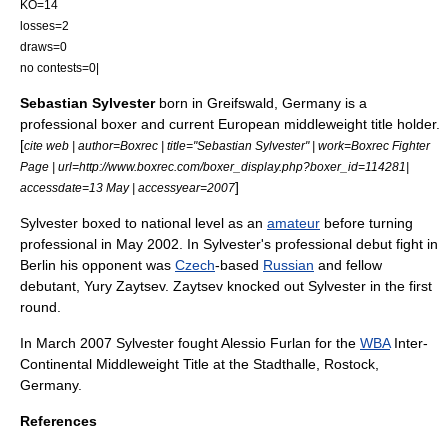
KO=14
losses=2
draws=0
no contests=0|
Sebastian Sylvester
born in
Greifswald, Germany
is a
professional boxer and current European
middleweight
title holder.
[
cite web | author=Boxrec | title="Sebastian Sylvester" | work=Boxrec Fighter
Page | url=http://www.boxrec.com/boxer_display.php?boxer_id=114281|
]
accessdate=13 May | accessyear=2007
Sylvester boxed to national level as an
amateur
before turning
professional in May 2002. In Sylvester's professional debut fight in
Berlin
his opponent was
Czech
-based
Russian
and fellow
debutant, Yury Zaytsev. Zaytsev knocked out Sylvester in the first
round.
In March 2007 Sylvester fought
Alessio Furlan
for the
WBA
Inter-
Continental Middleweight Title at the Stadthalle,
Rostock
,
Germany.
References