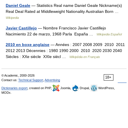
Daniel Geale
— Statistics Real name Daniel Geale Nickname(s)
Real Deal Rated at Middleweight Nationality Australian Born …
Wikipedia
Javier Castillejo
— Nombre Francisco Javier Castillejo
Nacimiento 22 de marzo, 1968 Parla España …
Wikipedia Español
2010 en boxe anglaise
— Années : 2007 2008 2009 2010 2011
2012 2013 Décennies : 1980 1990 2000 2010 2020 2030 2040
Siècles : XXe siècle XXIe siècl …
Wikipédia en Français
© Academic, 2000-2026
18+
Contact us:
Technical Support
,
Advertising
Dictionaries export
, created on PHP,
Joomla,
Drupal,
WordPress,
MODx.