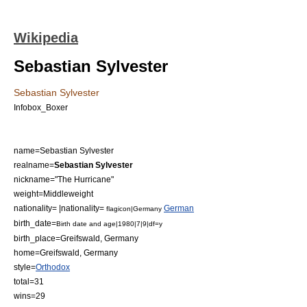
Wikipedia
Sebastian Sylvester
Sebastian Sylvester
Infobox_Boxer
name=Sebastian Sylvester
realname=
Sebastian Sylvester
nickname="The Hurricane"
weight=
Middleweight
nationality= |nationality=
German
flagicon|Germany
birth_date=
Birth date and age|1980|7|9|df=y
birth_place=
Greifswald, Germany
home=
Greifswald, Germany
style=
Orthodox
total=31
wins=29