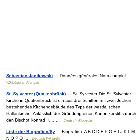
Sebastian Janikowski
— Données générales Nom complet …
Wikipédia en Français
St. Sylvester (Quakenbrück)
— St. Sylvester Die St. Sylvester
Kirche in Quakenbrück ist ein aus drei Schiffen mit zwei Jochen
bestehendes Kirchengebäude des Typs der westfälischen
Hallenkirche. Anlässlich der Gründung eines Kanonikerstifts durch
den Bischof Konrad I.… …
Deutsch Wikipedia
Liste der Biografien/Sy
— Biografien: A B C D E F G H I J K L M
N O P Q …
Deutsch Wikipedia