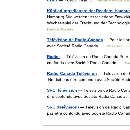
CBFT
— • Cubic Feet …
Maritime acronyms and 
Kühlladungsdienste der Reederei Hambu
Hamburg Süd werden verschiedene Entwicklun
Wechselspiel der Fracht und der Technologi
Deutsch Wikipedia
Télévision de Radio-Canada
— Pour les ar
avec Société Radio Canada …
Wikipédia en Fr
Radio-
— Télévision de Radio Canada Pour l
confondu avec Société Radio Canada …
Wik
Radio-Canada Télévision
— Télévision de 
Ne doit pas être confondu avec Société R
SRC, télévision
— Télévision de Radio Cana
être confondu avec Société Radio Canada
SRC (télévision)
— Télévision de Radio Can
pas être confondu avec Société Radio Ca