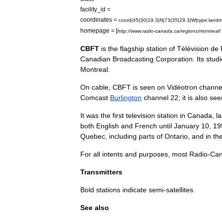
facility
_
id
=
coordinates
=
coord
|
45
|
30
|
19
.
3
|
N
|
73
|
35
|
29
.
3
|
W
|
type:landm
homepage
= [
http:
//
www
.
radio
-
canada
.
ca
/
regions
/
montreal
/
CBFT
is
the
flagship
station
of
Télévision
de
Canadian
Broadcasting
Corporation
.
Its
stud
Montreal
.
On
cable
,
CBFT
is
seen
on
Vidéotron
channe
Comcast
Burlington
channel
22
;
it
is
also
see
It
was
the
first
television
station
in
Canada
,
l
both
English
and
French
until
January
10
,
19
Quebec
,
including
parts
of
Ontario
,
and
in
th
For
all
intents
and
purposes
,
most
Radio
-
Ca
Transmitters
Bold
stations
indicate
semi
-
satellite
s
.
See
also