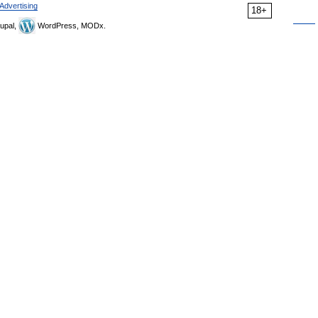
Advertising
18+
upal,
WordPress, MODx.