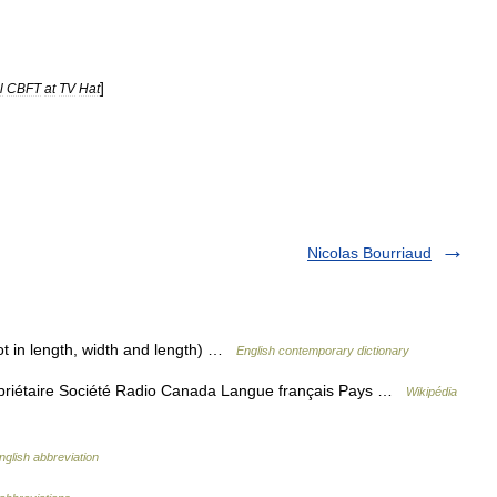
]
l
CBFT
at
TV
Hat
Nicolas Bourriaud
ot in length, width and length) …
English contemporary dictionary
priétaire Société Radio Canada Langue français Pays …
Wikipédia
nglish abbreviation