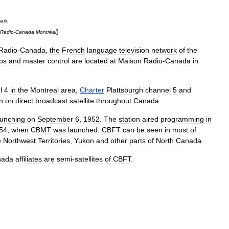
ark
]
Radio
-
Canada
Montréal
Radio
-
Canada
,
the
French
language
television
network
of
the
ios
and
master
control
are
located
at
Maison
Radio
-
Canada
in
l
4
in
the
Montreal
area
,
Charter
Plattsburgh
channel
5
and
n
on
direct
broadcast
satellite
throughout
Canada
.
aunching
on
September
6
,
1952
.
The
station
aired
programming
in
54
,
when
CBMT
was
launched
.
CBFT
can
be
seen
in
most
of
e
Northwest
Territories
,
Yukon
and
other
parts
of
North
Canada
.
nada
affiliates
are
semi
-
satellites
of
CBFT
.