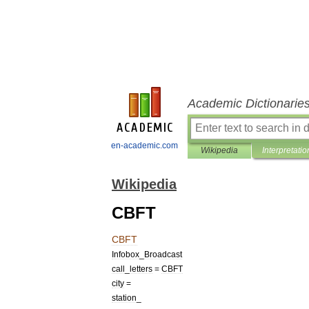
Academic Dictionarie
en-academic.com
Wikipedia
Interpretatio
Wikipedia
CBFT
CBFT
Infobox
_
Broadcast
call
_
letters
=
CBFT
city
=
station
_