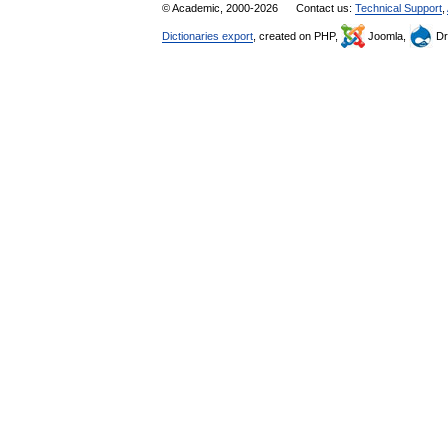
© Academic, 2000-2026
Contact us:
Technical Support
,
Dictionaries export
, created on PHP,
Joomla,
Dr