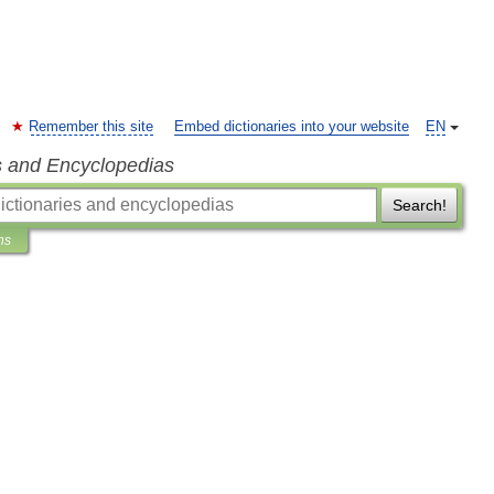
Remember this site
Embed dictionaries into your website
EN
s and Encyclopedias
Search!
ns