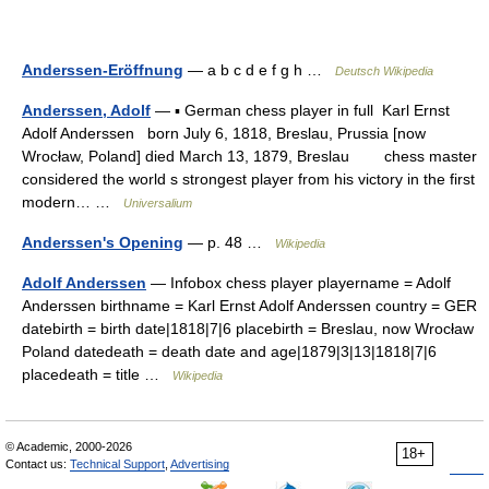
Anderssen-Eröffnung
— a b c d e f g h …
Deutsch Wikipedia
Anderssen, Adolf
— ▪ German chess player in full Karl Ernst
Adolf Anderssen born July 6, 1818, Breslau, Prussia [now
Wrocław, Poland] died March 13, 1879, Breslau chess master
considered the world s strongest player from his victory in the first
modern… …
Universalium
Anderssen's Opening
— p. 48 …
Wikipedia
Adolf Anderssen
— Infobox chess player playername = Adolf
Anderssen birthname = Karl Ernst Adolf Anderssen country = GER
datebirth = birth date|1818|7|6 placebirth = Breslau, now Wrocław
Poland datedeath = death date and age|1879|3|13|1818|7|6
placedeath = title …
Wikipedia
© Academic, 2000-2026
18+
Contact us:
Technical Support
,
Advertising