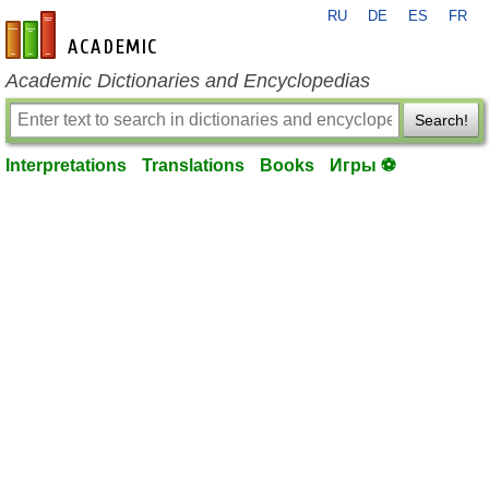
RU
DE
ES
FR
en-academic.com
Academic Dictionaries and Encyclopedias
Search!
Interpretations
Translations
Books
Игры ⚽