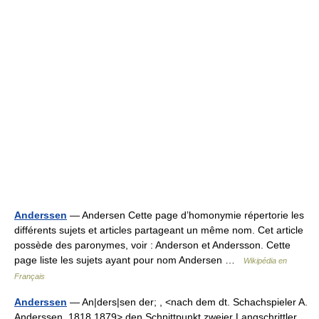
Anderssen
— Andersen Cette page d’homonymie répertorie les
différents sujets et articles partageant un même nom. Cet article
possède des paronymes, voir : Anderson et Andersson. Cette
page liste les sujets ayant pour nom Andersen …
Wikipédia en
Français
Anderssen
— An|ders|sen der; , <nach dem dt. Schachspieler A.
Anderssen, 1818 1879> den Schnittpunkt zweier Langschrittler