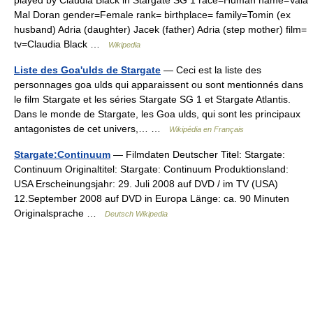
played by Claudia Black in Stargate SG 1 race=Human name=Vala
Mal Doran gender=Female rank= birthplace= family=Tomin (ex
husband) Adria (daughter) Jacek (father) Adria (step mother) film=
tv=Claudia Black …
Wikipedia
Liste des Goa'ulds de Stargate
— Ceci est la liste des
personnages goa ulds qui apparaissent ou sont mentionnés dans
le film Stargate et les séries Stargate SG 1 et Stargate Atlantis.
Dans le monde de Stargate, les Goa ulds, qui sont les principaux
antagonistes de cet univers,… …
Wikipédia en Français
Stargate:Continuum
— Filmdaten Deutscher Titel: Stargate:
Continuum Originaltitel: Stargate: Continuum Produktionsland:
USA Erscheinungsjahr: 29. Juli 2008 auf DVD / im TV (USA)
12.September 2008 auf DVD in Europa Länge: ca. 90 Minuten
Originalsprache …
Deutsch Wikipedia