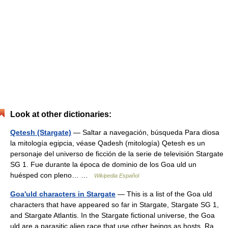
Look at other dictionaries:
Qetesh (Stargate)
— Saltar a navegación, búsqueda Para diosa
la mitología egipcia, véase Qadesh (mitología) Qetesh es un
personaje del universo de ficción de la serie de televisión Stargate
SG 1. Fue durante la época de dominio de los Goa uld un
huésped con pleno… …
Wikipedia Español
Goa'uld characters in Stargate
— This is a list of the Goa uld
characters that have appeared so far in Stargate, Stargate SG 1,
and Stargate Atlantis. In the Stargate fictional universe, the Goa
uld are a parasitic alien race that use other beings as hosts. Ra