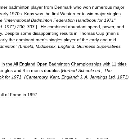
rmer
badminton
player
from
Denmark
who
won
numerous
major
early
1970s
.
Kops
was
the
first
Westerner
to
win
major
singles
e
"
International
Badminton
Federation
Handbook
for
1971
"
d
.
1971
)
200
,
303
.
] .
He
combined
abundant
speed
,
power
,
and
ty
.
Despite
some
disappointing
results
in
Thomas
Cup
(
men
'
s
early
the
dominant
men
'
s
singles
player
of
the
early
and
mid
dminton
" (
Enfield
,
Middlesex
,
England:
Guinness
Superlatives
r
in
the
All
England
Open
Badminton
Championships
with
11
titles
singles
and
4
in
men
'
s
doubles
[
Herbert
Scheele
ed
.,
The
ok
for
1971
" (
Canterbury
,
Kent
,
England:
J
.
A
.
Jennings
Ltd
.
1971
)
ll
of
Fame
in
1997
.