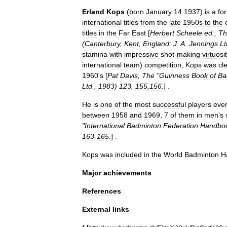
Erland
Kops
(
born
January
14
1937
)
is
a
fo
international
titles
from
the
late
1950s
to
the
titles
in
the
Far
East
[
Herbert
Scheele
ed
.,
Th
(
Canterbury
,
Kent
,
England:
J
.
A
.
Jennings
Lt
stamina
with
impressive
shot
-
making
virtuosi
international
team
)
competition
,
Kops
was
cl
1960
'
s
[
Pat
Davis
,
The
"
Guinness
Book
of
Ba
Ltd
.,
1983
)
123
,
155
,
156
.
] .
He
is
one
of
the
most
successful
players
eve
between
1958
and
1969
,
7
of
them
in
men
'
s
"
International
Badminton
Federation
Handbo
163
-
165
.
] .
Kops
was
included
in
the
World
Badminton
Ha
Major
achievements
References
External
links