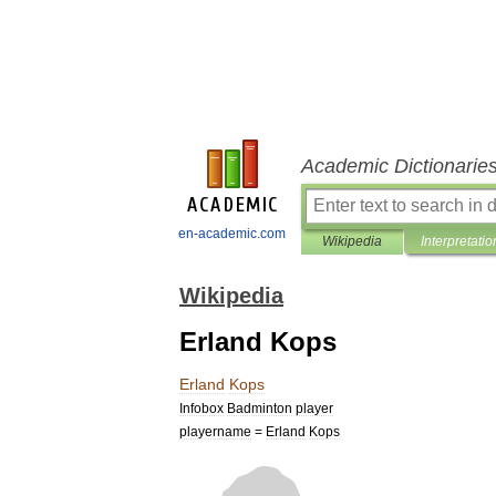
Academic Dictionarie
en-academic.com
Wikipedia
Interpretatio
Wikipedia
Erland Kops
Erland
Kops
Infobox
Badminton
player
playername
=
Erland
Kops