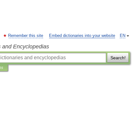
Remember this site
Embed dictionaries into your website
EN
s and Encyclopedias
Search!
ns