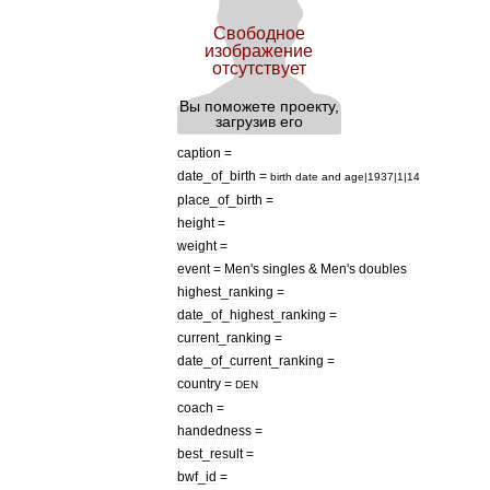
caption
=
date
_
of
_
birth
=
birth
date
and
age
|
1937
|
1
|
14
place
_
of
_
birth
=
height
=
weight
=
event
=
Men
'
s
singles
&
Men
'
s
doubles
highest
_
ranking
=
date
_
of
_
highest
_
ranking
=
current
_
ranking
=
date
_
of
_
current
_
ranking
=
country
=
DEN
coach
=
handedness
=
best
_
result
=
bwf
_
id
=