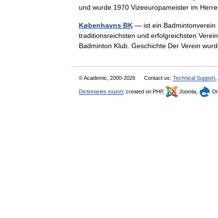
und wurde 1970 Vizeeuropameister im Her
Københavns BK
— ist ein Badmintonverein
traditionsreichsten und erfolgreichsten Verei
Badminton Klub. Geschichte Der Verein w
© Academic, 2000-2026
Contact us:
Technical Support
,
Dictionaries export
, created on PHP,
Joomla,
Dr