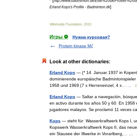
* [
http:
//
www
.
badminton
.
dk
/
Elite
%
20uk
/
Profiler
%
20u
]
Erland
Kops
'
s
Profile
-
Badminton
.
dk
Wikimedia
Foundation
.
2010
.
Игры ⚽
Нужна курсовая?
Protein kinase Mζ
Look at other dictionaries:
Erland Kops
— (* 14. Januar 1937 in Kopenh
dominierende europäische Badmintonspieler 
1958 und 1969 (7 x Herreneinzel, 4 x… …
D
Erland Kops
— Saltar a navegación, búsque
en activo durante los años 50 y 60. En 1958 
jugadores malayos. Se proclamó 11 vece
Kops
— steht für: Wasserkraftwerk Kops I, u
Kopswerk Wasserkraftwerk Kops II, das neu
ein Stausee der Illwerke in Vorarlberg,… …