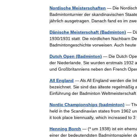
Nordische Meisterschaften
— Die Nordische
Badmintonturnier der skandinavischen Staate
jährlich ausgetragen. Danach fand es im z
Dänische Meisterschaft (Badminton)
— Dän
1930/1931 statt. Die nördlichen Nachbarn D
Badmintongeschichte vorweisen. Auch heut
Dutch Open (Badminton)
— Die Dutch Open 
der Niederlande. Sie wurden erstmals 1932 
und Großbritanniens neben den French Ope
All England
— Als All England werden die In
bezeichnet. Sie sind das älteste regelmäßig
Einführung der Badminton Weltmeisterschaf
Nordic Championships (badminton)
— The
held in the Scandinavian states from 1962 un
it took place biennually, which increased t
Henning Borch
— (* um 1938) ist ein ehema
einer der bedeutendsten Badmintonspieler d