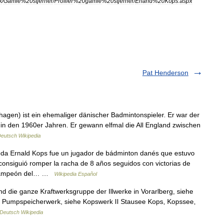
k
/
Gamle
%
20stjerner
/
Profiler
%
20gamle
%
20stjerner
/
Erland
%
20Kops
.
aspx
Pat Henderson
agen) ist ein ehemaliger dänischer Badmintonspieler. Er war der
in den 1960er Jahren. Er gewann elfmal die All England zwischen
eutsch Wikipedia
da Ernald Kops fue un jugador de bádminton danés que estuvo
consiguió romper la racha de 8 años seguidos con victorias de
s campeón del… …
Wikipedia Español
nd die ganze Kraftwerksgruppe der Illwerke in Vorarlberg, siehe
e Pumpspeicherwerk, siehe Kopswerk II Stausee Kops, Kopssee,
Deutsch Wikipedia