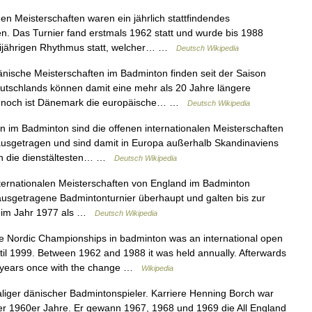
n Meisterschaften waren ein jährlich stattfindendes
n. Das Turnier fand erstmals 1962 statt und wurde bis 1988
weijährigen Rhythmus statt, welcher… …
Deutsch Wikipedia
ische Meisterschaften im Badminton finden seit der Saison
eutschlands können damit eine mehr als 20 Jahre längere
e noch ist Dänemark die europäische… …
Deutsch Wikipedia
im Badminton sind die offenen internationalen Meisterschaften
ausgetragen und sind damit in Europa außerhalb Skandinaviens
n die dienstältesten… …
Deutsch Wikipedia
ternationalen Meisterschaften von England im Badminton
 ausgetragene Badmintonturnier überhaupt und galten bis zur
t im Jahr 1977 als …
Deutsch Wikipedia
 Nordic Championships in badminton was an international open
til 1999. Between 1962 and 1988 it was held annually. Afterwards
o 3 years once with the change …
Wikipedia
liger dänischer Badmintonspieler. Karriere Henning Borch war
er 1960er Jahre. Er gewann 1967, 1968 und 1969 die All England