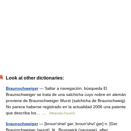
Look at other dictionaries:
Braunschweiger
— Saltar a navegación, búsqueda El
Braunschweiger se trata de una salchicha cuyo nobre en alemán
proviene de Braunschweiger Wurst (salchicha de Braunschweig).
No parece haberse registrado en la actualidad 2006 una patente
que describa los… …
Wikipedia Español
braunschweiger
— [broun′shwī΄gər, broun′shvī΄gər] n. [Ger
Braunschweiger (wurst), lit., Brunswick (sausage), after