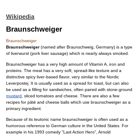
Wikipedia
Braunschweiger
Braunschweiger
Braunschweiger
(named after Braunschweig,
Germany
) is a type
of
liverwurst
(
pork
liver
sausage
) which is nearly always smoked.
Braunschweiger has a very high amount of
Vitamin A
, iron and
proteins. The meat has a very soft, spread-like texture and a
distinctive spicy liver-based flavor, very similar to the Nordic
Leverpostej
. It is usually used as a spread for toast, but can also
be used as a filling for
sandwich
es, often paired with stone-ground
mustard
, sliced tomatoes and cheese. There are also a few
recipes for
pâté
and cheese balls which use braunschweiger as a
primary ingredient.
Because of its teutonic name braunschweiger is often used as a
humorous reference to German culture in the
United States
. For
example in his 1993 comedy "
Last Action Hero
",
Arnold