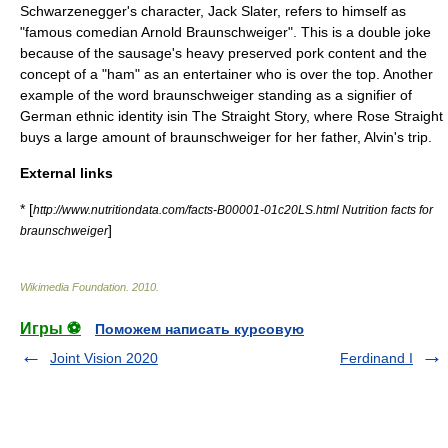
Schwarzenegger
's character, Jack Slater, refers to himself as
"famous comedian Arnold Braunschweiger". This is a double joke
because of the sausage's heavy preserved pork content and the
concept of a "ham" as an entertainer who is over the top. Another
example of the word braunschweiger standing as a signifier of
German ethnic identity isin
The Straight Story
, where Rose Straight
buys a large amount of braunschweiger for her father, Alvin's trip.
External links
* [
http://www.nutritiondata.com/facts-B00001-01c20LS.html Nutrition facts for
]
braunschweiger
Wikimedia Foundation
.
2010
.
Игры ⚽
Поможем написать курсовую
Joint Vision 2020
Ferdinand I