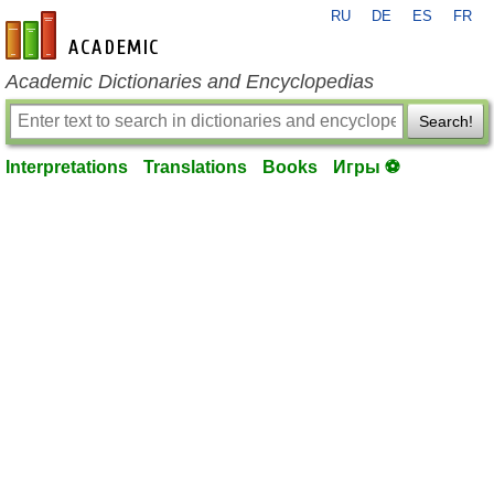
RU
DE
ES
FR
en-academic.com
Academic Dictionaries and Encyclopedias
Search!
Interpretations
Translations
Books
Игры ⚽