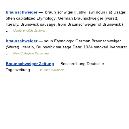
braunschweiger
— ˈbrau̇nˌschwīgə(r), shvī, swī noun ( s) Usage:
often capitalized Etymology: German Braunschweiger (wurst),
literally, Brunswick sausage, from Braunschweiger of Brunswick (
…
Useful english dictionary
braunschweiger
— noun Etymology: German Braunschweiger
(Wurst), literally, Brunswick sausage Date: 1934 smoked liverwurst
…
New Collegiate Dictionary
Braunschweiger Zeitung
— Beschreibung Deutsche
Tageszeitung …
Deutsch Wikipedia