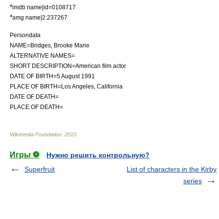
*
imdb name|id=0108717
*
amg name|2:237267
Persondata
NAME=Bridges, Brooke Marie
ALTERNATIVE NAMES=
SHORT DESCRIPTION=American film
actor
DATE OF BIRTH=
5 August
1991
PLACE OF BIRTH=
Los Angeles, California
DATE OF DEATH=
PLACE OF DEATH=
Wikimedia Foundation
.
2010
.
Игры ⚽
Нужно решить контрольную?
Superfruit
List of characters in the Kirby
series