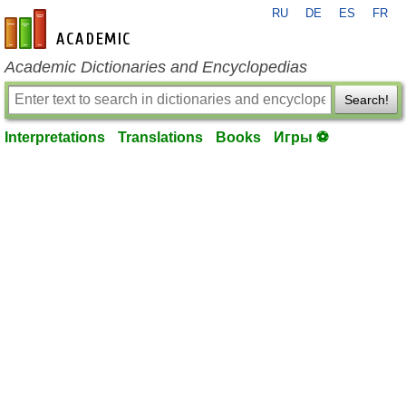
RU
DE
ES
FR
en-academic.com
Academic Dictionaries and Encyclopedias
Search!
Interpretations
Translations
Books
Игры ⚽