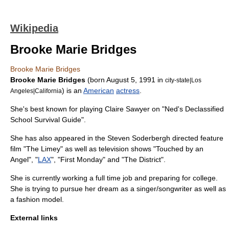
Wikipedia
Brooke Marie Bridges
Brooke Marie Bridges
Brooke Marie Bridges
(born
August 5
,
1991
in
city-state|Los
) is an
American
actress
.
Angeles|California
She's best known for playing Claire Sawyer on "
Ned's Declassified
School Survival Guide
".
She has also appeared in the
Steven Soderbergh
directed feature
film "
The Limey
" as well as television shows "
Touched by an
Angel
", "
LAX
", "
First Monday
" and "
The District
".
She is currently working a full time job and preparing for college.
She is trying to pursue her dream as a singer/songwriter as well as
a fashion model.
External links