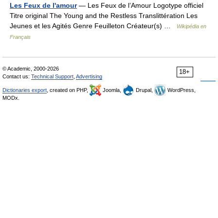
Les Feux de l'amour
— Les Feux de l’Amour Logotype officiel
Titre original The Young and the Restless Translittération Les
Jeunes et les Agités Genre Feuilleton Créateur(s) …
Wikipédia en
Français
© Academic, 2000-2026
18+
Contact us:
Technical Support
,
Advertising
Dictionaries export
, created on PHP,
Joomla,
Drupal,
WordPress,
MODx.