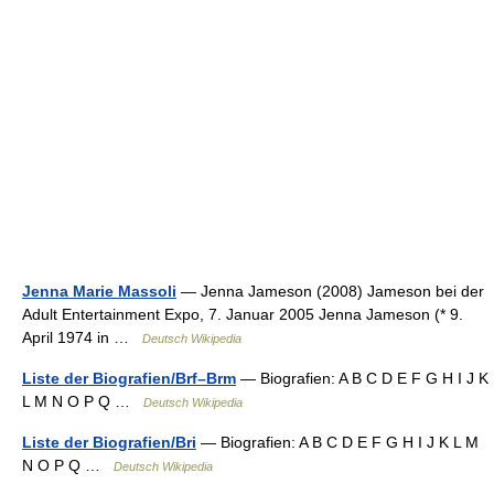
Jenna Marie Massoli
— Jenna Jameson (2008) Jameson bei der
Adult Entertainment Expo, 7. Januar 2005 Jenna Jameson (* 9.
April 1974 in …
Deutsch Wikipedia
Liste der Biografien/Brf–Brm
— Biografien: A B C D E F G H I J K
L M N O P Q …
Deutsch Wikipedia
Liste der Biografien/Bri
— Biografien: A B C D E F G H I J K L M
N O P Q …
Deutsch Wikipedia