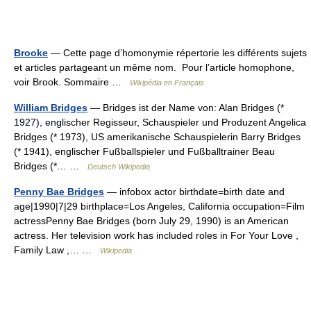
Brooke
— Cette page d’homonymie répertorie les différents sujets
et articles partageant un même nom. Pour l’article homophone,
voir Brook. Sommaire …
Wikipédia en Français
William Bridges
— Bridges ist der Name von: Alan Bridges (*
1927), englischer Regisseur, Schauspieler und Produzent Angelica
Bridges (* 1973), US amerikanische Schauspielerin Barry Bridges
(* 1941), englischer Fußballspieler und Fußballtrainer Beau
Bridges (*… …
Deutsch Wikipedia
Penny Bae Bridges
— infobox actor birthdate=birth date and
age|1990|7|29 birthplace=Los Angeles, California occupation=Film
actressPenny Bae Bridges (born July 29, 1990) is an American
actress. Her television work has included roles in For Your Love ,
Family Law ,… …
Wikipedia