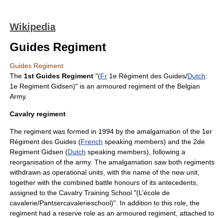
Wikipedia
Guides Regiment
Guides Regiment
The
1st Guides Regiment
"(
Fr
1e Régiment des Guides/
Dutch
:
1e Regiment Gidsen)" is an
armoured
regiment of the
Belgian
Army
.
Cavalry regiment
The regiment was formed in
1994
by the amalgamation of the 1er
Régiment des Guides (
French
speaking members) and the 2de
Regiment Gidsen (
Dutch
speaking members), following a
reorganisation of the army. The amalgamation saw both regiments
withdrawn as operational units, with the name of the new unit,
together with the combined battle honours of its antecedents,
assigned to the Cavalry Training School "(L’école de
cavalerie/Pantsercavalerieschool)". In addition to this role, the
regiment had a reserve role as an armoured regiment, attached to