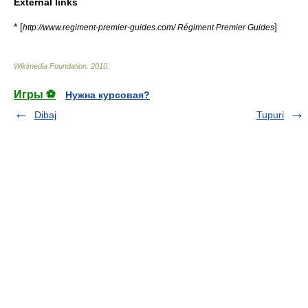
External links
* [
]
http://www.regiment-premier-guides.com/ Régiment Premier Guides
Wikimedia Foundation
.
2010
.
Игры ⚽
Нужна курсовая?
Dibaj
Tupuri