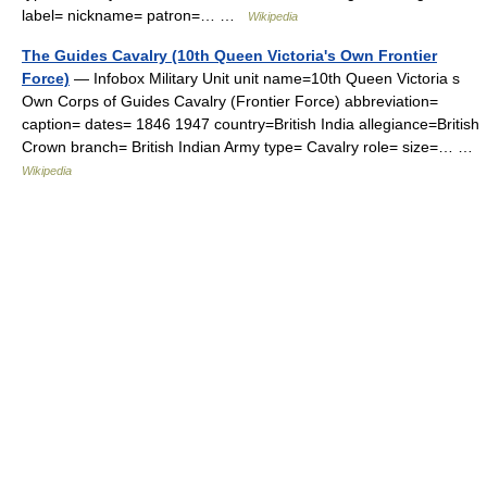
label= nickname= patron=… …
Wikipedia
The Guides Cavalry (10th Queen Victoria's Own Frontier
Force)
— Infobox Military Unit unit name=10th Queen Victoria s
Own Corps of Guides Cavalry (Frontier Force) abbreviation=
caption= dates= 1846 1947 country=British India allegiance=British
Crown branch= British Indian Army type= Cavalry role= size=… …
Wikipedia