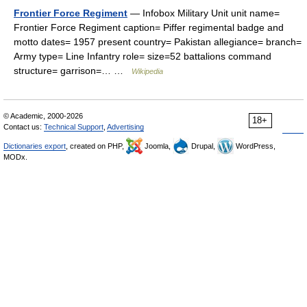
Frontier Force Regiment
— Infobox Military Unit unit name=
Frontier Force Regiment caption= Piffer regimental badge and
motto dates= 1957 present country= Pakistan allegiance= branch=
Army type= Line Infantry role= size=52 battalions command
structure= garrison=… …
Wikipedia
© Academic, 2000-2026
18+
Contact us:
Technical Support
,
Advertising
Dictionaries export
, created on PHP,
Joomla,
Drupal,
WordPress,
MODx.