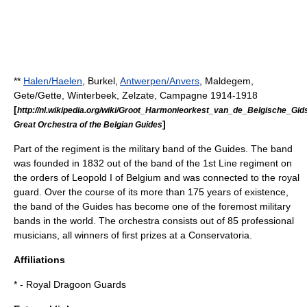
**
Halen/Haelen
, Burkel,
Antwerpen/Anvers
, Maldegem,
Gete/Gette, Winterbeek, Zelzate, Campagne 1914-1918
[
http://nl.wikipedia.org/wiki/Groot_Harmonieorkest_van_de_Belgische_Gid
]
Great Orchestra of the Belgian Guides
Part of the regiment is the
military band
of the Guides. The band
was founded in
1832
out of the band of the 1st Line regiment on
the orders of
Leopold I of Belgium
and was connected to the royal
guard. Over the course of its more than 175 years of existence,
the band of the Guides has become one of the foremost military
bands in the world. The orchestra consists out of 85 professional
musicians, all winners of first prizes at a Conservatoria.
Affiliations
* -
Royal Dragoon Guards