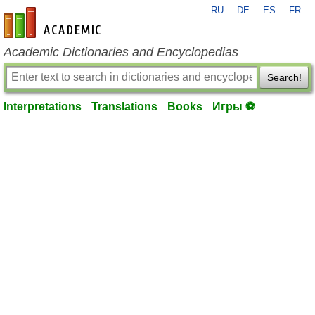
RU
DE
ES
FR
en-academic.com
Academic Dictionaries and Encyclopedias
Search!
Interpretations
Translations
Books
Игры ⚽