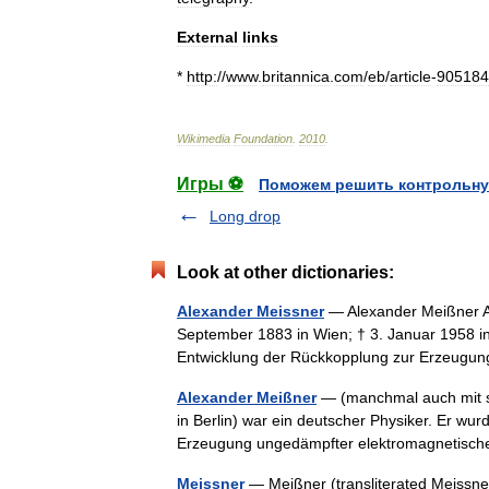
External
links
*
http:
//
www
.
britannica
.
com
/
eb
/
article
-
905184
Wikimedia
Foundation
.
2010
.
Игры ⚽
Поможем решить контрольну
Long drop
Look at other dictionaries:
Alexander Meissner
— Alexander Meißner Al
September 1883 in Wien; † 3. Januar 1958 in
Entwicklung der Rückkopplung zur Erzeu
Alexander Meißner
— (manchmal auch mit ss
in Berlin) war ein deutscher Physiker. Er wu
Erzeugung ungedämpfter elektromagnetis
Meissner
— Meißner (transliterated Meissne