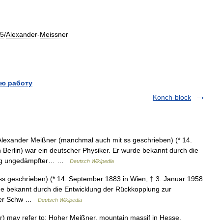
5
/
Alexander
-
Meissner
ю работу
Konch-block
exander Meißner (manchmal auch mit ss geschrieben) (* 14.
 Berlin) war ein deutscher Physiker. Er wurde bekannt durch die
gung ungedämpfter… …
Deutsch Wikipedia
 geschrieben) (* 14. September 1883 in Wien; † 3. Januar 1958
rde bekannt durch die Entwicklung der Rückkopplung zur
cher Schw …
Deutsch Wikipedia
r) may refer to: Hoher Meißner, mountain massif in Hesse,