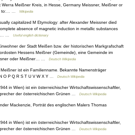
ct Werra Meißner Kreis, in Hesse, Germany Meissner, Meißner or
er to:… …
Wikipedia
ally capitalized M Etymology: after Alexander Meissner died
 complete absence of magnetic induction in metallic substances
 the… …
Useful english dictionary
nwohner der Stadt Meißen bzw. der historischen Markgrafschaft
Nordosten Hessens Meißner (Gemeinde), eine Gemeinde im
issner oder Meißner… …
Deutsch Wikipedia
Meißner ist ein Familienname. Bekannte Namensträger
 M N O P Q R S T U V W X Y …
Deutsch Wikipedia
44 in Wien) ist ein österreichischer Wirtschaftswissenschaftler,
ssprecher der österreichischen Grünen …
Deutsch Wikipedia
der Mackenzie, Porträt des englischen Malers Thomas
44 in Wien) ist ein österreichischer Wirtschaftswissenschaftler,
ssprecher der österreichischen Grünen …
Deutsch Wikipedia