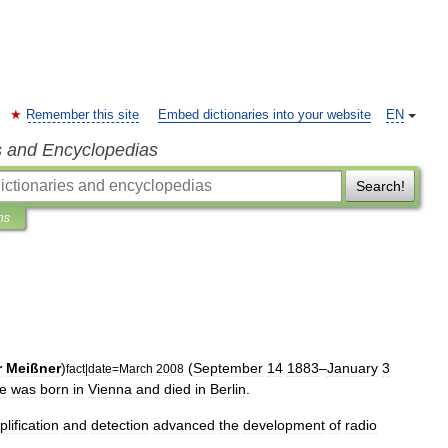
Remember this site
Embed dictionaries into your website
EN
s and Encyclopedias
Search!
ns
r
Meißner
)
(
September
14
1883
–
January
3
fact
|
date
=
March
2008
e
was
born
in
Vienna
and
died
in
Berlin
.
lification
and
detection
advanced
the
development
of
radio