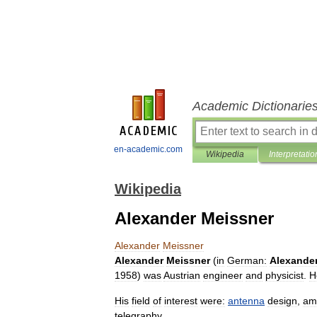
Academic Dictionarie
en-academic.com
Wikipedia
Interpretatio
Wikipedia
Alexander Meissner
Alexander
Meissner
Alexander
Meissner
(
in
German:
Alexande
1958
)
was
Austrian
engineer
and
physicist
.
H
His
field
of
interest
were:
antenna
design
,
amp
telegraphy
.