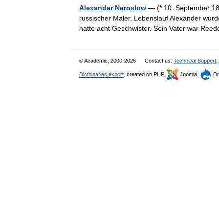
Alexander Neroslow
— (* 10. September 189
russischer Maler. Lebenslauf Alexander wurd
hatte acht Geschwister. Sein Vater war Ree
© Academic, 2000-2026
Contact us:
Technical Support
,
Dictionaries export
, created on PHP,
Joomla,
Dr