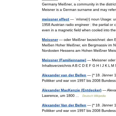
Germany Meißner, a community in the distri
Meisner is a German surname and may ref
meissner effect
— ˈmīsnə(r) noun Usage: usu
1958 Austrian radio engineer : the partial or
even in a magnetic field when cooled into
Meissner
— oder Meißner bezeichnet: den Ei
Meißen Hoher Meißner, ein Bergmassiv im 
Nordosten Hessens am Hohen Meißner Me
Meissner (Familienname)
— Meissner oder 
Inhaltsverzeichnis A B C D E F G H I J K L
Alexander van der Bellen
— (* 18. Jänner 19
Politiker und war von 1997 bis 2008 Bunde
Alexander MacKenzie (Entdecker)
— Alexan
Lawrence, um 1800 …
Deutsch Wikipedia
Alexander Van der Bellen
— (* 18. Jänner 19
Politiker und war von 1997 bis 2008 Bunde