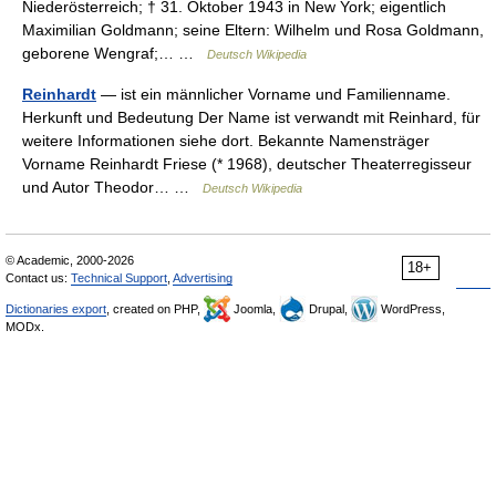
Niederösterreich; † 31. Oktober 1943 in New York; eigentlich
Maximilian Goldmann; seine Eltern: Wilhelm und Rosa Goldmann,
geborene Wengraf;… …
Deutsch Wikipedia
Reinhardt
— ist ein männlicher Vorname und Familienname.
Herkunft und Bedeutung Der Name ist verwandt mit Reinhard, für
weitere Informationen siehe dort. Bekannte Namensträger
Vorname Reinhardt Friese (* 1968), deutscher Theaterregisseur
und Autor Theodor… …
Deutsch Wikipedia
© Academic, 2000-2026
18+
Contact us:
Technical Support
,
Advertising
Dictionaries export
, created on PHP,
Joomla,
Drupal,
WordPress,
MODx.