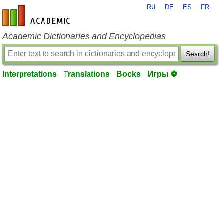
RU
DE
ES
FR
en-academic.com
Academic Dictionaries and Encyclopedias
Search!
Interpretations
Translations
Books
Игры ⚽