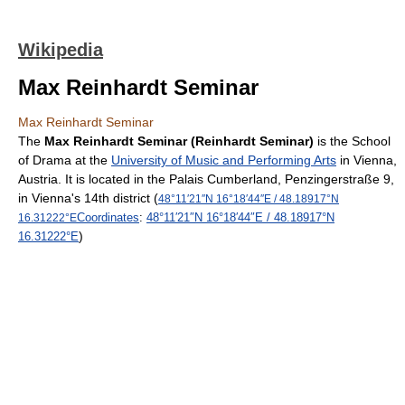
Wikipedia
Max Reinhardt Seminar
Max Reinhardt Seminar
The
Max Reinhardt Seminar (Reinhardt Seminar)
is the School
of Drama at the
University of Music and Performing Arts
in Vienna,
Austria. It is located in the Palais Cumberland, Penzingerstraße 9,
in Vienna's 14th district (
48°11′21″N
16°18′44″E
/
48.18917°N
Coordinates
:
48°11′21″N
16°18′44″E
/
48.18917°N
16.31222°E
)
16.31222°E