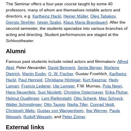
The Seminar offers a four-year course taught by some 40
professors, many of whom are themselves notable actors and
directors, e.g.
Karlheinz Hackl
,
Heiner Müller
,
Oleg Tabakov
,
Giorgio Strehler
,
István Szabó
,
Klaus Maria Brandauer
). After the
second semester, the students specialize into various branches of
acting and directing. Student performances are staged at the
Schlosstheater
.
Alumni
Famous past students include noted actors and filmmakers:
Alfred
Abel
, Peter Alexander,
David Bennent
,
Senta Berger
,
Marlene
Dietrich
,
Martin Esslin
,
O. W. Fischer
, Gustav Froehlich,
Karlheinz
Hackl
,
Paul Henreid
,
Christiane Hörbiger
,
Kurt Kasznar
,
Hedy
Lamarr
,
Francis Lederer
,
Ute Lemper
, F.W. Murnau,
Pola Negri
,
Hans Neuenfels
,
Susi Nicoletti
,
Christine Ostermayer
,
Erika Pluhar
,
Helmut Qualtinger
,
Leni Riefenstahl
,
Otto Schenk
,
Max Schreck
,
Walter Schmidinger
,
Otto Tausig
,
Nadja Tiller
,
Conrad Veidt
,
Christoph Waltz
,
Gustav von Wangenheim
,
Ilse Werner
,
Paula
Wessely
,
Rudolf Wessely
, and
Peter Zinner
.
External links