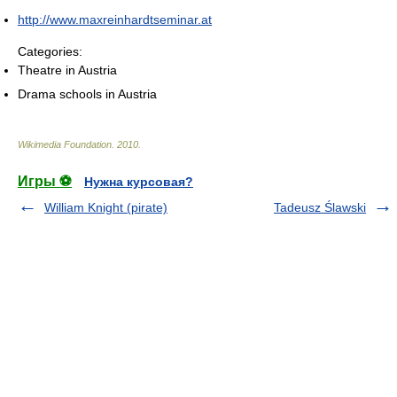
http://www.maxreinhardtseminar.at
Categories:
Theatre in Austria
Drama schools in Austria
Wikimedia Foundation
.
2010
.
Игры ⚽
Нужна курсовая?
William Knight (pirate)
Tadeusz Ślawski