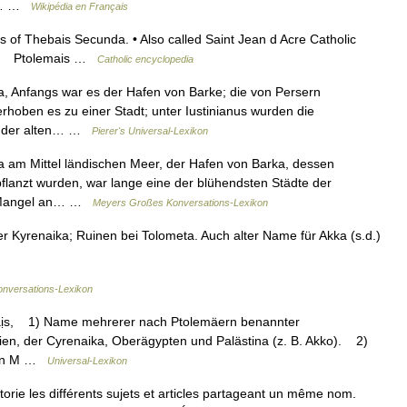
es… …
Wikipédia en Français
is of Thebais Secunda. • Also called Saint Jean d Acre Catholic
ais Ptolemais …
Catholic encyclopedia
a, Anfangs war es der Hafen von Barke; die von Persern
erhoben es zu einer Stadt; unter Iustinianus wurden die
von der alten… …
Pierer's Universal-Lexikon
a am Mittel ländischen Meer, der Hafen von Barka, dessen
lanzt wurden, war lange eine der blühendsten Städte der
ch Mangel an… …
Meyers Großes Konversations-Lexikon
er Kyrenaika; Ruinen bei Tolometa. Auch alter Name für Akka (s.d.)
nversations-Lexikon
ịs, 1) Name mehrerer nach Ptolemäern benannter
kien, der Cyrenaika, Oberägypten und Palästina (z. B. Akko). 2)
i in M …
Universal-Lexikon
ie les différents sujets et articles partageant un même nom.