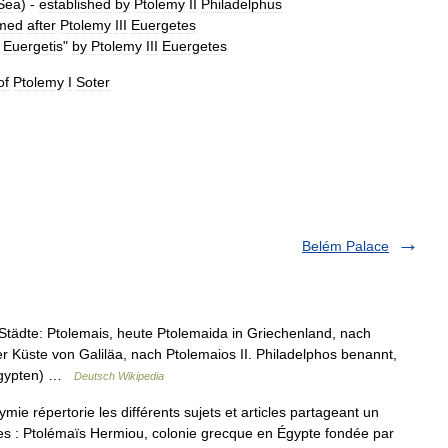
Sea
) -
established
by
Ptolemy
II
Philadelphus
med
after
Ptolemy
III
Euergetes
Euergetis
"
by
Ptolemy
III
Euergetes
of
Ptolemy
I
Soter
Belém Palace
tädte: Ptolemais, heute Ptolemaida in Griechenland, nach
r Küste von Galiläa, nach Ptolemaios II. Philadelphos benannt,
(Ägypten) …
Deutsch Wikipedia
 répertorie les différents sujets et articles partageant un
es : Ptolémaïs Hermiou, colonie grecque en Égypte fondée par