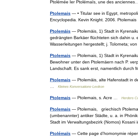
Ptolémée Ier Ptolémaïs, une des ancienn
Ptolemais
— • Titular see in Egypt, metropol
Encyclopedia. Kevin Knight. 2006. Ptolem
Ptolemāis
— Ptolemāis, 1) Stadt in Kyrenaik
gedrängten Barkäer flüchteten sich dahin u. 
Wasserleitungen hergestellt; j. Tolometa; 
Ptolemais
— Ptolemais, 1) Stadt in Kyrenaik
Bewohner unter den Ptolemäern nach P. verpf
Landschaft. Es sank erst, namentlich dur
Ptolemais
— Ptolemāis, alte Hafenstadt in d
…
Kleines Konversations-Lexikon
Ptolemais
— Ptolemais, s. Acre …
Herders Co
Ptolemais
— Ptolemais, griechisch Ptolema
(umbenannter) antiker Städte, u. a. in Phöni
Stadt im Verwaltungsbezirk (Nomos) Kosan
Ptolémaïs
— Cette page d’homonymie répertor