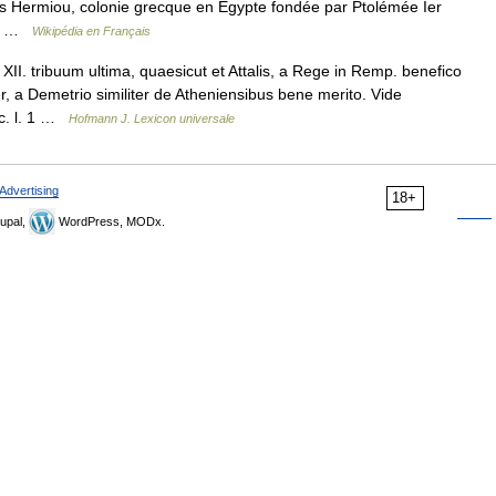
aïs Hermiou, colonie grecque en Égypte fondée par Ptolémée Ier
de… …
Wikipédia en Français
. tribuum ultima, quaesicut et Attalis, a Rege in Remp. benefico
, a Demetrio similiter de Atheniensibus bene merito. Vide
ic. l. 1 …
Hofmann J. Lexicon universale
Advertising
18+
upal,
WordPress, MODx.