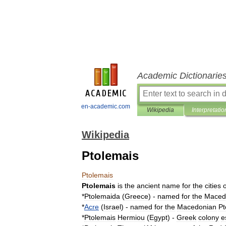
Academic Dictionarie
en-academic.com
Wikipedia
Interpretatio
Wikipedia
Ptolemais
Ptolemais
Ptolemais
is
the
ancient
name
for
the
cities
o
*
Ptolemaida
(
Greece
) -
named
for
the
Maced
*
Acre
(
Israel
) -
named
for
the
Macedonian
Pt
*
Ptolemais
Hermiou
(
Egypt
) -
Greek
colony
e