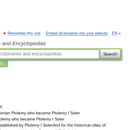
Remember this site
Embed dictionaries into your website
EN
s and Encyclopedias
Search!
ns
f:
onian
Ptolemy
who
became
Ptolemy
I
Soter
olemy
who
became
Ptolemy
I
Soter
stablished
by
Ptolemy
I
SoterAnd
for
the
historical
cities
of: