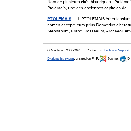
Nom de plusieurs cités historiques : Ptolém
Ptolémaïs, une des anciennes capitales 
PTOLEMAIS
— I. PTOLEMAIS Atheniensium XII
nomen accepit: cum prius Demetrius diceretur
Stephanum, Franc. Rossaeum, Archaeol. Att
© Academic, 2000-2026
Contact us:
Technical Support
,
Dictionaries export
, created on PHP,
Joomla,
Dr