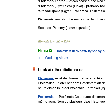
*
Ptolemais
Theron
(
African
coast
of
the
Red
*
Ptolemais
(
Cyrenaica
)
(
Libya
) -
probably
na
*
Crocodilopolis
(
Egypt
) -
renamed
"
Ptolemais
Ptolemais
was
also
the
name
of
a
daughter
See
also:
Ptolemy
(
disambiguation
)
Wikimedia
Foundation
.
2010
.
Игры ⚽
Поможем написать курсовую
Wedding Album
Look at other dictionaries:
Ptolemais
— ist der Name mehrerer antiker S
Ptolemaios I. Soter benannt Hafenstadt an de
heute Akkon in Israel Ptolemais Hermaiou 
Ptolemais
— Ptolémaïs Cette page d’homonymie
même nom. Nom de plusieurs cités historiqu