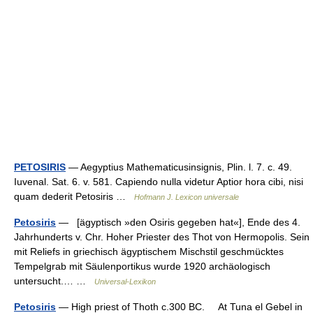
PETOSIRIS
— Aegyptius Mathematicusinsignis, Plin. l. 7. c. 49.
Iuvenal. Sat. 6. v. 581. Capiendo nulla videtur Aptior hora cibi, nisi
quam dederit Petosiris …
Hofmann J. Lexicon universale
Petosiris
— [ägyptisch »den Osiris gegeben hat«], Ende des 4.
Jahrhunderts v. Chr. Hoher Priester des Thot von Hermopolis. Sein
mit Reliefs in griechisch ägyptischem Mischstil geschmücktes
Tempelgrab mit Säulenportikus wurde 1920 archäologisch
untersucht.… …
Universal-Lexikon
Petosiris
— High priest of Thoth c.300 BC. At Tuna el Gebel in