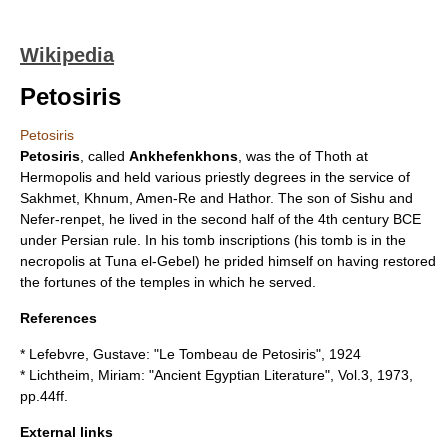
Wikipedia
Petosiris
Petosiris
Petosiris
, called
Ankhefenkhons
, was the of
Thoth
at
Hermopolis
and held various priestly degrees in the service of
Sakhmet,
Khnum
, Amen-Re and
Hathor
. The son of Sishu and
Nefer-renpet, he lived in the second half of the 4th century BCE
under Persian rule. In his tomb inscriptions (his tomb is in the
necropolis at
Tuna el-Gebel
) he prided himself on having restored
the fortunes of the temples in which he served.
References
* Lefebvre, Gustave: "Le Tombeau de Petosiris", 1924
* Lichtheim, Miriam: "Ancient Egyptian Literature", Vol.3, 1973,
pp.44ff.
External links