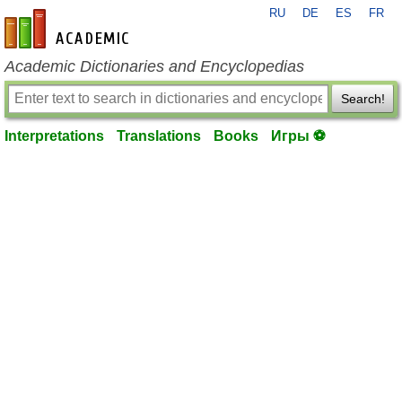
RU
DE
ES
FR
en-academic.com
Academic Dictionaries and Encyclopedias
Search!
Interpretations
Translations
Books
Игры ⚽