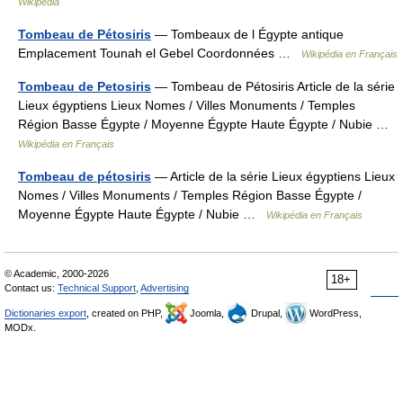
Wikipedia
Tombeau de Pétosiris
— Tombeaux de l Égypte antique
Emplacement Tounah el Gebel Coordonnées …
Wikipédia en Français
Tombeau de Petosiris
— Tombeau de Pétosiris Article de la série
Lieux égyptiens Lieux Nomes / Villes Monuments / Temples
Région Basse Égypte / Moyenne Égypte Haute Égypte / Nubie …
Wikipédia en Français
Tombeau de pétosiris
— Article de la série Lieux égyptiens Lieux
Nomes / Villes Monuments / Temples Région Basse Égypte /
Moyenne Égypte Haute Égypte / Nubie …
Wikipédia en Français
© Academic, 2000-2026
18+
Contact us:
Technical Support
,
Advertising
Dictionaries export
, created on PHP,
Joomla,
Drupal,
WordPress,
MODx.