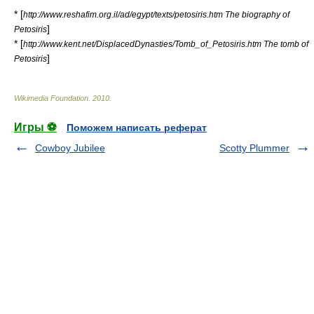
* [
http://www.reshafim.org.il/ad/egypt/texts/petosiris.htm The biography of
]
Petosiris
* [
http://www.kent.net/DisplacedDynasties/Tomb_of_Petosiris.htm The tomb of
]
Petosiris
Wikimedia Foundation
.
2010
.
Игры ⚽
Поможем написать реферат
Cowboy Jubilee
Scotty Plummer