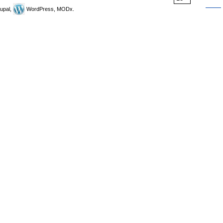
upal,
WordPress, MODx.