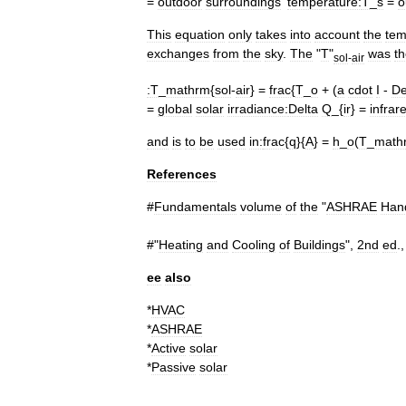
=
outdoor
surroundings
'
temperature:
T
_
s
=
o
This
equation
only
takes
into
account
the
tem
exchanges
from
the
sky
.
The
"
T
"
was
t
sol
-
air
:
T
_
mathrm
{
sol
-
air
} =
frac
{
T
_
o
+ (
a
cdot
I
-
De
=
global
solar
irradiance:
Delta
Q
_{
ir
} =
infrar
and
is
to
be
used
in:
frac
{
q
}{
A
} =
h
_
o
(
T
_
math
References
#
Fundamentals
volume
of
the
"
ASHRAE
Han
#"
Heating
and
Cooling
of
Buildings
",
2nd
ed
.
ee
also
*
HVAC
*
ASHRAE
*
Active
solar
*
Passive
solar