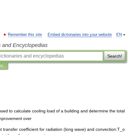
Remember this site
Embed dictionaries into your website
EN
s and Encyclopedias
Search!
ns
used
to
calculate
cooling
load
of
a
building
and
determine
the
total
mprovement
over
t
transfer
coefficient
for
radiation
(
long
wave
)
and
convection:
T
_
o