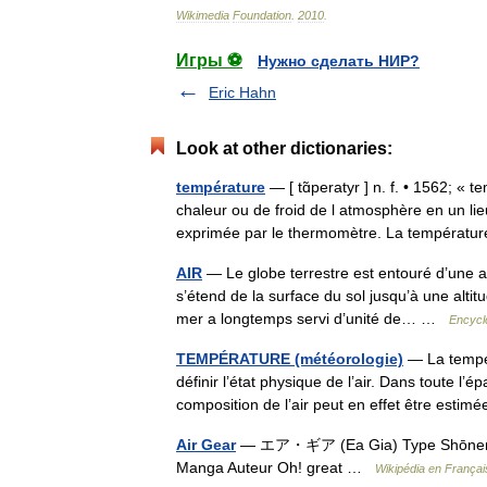
Wikimedia
Foundation
.
2010
.
Игры ⚽
Нужно сделать НИР?
Eric Hahn
Look at other dictionaries:
température
— [ tɑ̃peratyr ] n. f. • 1562; «
chaleur ou de froid de l atmosphère en un lieu
exprimée par le thermomètre. La tempéra
AIR
— Le globe terrestre est entouré d’une 
s’étend de la surface du sol jusqu’à une altit
mer a longtemps servi d’unité de… …
Encycl
TEMPÉRATURE (météorologie)
— La tempér
définir l’état physique de l’air. Dans toute l
composition de l’air peut en effet être est
Air Gear
— エア・ギア (Ea Gia) Type Shōnen Ge
Manga Auteur Oh! great …
Wikipédia en Françai