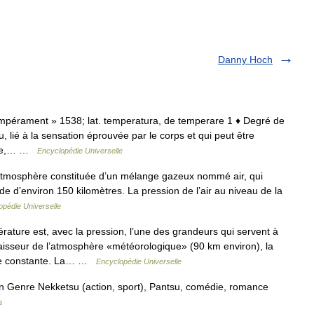
Danny Hoch
 tempérament » 1538; lat. temperatura, de temperare 1 ♦ Degré de
, lié à la sensation éprouvée par le corps et qui peut être
ture,… …
Encyclopédie Universelle
atmosphère constituée d’un mélange gazeux nommé air, qui
ude d’environ 150 kilomètres. La pression de l’air au niveau de la
opédie Universelle
ature est, avec la pression, l’une des grandeurs qui servent à
’épaisseur de l’atmosphère «météorologique» (90 km environ), la
imée constante. La… …
Encyclopédie Universelle
nre Nekketsu (action, sport), Pantsu, comédie, romance
s