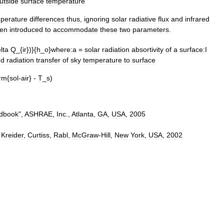
utside
surface
temperature
perature
differences
thus
,
ignoring
solar
radiative
flux
and
infrared
hen
introduced
to
accommodate
these
two
parameters
.
lta
Q
_{
ir
})}{
h
_
o
}
where:
a
=
solar
radiation
absortivity
of
a
surface:
I
ed
radiation
transfer
of
sky
temperature
to
surface
rm
{
sol
-
air
} -
T
_
s
)
dbook
",
ASHRAE
,
Inc
.,
Atlanta
,
GA
,
USA
,
2005
,
Kreider
,
Curtiss
,
Rabl
,
McGraw
-
Hill
,
New
York
,
USA
,
2002