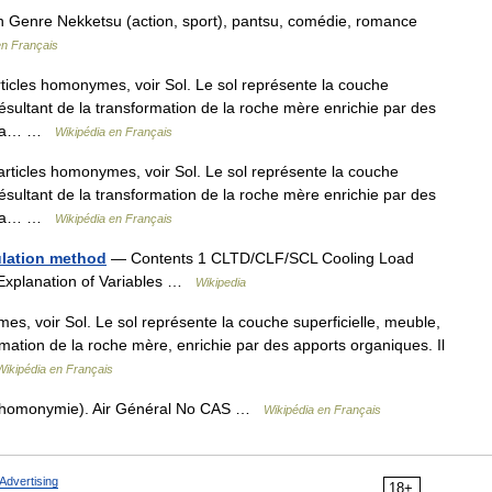
re Nekketsu (action, sport), pantsu, comédie, romance
en Français
ticles homonymes, voir Sol. Le sol représente la couche
 résultant de la transformation de la roche mère enrichie par des
de la… …
Wikipédia en Français
articles homonymes, voir Sol. Le sol représente la couche
 résultant de la transformation de la roche mère enrichie par des
de la… …
Wikipédia en Français
ulation method
— Contents 1 CLTD/CLF/SCL Cooling Load
4 Explanation of Variables …
Wikipedia
s, voir Sol. Le sol représente la couche superficielle, meuble,
ormation de la roche mère, enrichie par des apports organiques. Il
Wikipédia en Français
r (homonymie). Air Général No CAS …
Wikipédia en Français
Advertising
18+