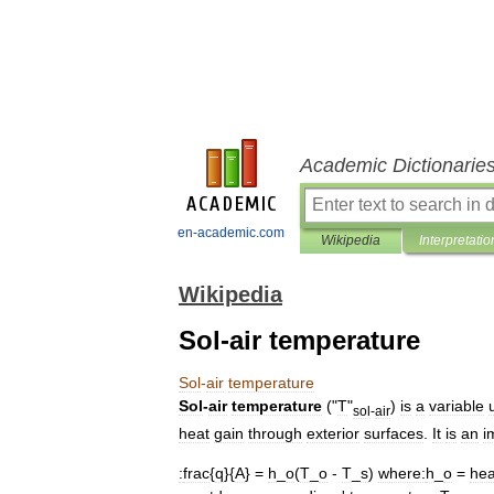
Academic Dictionarie
en-academic.com
Wikipedia
Interpretatio
Wikipedia
Sol-air temperature
Sol
-
air
temperature
Sol
-
air
temperature
("
T
"
)
is
a
variable
sol
-
air
heat
gain
through
exterior
surfaces
.
It
is
an
i
:
frac
{
q
}{
A
} =
h
_
o
(
T
_
o
-
T
_
s
)
where:
h
_
o
=
hea