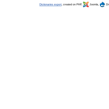
Dictionaries export
, created on PHP,
Joomla,
Dr