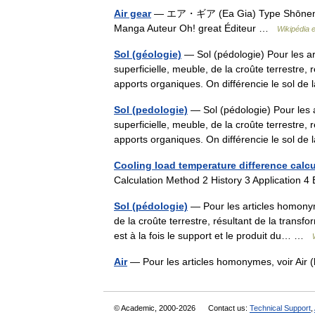
Air gear
— エア・ギア (Ea Gia) Type Shōnen Gen
Manga Auteur Oh! great Éditeur …
Wikipédia 
Sol (géologie)
— Sol (pédologie) Pour les ar
superficielle, meuble, de la croûte terrestre,
apports organiques. On différencie le sol 
Sol (pedologie)
— Sol (pédologie) Pour les 
superficielle, meuble, de la croûte terrestre,
apports organiques. On différencie le sol 
Cooling load temperature difference calc
Calculation Method 2 History 3 Application 
Sol (pédologie)
— Pour les articles homonyme
de la croûte terrestre, résultant de la transf
est à la fois le support et le produit du… …
Air
— Pour les articles homonymes, voir Ai
© Academic, 2000-2026
Contact us:
Technical Support
,