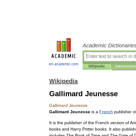
Academic Dictionarie
en-academic.com
Wikipedia
Interpretatio
Wikipedia
Gallimard Jeunesse
Gallimard
Jeunesse
Gallimard
Jeunesse
is
a
French
publisher
o
It
is
the
publisher
of
the
French
version
of
An
books
and
Harry
Potter
books
.
It
also
publish
includes
The
Book
of
Time
and
The
Gate
of