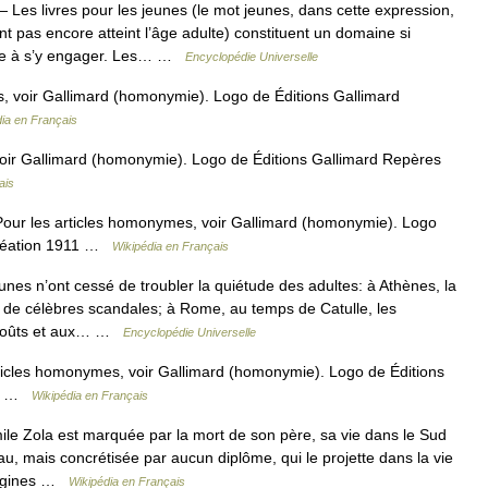
 Les livres pour les jeunes (le mot jeunes, dans cette expression,
nt pas encore atteint l’âge adulte) constituent un domaine si
site à s’y engager. Les… …
Encyclopédie Universelle
 voir Gallimard (homonymie). Logo de Éditions Gallimard
ia en Français
oir Gallimard (homonymie). Logo de Éditions Gallimard Repères
ais
our les articles homonymes, voir Gallimard (homonymie). Logo
 Création 1911 …
Wikipédia en Français
’ont cessé de troubler la quiétude des adultes: à Athènes, la
de célèbres scandales; à Rome, au temps de Catulle, les
 goûts et aux… …
Encyclopédie Universelle
ticles homonymes, voir Gallimard (homonymie). Logo de Éditions
911 …
Wikipédia en Français
e Zola est marquée par la mort de son père, sa vie dans le Sud
au, mais concrétisée par aucun diplôme, qui le projette dans la vie
origines …
Wikipédia en Français