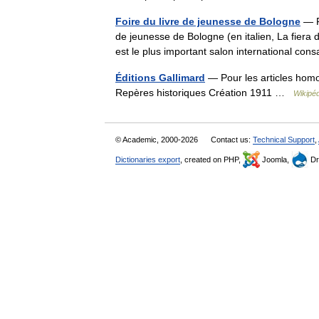
Foire du livre de jeunesse de Bologne
— Po
de jeunesse de Bologne (en italien, La fiera 
est le plus important salon international c
Éditions Gallimard
— Pour les articles hom
Repères historiques Création 1911 …
Wikipéd
© Academic, 2000-2026
Contact us:
Technical Support
,
Dictionaries export
, created on PHP,
Joomla,
Dr