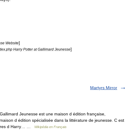
]
sse
Website
]
dex
.
php
Harry
Potter
at
Gallimard
Jeunesse
Martyrs Mirror
Gallimard Jeunesse est une maison d édition française,
ison d édition spécialisée dans la littérature de jeunesse. C est
entures d Harry… …
Wikipédia en Français