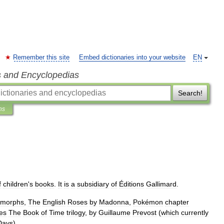
Remember this site
Embed dictionaries into your website
EN
s and Encyclopedias
Search!
ns
f
children
'
s
book
s
.
It
is
a
subsidiary
of
Éditions
Gallimard
.
imorphs
,
The
English
Roses
by
Madonna
,
Pokémon
chapter
es
The
Book
of
Time
trilogy
,
by
Guillaume
Prevost
(
which
currently
Days
).