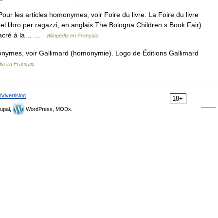
ur les articles homonymes, voir Foire du livre. La Foire du livre
del libro per ragazzi, en anglais The Bologna Children s Book Fair)
onsacré à la… …
Wikipédia en Français
onymes, voir Gallimard (homonymie). Logo de Éditions Gallimard
ia en Français
Advertising
18+
upal,
WordPress, MODx.