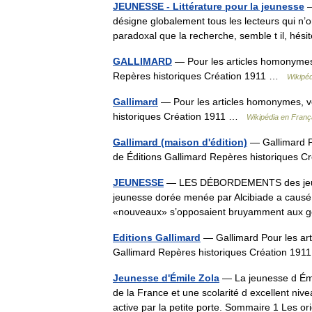
JEUNESSE - Littérature pour la jeunesse
—
désigne globalement tous les lecteurs qui n’o
paradoxal que la recherche, semble t il, hé
GALLIMARD
— Pour les articles homonymes,
Repères historiques Création 1911 …
Wikipéd
Gallimard
— Pour les articles homonymes, v
historiques Création 1911 …
Wikipédia en Franç
Gallimard (maison d'édition)
— Gallimard P
de Éditions Gallimard Repères historiques
JEUNESSE
— LES DÉBORDEMENTS des jeunes n
jeunesse dorée menée par Alcibiade a causé 
«nouveaux» s’opposaient bruyamment aux
Editions Gallimard
— Gallimard Pour les ar
Gallimard Repères historiques Création 1
Jeunesse d'Émile Zola
— La jeunesse d Émil
de la France et une scolarité d excellent nive
active par la petite porte. Sommaire 1 Les 