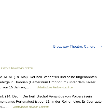
Broadway Theatre, Catford
…
Pierer's Universal-Lexikon
c. M. M. (18. Mai). Der heil. Venantius und seine ungenannten
gebirge in Umbrien (Camerinum Umbriorum) unter dem Kaiser
ling von 15 Jahren;… …
Vollständiges Heiligen-Lexikon
. (14. Dec.). Der heil. Bischof Venantius von Poitiers (sein
ntianus Fortunatus) ist der 21. in der Reihenfolge. Er überragte
ch an… …
Vollständiges Heiligen-Lexikon