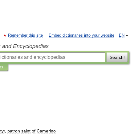
Remember this site
Embed dictionaries into your website
EN
s and Encyclopedias
Search!
ns
tyr
,
patron
saint
of
Camerino