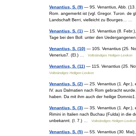
Venantius, S. (9)
— 9S. Venantius, Abb. (13. 
Rom. angemerkt ist (vgl. Gregor. Turon. de g
Landschaft Berri, vielleicht zu Bourges… …
Venantius, S. (1)
— 1S. Venantius (8. Febr.
Tage bei den Boll. unter den Uedergangenen
Venantius, S. (10)
— 10S. Venantius (25. Nov.
Venerius7. (El.) …
Vollständiges Heiligen-Lexikon
Venantius, S. (11)
— 11S. Venantius (25. Nov
Vollständiges Heiligen-Lexikon
Venantius, S. (2)
— 2S. Venantius (1. Apr.), 
IV. aus Dalmatien nach Rom gebracht wurde. E
haben. Da mit ihm auch der heilige Domn
Venantius, S. (3)
— 3S. Venantius (1. Apr.),
Rimini in Italien nach Buchau (Fulda) in die 
unbekannt. (I. 7.) …
Vollständiges Heiligen-Lexikon
Venantius, S. (5)
— 5S. Venantius (30. Mai),