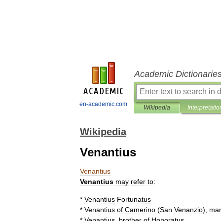
Academic Dictionarie
en-academic.com
Wikipedia
Interpretatio
Wikipedia
Venantius
Venantius
Venantius
may
refer
to:
*
Venantius
Fortunatus
*
Venantius
of
Camerino
(
San
Venanzio
),
mar
*
Venantius
,
brother
of
Honoratus