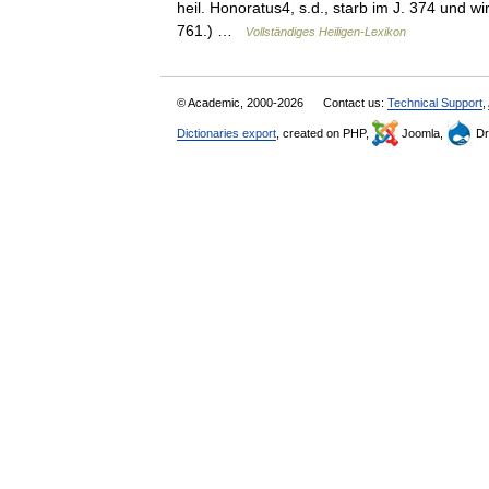
heil. Honoratus4, s.d., starb im J. 374 und wir
761.) …
Vollständiges Heiligen-Lexikon
© Academic, 2000-2026
Contact us:
Technical Support
,
Dictionaries export
, created on PHP,
Joomla,
Dr