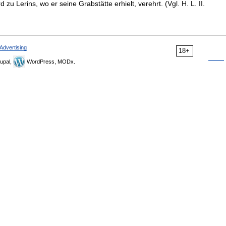
d zu Lerins, wo er seine Grabstätte erhielt, verehrt. (Vgl. H. L. II.
Advertising
18+
upal,
WordPress, MODx.