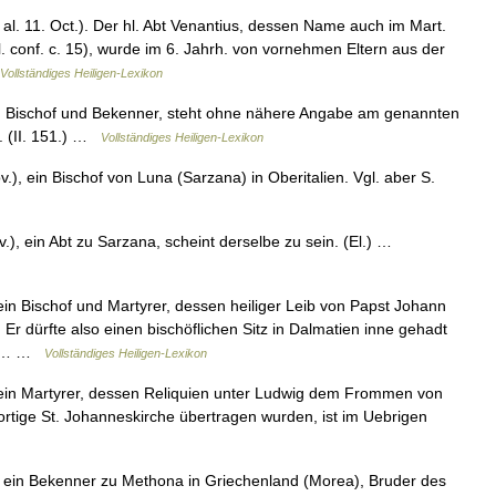
al. 11. Oct.). Der hl. Abt Venantius, dessen Name auch im Mart.
l. conf. c. 15), wurde im 6. Jahrh. von vornehmen Eltern aus der
Vollständiges Heiligen-Lexikon
), Bischof und Bekenner, steht ohne nähere Angabe am genannten
. (II. 151.) …
Vollständiges Heiligen-Lexikon
), ein Bischof von Luna (Sarzana) in Oberitalien. Vgl. aber S.
.), ein Abt zu Sarzana, scheint derselbe zu sein. (El.) …
ein Bischof und Martyrer, dessen heiliger Leib von Papst Johann
r dürfte also einen bischöflichen Sitz in Dalmatien inne gehadt
io1… …
Vollständiges Heiligen-Lexikon
 ein Martyrer, dessen Reliquien unter Ludwig dem Frommen von
dortige St. Johanneskirche übertragen wurden, ist im Uebrigen
 ein Bekenner zu Methona in Griechenland (Morea), Bruder des