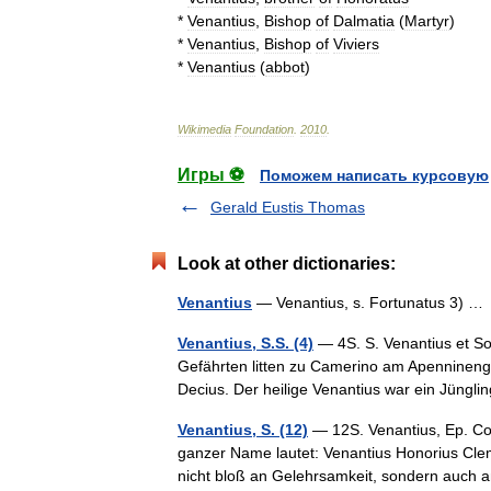
*
Venantius
,
Bishop
of
Dalmatia
(
Martyr
)
*
Venantius
,
Bishop
of
Viviers
*
Venantius
(
abbot
)
Wikimedia
Foundation
.
2010
.
Игры ⚽
Поможем написать курсовую
Gerald Eustis Thomas
Look at other dictionaries:
Venantius
— Venantius, s. Fortunatus 3) 
Venantius, S.S. (4)
— 4S. S. Venantius et So
Gefährten litten zu Camerino am Apenninen
Decius. Der heilige Venantius war ein Jüng
Venantius, S. (12)
— 12S. Venantius, Ep. Conf
ganzer Name lautet: Venantius Honorius Cleme
nicht bloß an Gelehrsamkeit, sondern au