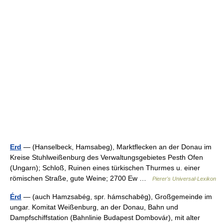
Erd
— (Hanselbeck, Hamsabeg), Marktflecken an der Donau im
Kreise Stuhlweißenburg des Verwaltungsgebietes Pesth Ofen
(Ungarn); Schloß, Ruinen eines türkischen Thurmes u. einer
römischen Straße, gute Weine; 2700 Ew …
Pierer's Universal-Lexikon
Érd
— (auch Hamzsabég, spr. hámschabēg), Großgemeinde im
ungar. Komitat Weißenburg, an der Donau, Bahn und
Dampfschiffstation (Bahnlinie Budapest Dombovár), mit alter