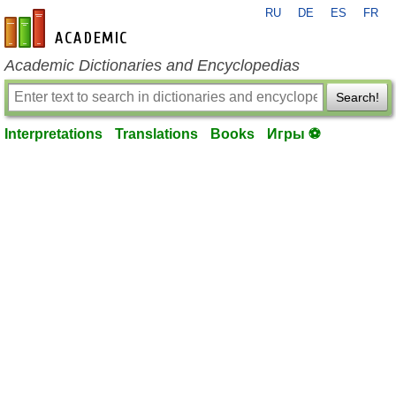
RU
DE
ES
FR
en-academic.com
Academic Dictionaries and Encyclopedias
Search!
Interpretations
Translations
Books
Игры ⚽