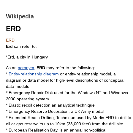
Wikipedia
ERD
ERD
Erd
can refer to:
*
Érd
, a city in Hungary
As an
acronym,
ERD
may refer to the following:
*
Entity-relationship diagram
or entity-relationship model, a
diagram or data model for high-level descriptions of conceptual
data models
*
Emergency Repair Disk
used for the Windows NT and Windows
2000 operating system
*
Elastic recoil detection
an analytical technique
*
Emergency Reserve Decoration
, a UK Army medal
*
Extended Reach Drilling
, Technique used by Merlin ERD to drill to
oil or gas reservoirs up to 10km (33,000 feet) from the drill site.
*
European Realisation Day
, is an annual non-political