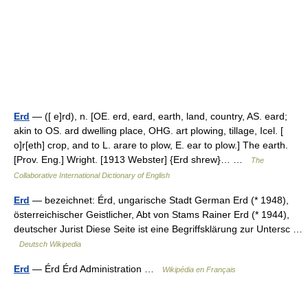
Erd
— ([ e]rd), n. [OE. erd, eard, earth, land, country, AS. eard;
akin to OS. ard dwelling place, OHG. art plowing, tillage, Icel. [
o]r[eth] crop, and to L. arare to plow, E. ear to plow.] The earth.
[Prov. Eng.] Wright. [1913 Webster] {Erd shrew}… …
The
Collaborative International Dictionary of English
Erd
— bezeichnet: Érd, ungarische Stadt German Erd (* 1948),
österreichischer Geistlicher, Abt von Stams Rainer Erd (* 1944),
deutscher Jurist Diese Seite ist eine Begriffsklärung zur Untersc …
Deutsch Wikipedia
Erd
— Érd Érd Administration …
Wikipédia en Français