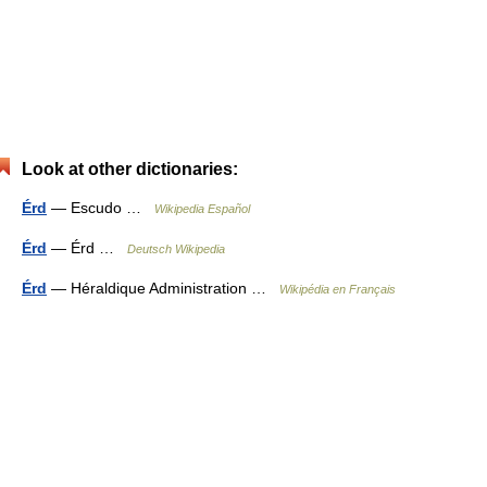
Look at other dictionaries:
Érd
— Escudo …
Wikipedia Español
Érd
— Érd …
Deutsch Wikipedia
Érd
— Héraldique Administration …
Wikipédia en Français