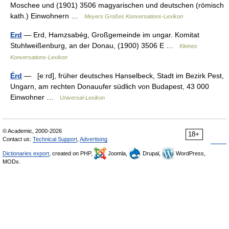
Moschee und (1901) 3506 magyarischen und deutschen (römisch
kath.) Einwohnern …
Meyers Großes Konversations-Lexikon
Erd
— Erd, Hamzsabég, Großgemeinde im ungar. Komitat
Stuhlweißenburg, an der Donau, (1900) 3506 E …
Kleines
Konversations-Lexikon
Érd
— [eːrd], früher deutsches Hạnselbeck, Stadt im Bezirk Pest,
Ungarn, am rechten Donauufer südlich von Budapest, 43 000
Einwohner …
Universal-Lexikon
© Academic, 2000-2026
18+
Contact us:
Technical Support
,
Advertising
Dictionaries export
, created on PHP,
Joomla,
Drupal,
WordPress,
MODx.