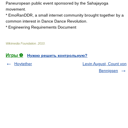
Paneuropean public event sponsored by the Sahajayoga
movement.
*
EmoRanDDR
, a small internet community brought together by a
common interest in Dance Dance Revolution.
*
Engineering Requirements Document
Wikimedia Foundation
.
2010
.
Игры ⚽
Нужно решить контрольную?
Hoytether
Levin August, Count von
Bennigsen