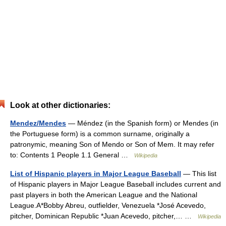
Look at other dictionaries:
Mendez/Mendes
— Méndez (in the Spanish form) or Mendes (in
the Portuguese form) is a common surname, originally a
patronymic, meaning Son of Mendo or Son of Mem. It may refer
to: Contents 1 People 1.1 General …
Wikipedia
List of Hispanic players in Major League Baseball
— This list
of Hispanic players in Major League Baseball includes current and
past players in both the American League and the National
League.A*Bobby Abreu, outfielder, Venezuela *José Acevedo,
pitcher, Dominican Republic *Juan Acevedo, pitcher,… …
Wikipedia