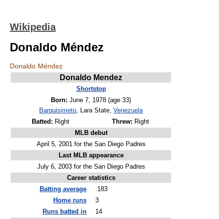
Wikipedia
Donaldo Méndez
Donaldo Méndez
Donaldo Mendez
Shortstop
Born:
June 7, 1978
(age 33)
Barquisimeto
, Lara State,
Venezuela
Batted:
Right
Threw:
Right
MLB debut
April 5, 2001 for the San Diego Padres
Last MLB appearance
July 6, 2003 for the San Diego Padres
Career statistics
Batting average
.183
Home runs
3
Runs batted in
14