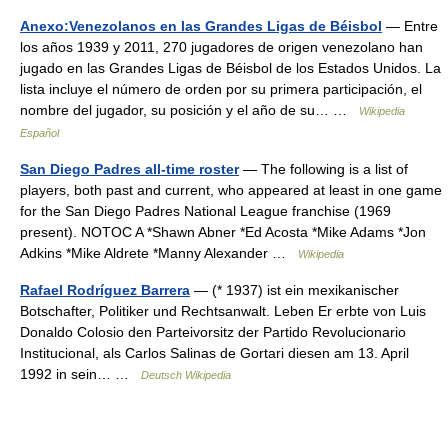
Anexo:Venezolanos en las Grandes Ligas de Béisbol
— Entre
los años 1939 y 2011, 270 jugadores de origen venezolano han
jugado en las Grandes Ligas de Béisbol de los Estados Unidos. La
lista incluye el número de orden por su primera participación, el
nombre del jugador, su posición y el año de su… …
Wikipedia
Español
San Diego Padres all-time roster
— The following is a list of
players, both past and current, who appeared at least in one game
for the San Diego Padres National League franchise (1969
present). NOTOC A *Shawn Abner *Ed Acosta *Mike Adams *Jon
Adkins *Mike Aldrete *Manny Alexander …
Wikipedia
Rafael Rodríguez Barrera
— (* 1937) ist ein mexikanischer
Botschafter, Politiker und Rechtsanwalt. Leben Er erbte von Luis
Donaldo Colosio den Parteivorsitz der Partido Revolucionario
Institucional, als Carlos Salinas de Gortari diesen am 13. April
1992 in sein… …
Deutsch Wikipedia