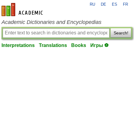
RU
DE
ES
FR
en-academic.com
Academic Dictionaries and Encyclopedias
Search!
Interpretations
Translations
Books
Игры ⚽