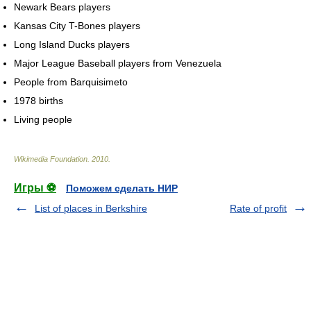
Newark Bears players
Kansas City T-Bones players
Long Island Ducks players
Major League Baseball players from Venezuela
People from Barquisimeto
1978 births
Living people
Wikimedia Foundation
.
2010
.
Игры ⚽
Поможем сделать НИР
List of places in Berkshire
Rate of profit