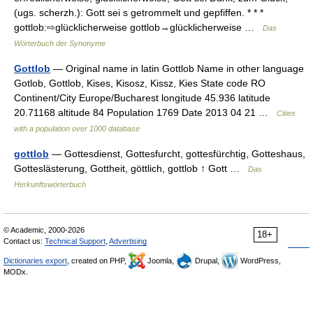
(ugs. scherzh.): Gott sei s getrommelt und gepfiffen. * * *
gottlob:⇨glücklicherweise gottlob→glücklicherweise …
Das
Wörterbuch der Synonyme
Gottlob
— Original name in latin Gottlob Name in other language
Gotlob, Gottlob, Kises, Kisosz, Kissz, Kies State code RO
Continent/City Europe/Bucharest longitude 45.936 latitude
20.71168 altitude 84 Population 1769 Date 2013 04 21 …
Cities
with a population over 1000 database
gottlob
— Gottesdienst, Gottesfurcht, gottesfürchtig, Gotteshaus,
Gotteslästerung, Gottheit, göttlich, gottlob ↑ Gott …
Das
Herkunftswörterbuch
© Academic, 2000-2026
18+
Contact us:
Technical Support
,
Advertising
Dictionaries export
, created on PHP,
Joomla,
Drupal,
WordPress,
MODx.