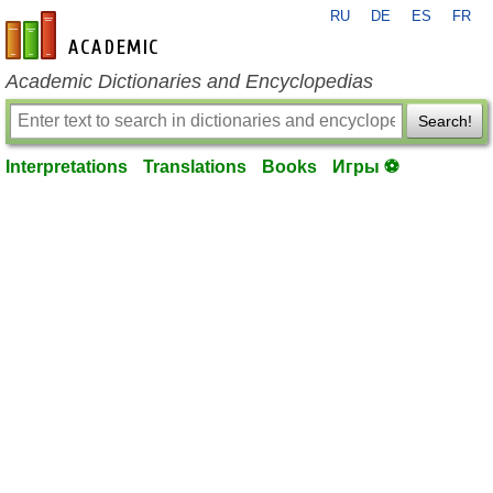
RU
DE
ES
FR
en-academic.com
Academic Dictionaries and Encyclopedias
Search!
Interpretations
Translations
Books
Игры ⚽