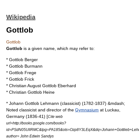
Wikipedia
Gottlob
Gottlob
Gottlob
is a given name, which may refer to:
*
Gottlob Berger
*
Gottlob Burmann
*
Gottlob Frege
*
Gottlob Frick
*
Christian August Gottlob Eberhard
*
Christian Gottlob Heine
*
Johann Gottlob Lehmann (classicist)
(1782-1837) &mdash;
Noted classicist and director of the
Gymnasium
at
Luckau
,
Germany
(1836-41) [
Cite web
url=http://books.google.com/books?
id=PSdN05UllRMC&lpg=PA185&ots=Ozp8Y3LEqX&dq=Johann+Gottlieb+Lehm
author= John Edwin Sandys