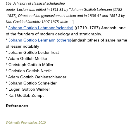
title=A history of classical scholarship
quote=Lucian was edited in 1811 31 by "'Johann Gottlieb Lehmann (1782
-1837), Director of the gymnasium at Luckau and in 1836-41 and 1851 3 by
] .
Karl Gottfried Jacobitz 1807 1875 while ...
*
Johann Gottlob Lehmann(scientist)
((1719–1767) &mdash; one
of the founders of modern
geology
and
stratigraphy
.
*
Johann Gottlob Lehmann (others)
&mdash;others of same name
of lesser notability
*
Johann Gottlob Leidenfrost
*
Adam Gottlob Moltke
*
Christoph Gottlob Müller
*
Christian Gottlob Neefe
*
Adam Gottlob Oehlenschlaeger
*
Johann Gottlob Schneider
*
Eugen Gottlob Winkler
*
Karl Gottlob Zumpt
References
Wikimedia Foundation
.
2010
.