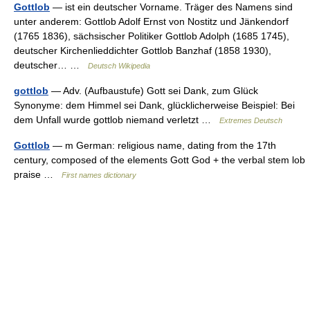
Gottlob
— ist ein deutscher Vorname. Träger des Namens sind
unter anderem: Gottlob Adolf Ernst von Nostitz und Jänkendorf
(1765 1836), sächsischer Politiker Gottlob Adolph (1685 1745),
deutscher Kirchenlieddichter Gottlob Banzhaf (1858 1930),
deutscher… …
Deutsch Wikipedia
gottlob
— Adv. (Aufbaustufe) Gott sei Dank, zum Glück
Synonyme: dem Himmel sei Dank, glücklicherweise Beispiel: Bei
dem Unfall wurde gottlob niemand verletzt …
Extremes Deutsch
Gottlob
— m German: religious name, dating from the 17th
century, composed of the elements Gott God + the verbal stem lob
praise …
First names dictionary