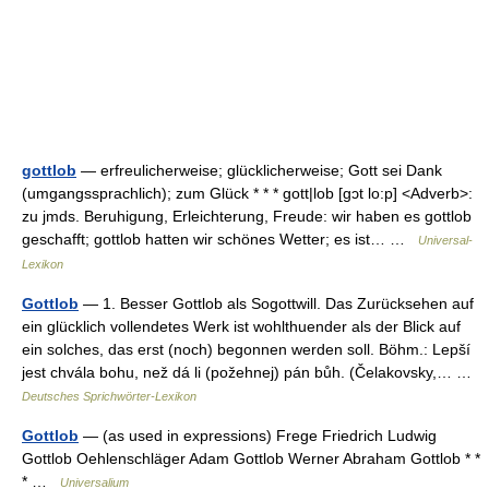
gottlob
— erfreulicherweise; glücklicherweise; Gott sei Dank
(umgangssprachlich); zum Glück * * * gott|lob [gɔt lo:p] <Adverb>:
zu jmds. Beruhigung, Erleichterung, Freude: wir haben es gottlob
geschafft; gottlob hatten wir schönes Wetter; es ist… …
Universal-
Lexikon
Gottlob
— 1. Besser Gottlob als Sogottwill. Das Zurücksehen auf
ein glücklich vollendetes Werk ist wohlthuender als der Blick auf
ein solches, das erst (noch) begonnen werden soll. Böhm.: Lepší
jest chvála bohu, než dá li (požehnej) pán bůh. (Čelakovsky,… …
Deutsches Sprichwörter-Lexikon
Gottlob
— (as used in expressions) Frege Friedrich Ludwig
Gottlob Oehlenschläger Adam Gottlob Werner Abraham Gottlob * *
* …
Universalium