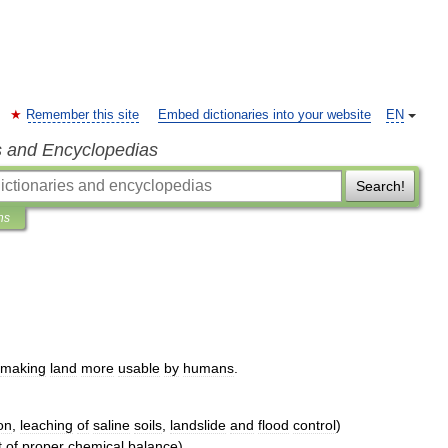
Remember this site
Embed dictionaries into your website
EN
s and Encyclopedias
Search!
ns
making
land
more
usable
by
humans
.
ion
,
leaching
of
saline
soils
,
landslide
and
flood
control
)
t
of
proper
chemical
balance
).