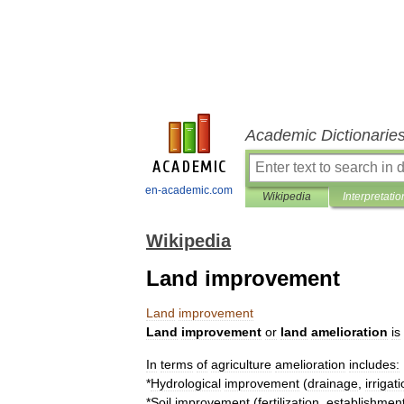
Academic Dictionarie
en-academic.com
Wikipedia
Interpretatio
Wikipedia
Land improvement
Land
improvement
Land
improvement
or
land
amelioration
is
In
terms
of
agriculture
amelioration
includes:
*
Hydrological
improvement
(
drainage
,
irrigat
*
Soil
improvement
(
fertilization
,
establishmen