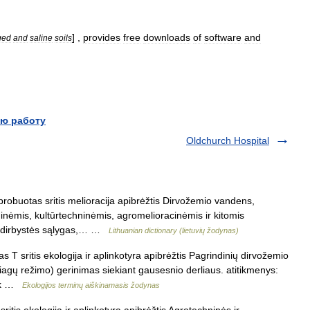
] ,
provides
free
downloads
of
software
and
ged
and
saline
soils
ю работу
Oldchurch Hospital
robuotas sritis melioracija apibrėžtis Dirvožemio vandens,
inėmis, kultūrtechninėmis, agromelioracinėmis ir kitomis
emdirbystės sąlygas,… …
Lithuanian dictionary (lietuvių žodynas)
 T sritis ekologija ir aplinkotyra apibrėžtis Pagrindinių dirvožemio
agų režimo) gerinimas siekiant gausesnio derliaus. atitikmenys:
vok …
Ekologijos terminų aiškinamasis žodynas