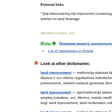
External
links
* [
http:
//
www
.
waterlog
.
info
/
Improvement
of
waterlog
articles
on
land
drainage
.
Wikimedia
Foundation
.
2010
.
Игры ⚽
Поможем решить контрольну
List of newspapers in Angola
Look at other dictionaries:
land-improvement
— melioracija statusas Ap
šilumos ir oro režimo reguliavimas hidrotechn
priemonėmis, siekiant sudaryti geresnes ž
land improvement
— agromelioracija statusas
savybių (vandens, oro, šilumos, maisto medži
angl. land improvement; land reclamation 