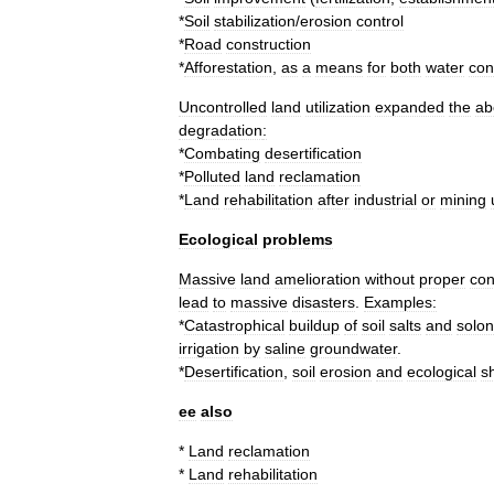
*
Soil
stabilization
/
erosion
control
*
Road
construction
*
Afforestation
,
as
a
means
for
both
water
con
Uncontrolled
land
utilization
expanded
the
ab
degradation
:
*
Combating
desertification
*
Polluted
land
reclamation
*
Land
rehabilitation
after
industrial
or
mining
Ecological
problems
Massive
land
amelioration
without
proper
con
lead
to
massive
disasters
.
Examples:
*
Catastrophical
buildup
of
soil
salts
and
solo
irrigation
by
saline
groundwater
.
*
Desertification
,
soil
erosion
and
ecological
sh
ee
also
*
Land
reclamation
*
Land
rehabilitation