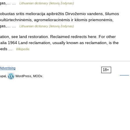
ąlygas,… …
Lithuanian dictionary (lietuvių žodynas)
obuotas sritis melioracija apibrėžtis Dirvožemio vandens, šilumos
 kultūrtechninėmis, agromelioracinėmis ir kitomis priemonėmis,
ąlygas,… …
Lithuanian dictionary (lietuvių žodynas)
tion, see land restoration. Reclaimed redirects here. For other
ralia 1964 Land reclamation, usually known as reclamation, is the
verbeds …
Wikipedia
Advertising
18+
upal,
WordPress, MODx.