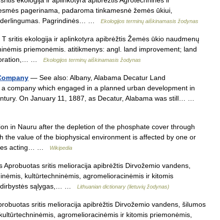
ritis ekologija ir aplinkotyra apibrėžtis Agrotechninės ir
š esmės pagerinama, padaroma tinkamesnė žemės ūkiui,
jų derlingumas. Pagrindinės… …
Ekologijos terminų aiškinamasis žodynas
 sritis ekologija ir aplinkotyra apibrėžtis Žemės ūkio naudmenų
ninėmis priemonėmis. atitikmenys: angl. land improvement; land
lioration,… …
Ekologijos terminų aiškinamasis žodynas
 Company
— See also: Albany, Alabama Decatur Land
a company which engaged in a planned urban development in
 century. On January 11, 1887, as Decatur, Alabama was still… …
n in Nauru after the depletion of the phosphate cover through
 the value of the biophysical environment is affected by one or
sses acting… …
Wikipedia
 Aprobuotas sritis melioracija apibrėžtis Dirvožemio vandens,
inėmis, kultūrtechninėmis, agromelioracinėmis ir kitomis
emdirbystės sąlygas,… …
Lithuanian dictionary (lietuvių žodynas)
robuotas sritis melioracija apibrėžtis Dirvožemio vandens, šilumos
 kultūrtechninėmis, agromelioracinėmis ir kitomis priemonėmis,