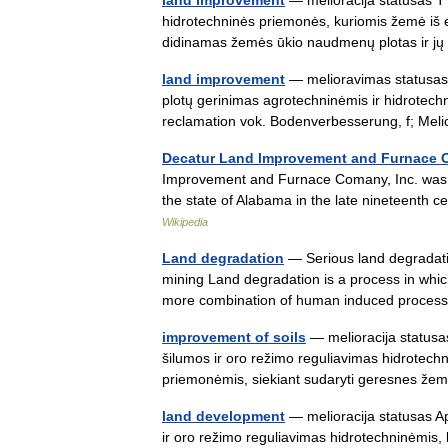
land improvement
— melioracija statusas T s
hidrotechninės priemonės, kuriomis žemė i
didinamas žemės ūkio naudmenų plotas ir 
land improvement
— melioravimas statusas T
plotų gerinimas agrotechninėmis ir hidrotech
reclamation vok. Bodenverbesserung, f; Me
Decatur Land Improvement and Furnace
Improvement and Furnace Comany, Inc. was 
the state of Alabama in the late nineteenth
Wikipedia
Land degradation
— Serious land degradatio
mining Land degradation is a process in which
more combination of human induced proce
improvement of soils
— melioracija statusas
šilumos ir oro režimo reguliavimas hidrotechn
priemonėmis, siekiant sudaryti geresnes ž
land development
— melioracija statusas Ap
ir oro režimo reguliavimas hidrotechninėmis,