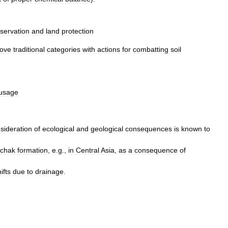
servation
and
land
protection
ove
traditional
categories
with
actions
for
combatting
soil
usage
sideration
of
ecological
and
geological
consequences
is
known
to
nchak
formation
,
e
.
g
.,
in
Central
Asia
,
as
a
consequence
of
ifts
due
to
drainage
.