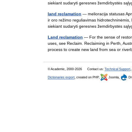
siekiant sudaryti geresnes žemdirbystės s
land reclamation
— melioracija statusas Apr
ir oro režimo reguliavimas hidrotechninėmis,
siekiant sudaryti geresnes žemdirbystės s
Land reclamation
— For the sense of restora
uses, see Reclaim. Reclaiming in Perth, Aust
process to create new land from sea or ri
© Academic, 2000-2026
Contact us:
Technical Support
,
Dictionaries export
, created on PHP,
Joomla,
Dr