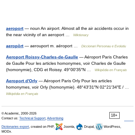
aeroport
— noun An airport. Almost all the air accidents occur in
the near vicinity of an aeroport …
Wiktionary
aeropòrt
— aerouport m. aéroport …
Diccionari Personau e Evolutiu
Aeroport Roissy-Charles-de-Gaulle
— Aéroport Paris Charles
de Gaulle Pour les articles homonymes, voir Charles de Gaulle
(homonymie), CDG et Roissy. 49°00′35″N …
Wikipédia en Français
Aeroport d'Orly
— Aéroport Paris Orly Pour les articles
homonymes, voir Orly (homonymie). 48°43′31″N 02°21′34″E / …
Wikipédia en Français
© Academic, 2000-2026
18+
Contact us:
Technical Support
,
Advertising
Dictionaries export
, created on PHP,
Joomla,
Drupal,
WordPress,
MODx.