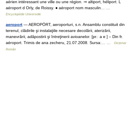
aérien intéressant une ville ou une région. ⇒ altiport, héliport. L
aéroport d Orly, de Roissy. ● aéroport nom masculin… …
Encyclopédie Universelle
aeroport
— AEROPÓRT, aeroporturi, s.n. Ansamblu constituit din
terenul, clădirile şi instalaţiile necesare decolării, aterizării,
manevrării, adăpostirii şi întreţinerii avioanelor. [pr.: a e ] – Din fr.
aéroport. Trimis de ana zecheru, 21.07.2008. Sursa:… …
Dicționar
Român