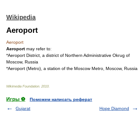
Wikipedia
Aeroport
Aeroport
Aeroport
may refer to:
*
Aeroport District
, a district of
Northern Administrative Okrug
of
Moscow
, Russia
*
Aeroport (Metro)
, a station of the Moscow Metro, Moscow, Russia
Wikimedia Foundation
.
2010
.
Игры ⚽
Поможем написать реферат
Gujarat
Hope Diamond