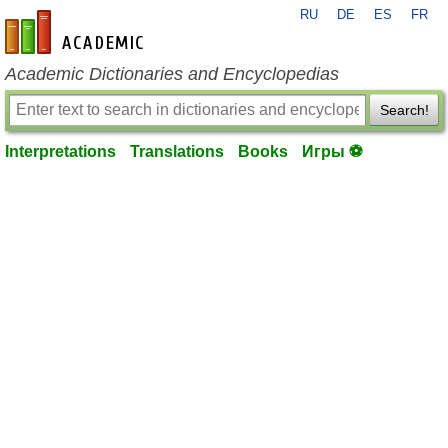
RU
DE
ES
FR
en-academic.com
Academic Dictionaries and Encyclopedias
Search!
Interpretations
Translations
Books
Игры ⚽