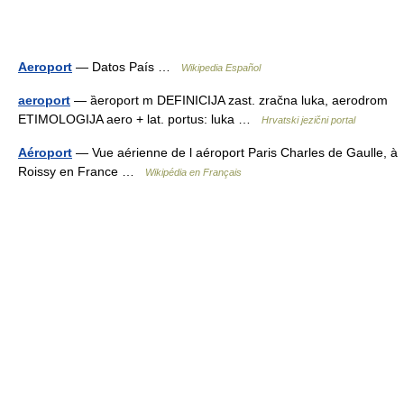
Aeroport
— Datos País …
Wikipedia Español
aeroport
— ȁeroport m DEFINICIJA zast. zračna luka, aerodrom
ETIMOLOGIJA aero + lat. portus: luka …
Hrvatski jezični portal
Aéroport
— Vue aérienne de l aéroport Paris Charles de Gaulle, à
Roissy en France …
Wikipédia en Français