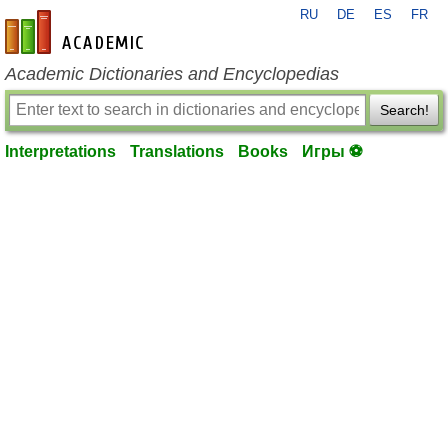
RU
DE
ES
FR
en-academic.com
Academic Dictionaries and Encyclopedias
Search!
Interpretations
Translations
Books
Игры ⚽