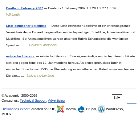
Deaths in February 2007
— Contents 1 February 2007 1.1 28 1.2 27 1.3 26 …
Wikipedia
Liste estnischer Spielfilme
— Diese Liste estnischer Spielfilme ist ein chronologisches
Verzeichnis der in Estland hergestellten estnischsprachigen Spielfilme, Animationsfilme und
Musikfilme. Bei Animationsfilmen werden unter der Rubrik Schauspieler die wichtigsten
Deutsch Wikipedia
Sprecher… …
estnische Literatur.
— estnische Literatur. Eine eigenständige estnische Literatur bildete
sich erst gegen Mitte des 19. Jahrhunderts heraus. Als erstes gedrucktes Buch in
estnischer Sprache war 1535 die Übersetzung eines lutherschen Katechismus erschienen.
Universal-Lexikon
Die alte… …
© Academic, 2000-2026
18+
Contact us:
Technical Support
,
Advertising
Dictionaries export
, created on PHP,
Joomla,
Drupal,
WordPress,
MODx.