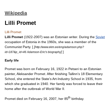
Wikipedia
Lilli Promet
Lilli Promet
Lilli Promet
(1922-2007) was an
Estonia
n writer. During the
Soviet
occupation of Estonia in the 1960s, she was a member of the
Communist Party
. [
[
http://www.ekm.ee/eng/adamson.php?
]
]
id=187&p_id=46 Adamson-Eric's biography
Early life
Promet was born on
February 16
,
1922
in Petseri to an Estonian
painter, Aleksander Promet. After finishing Tallinn's 18 Elementary
School, she entered the State's Art-Industry School in 1935, from
which she graduated in 1940. Her family was forced to leave their
home after the outbreak of
World War II
.
th
Promet died on
February 16
,
2007
, her 85
birthday.