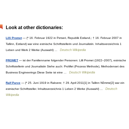
Look at other dictionaries:
Lilli Promet
— (* 16. Februar 1922 in Petseri, Republik Estland,; † 16. Februar 2007 in
Tallinn, Estland) war eine estnische Schriftstellerin und Journalistin. Inhaltsverzeichnis 1
Deutsch Wikipedia
Leben und Werk 2 Werke (Auswahl) …
PROMET
— ist der Familienname folgender Personen: Lilli Promet (1922–2007), estnische
Schriftstellerin und Journalistin Siehe auch: ProMet (Prozess Methode), Methodenset des
Deutsch Wikipedia
Business Engineerings Diese Seite ist eine …
Ralf Parve
— (* 25. Juni 1919 in Rakvere; † 29. April 2011[1] in Tallinn Nõmme[2] war ein
Deutsch
estnischer Schriftsteller. Inhaltsverzeichnis 1 Leben 2 Werke (Auswahl) …
Wikipedia