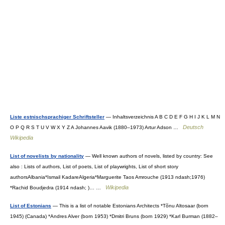
Liste estnischsprachiger Schriftsteller
— Inhaltsverzeichnis A B C D E F G H I J K L M N
Deutsch
O P Q R S T U V W X Y Z A Johannes Aavik (1880–1973) Artur Adson …
Wikipedia
List of novelists by nationality
— Well known authors of novels, listed by country: See
also : Lists of authors, List of poets, List of playwrights, List of short story
authorsAlbania*Ismail KadareAlgeria*Marguerite Taos Amrouche (1913 ndash;1976)
Wikipedia
*Rachid Boudjedra (1914 ndash; )… …
List of Estonians
— This is a list of notable Estonians Architects *Tõnu Altosaar (born
1945) (Canada) *Andres Alver (born 1953) *Dmitri Bruns (born 1929) *Karl Burman (1882–