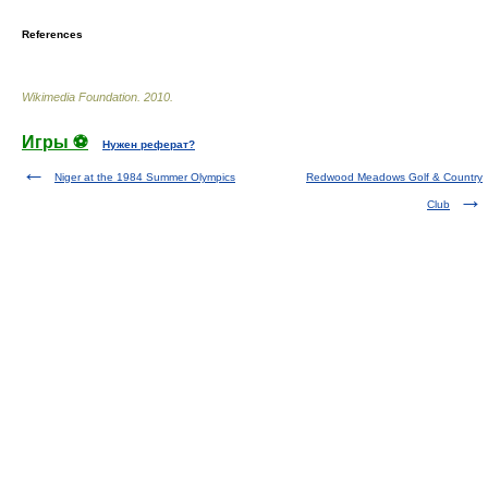
References
Wikimedia Foundation
.
2010
.
Игры ⚽
Нужен реферат?
Niger at the 1984 Summer Olympics
Redwood Meadows Golf & Country
Club