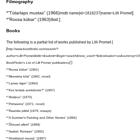
Filmography
*"Tütarlaps mustas" (1966)
]
imdb name|id=1818237|name=Lilli Promet
*"Roosa kübar" (1963)
Ibid.]
Books
The following is a partial list of works published by Lilli Promet [
[
http://www.bookfinder.com/search/?
author=Lilli+Promet&title=&submit=Begin+search&new_used=*&destination=us&currency=
]
]
BookFinder's List of Lilli Promet publications
*"Roosa kübar" (1961)
*"Meesteta küla" (1962, novel)
*"Lamav tiiger" (1964)
*"Kes levitab anekdoote?" (1967)
*"Iibelpuu" (1970)
*"Primavera" (1971, novel)
*"Raamita pildid (1976, essays)
*"A Summer's Painting and Other Stories" (1984)
*"Õhtusel alleel" (1989)
*"Iisabel: Romaan" (1992)
*"Aheldatud muusa" (1997)