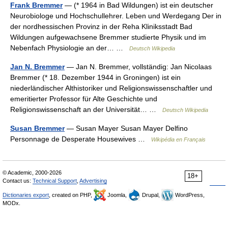
Frank Bremmer
— (* 1964 in Bad Wildungen) ist ein deutscher
Neurobiologe und Hochschullehrer. Leben und Werdegang Der in
der nordhessischen Provinz in der Reha Kliniksstadt Bad
Wildungen aufgewachsene Bremmer studierte Physik und im
Nebenfach Physiologie an der… …
Deutsch Wikipedia
Jan N. Bremmer
— Jan N. Bremmer, vollständig: Jan Nicolaas
Bremmer (* 18. Dezember 1944 in Groningen) ist ein
niederländischer Althistoriker und Religionswissenschaftler und
emeritierter Professor für Alte Geschichte und
Religionswissenschaft an der Universität… …
Deutsch Wikipedia
Susan Bremmer
— Susan Mayer Susan Mayer Delfino
Personnage de Desperate Housewives …
Wikipédia en Français
© Academic, 2000-2026
18+
Contact us:
Technical Support
,
Advertising
Dictionaries export
, created on PHP,
Joomla,
Drupal,
WordPress,
MODx.