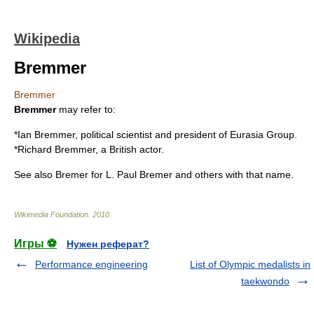
Wikipedia
Bremmer
Bremmer
Bremmer
may refer to:
*
Ian Bremmer
, political scientist and president of Eurasia Group.
*
Richard Bremmer
, a British actor.
See also
Bremer
for
L. Paul Bremer
and others with that name.
Wikimedia Foundation
.
2010
.
Игры ⚽
Нужен реферат?
Performance engineering
List of Olympic medalists in
taekwondo