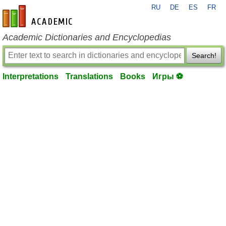
RU
DE
ES
FR
en-academic.com
Academic Dictionaries and Encyclopedias
Search!
Interpretations
Translations
Books
Игры ⚽