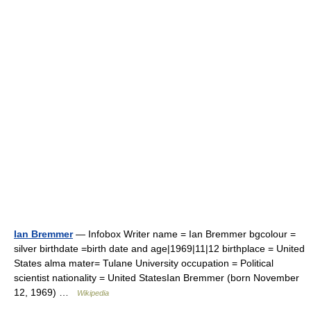
Ian Bremmer
— Infobox Writer name = Ian Bremmer bgcolour =
silver birthdate =birth date and age|1969|11|12 birthplace = United
States alma mater= Tulane University occupation = Political
scientist nationality = United StatesIan Bremmer (born November
12, 1969) …
Wikipedia