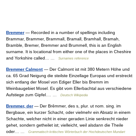
Bremmer
— Recorded in a number of spellings including
Brammar, Brammer, Brammall, Bramall, Bramhall, Bramah,
Bramble, Bremer, Bremmer and Brummell, this is an English
surname. It is locational from either one of the places in Cheshire
and Yorkshire called… …
Surnames reference
Bremmer Calmont
— Der Calmont ist mit 380 Metern Höhe und
ca. 65 Grad Neigung die steilste Einzellage Europas und erstreckt
sich entlang der Mosel von Ediger Eller bis Bremm im
Weinbaugebiet Mosel. Es gibt vom Ellerbachtal aus verschiedene
Aufstiege zum Gipfel.… …
Deutsch Wikipedia
Bremmer, der
— Der Brêmmer, des s, plur. ut nom. sing. im
Bergbaue, ein kurzer Schacht, oder vielmehr ein Absatz in einem
Schachte, welcher nicht in einer geraden Linie senkrecht nieder
gehet, sondern getheilet ist; vielleicht, weil alsdann die Theile
oder… …
Grammatisch-kritisches Wörterbuch der Hochdeutschen Mundart