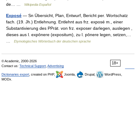
de… …
Wikipedia Español
Exposé
— Sn Übersicht, Plan, Entwurf, Bericht per. Wortschatz
fach. (19. Jh.) Entlehnung. Entlehnt aus frz. exposé m., einer
Substantivierung des PPrät. von frz. exposer darlegen, auslegen ,
dieses aus l. expōnere (expositum), zu l. pōnere legen, setzen,…
…
Etymologisches Wörterbuch der deutschen sprache
© Academic, 2000-2026
18+
Contact us:
Technical Support
,
Advertising
Dictionaries export
, created on PHP,
Joomla,
Drupal,
WordPress,
MODx.