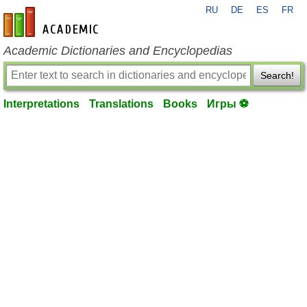
RU
DE
ES
FR
en-academic.com
Academic Dictionaries and Encyclopedias
Search!
Interpretations
Translations
Books
Игры ⚽