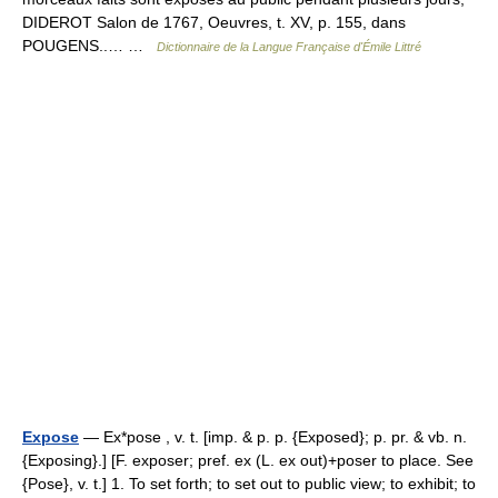
DIDEROT Salon de 1767, Oeuvres, t. XV, p. 155, dans
POUGENS..… …
Dictionnaire de la Langue Française d'Émile Littré
Expose
— Ex*pose , v. t. [imp. & p. p. {Exposed}; p. pr. & vb. n.
{Exposing}.] [F. exposer; pref. ex (L. ex out)+poser to place. See
{Pose}, v. t.] 1. To set forth; to set out to public view; to exhibit; to