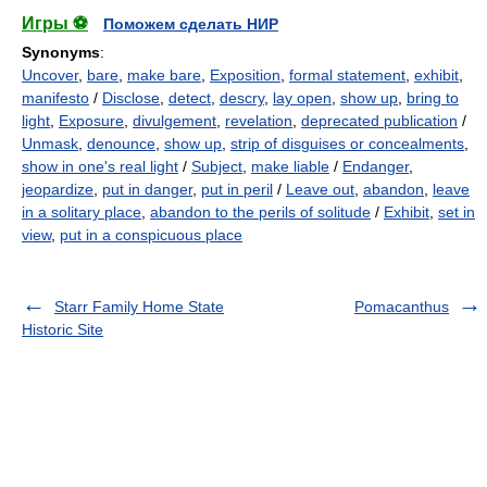
Игры ⚽
Поможем сделать НИР
Synonyms
:
Uncover
,
bare
,
make bare
,
Exposition
,
formal statement
,
exhibit
,
manifesto
/
Disclose
,
detect
,
descry
,
lay open
,
show up
,
bring to
light
,
Exposure
,
divulgement
,
revelation
,
deprecated publication
/
Unmask
,
denounce
,
show up
,
strip of disguises or concealments
,
show in one's real light
/
Subject
,
make liable
/
Endanger
,
jeopardize
,
put in danger
,
put in peril
/
Leave out
,
abandon
,
leave
in a solitary place
,
abandon to the perils of solitude
/
Exhibit
,
set in
view
,
put in a conspicuous place
Starr Family Home State
Pomacanthus
Historic Site