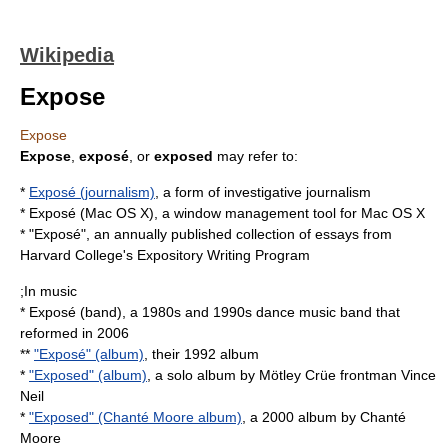
Wikipedia
Expose
Expose
Expose
,
exposé
, or
exposed
may refer to:
*
Exposé (journalism)
, a form of investigative journalism
*
Exposé (Mac OS X)
, a window management tool for Mac OS X
* "Exposé", an annually published collection of essays from
Harvard College
's Expository Writing Program
;In music
*
Exposé (band)
, a 1980s and 1990s dance music band that
reformed in 2006
**
"Exposé" (album)
, their 1992 album
*
"Exposed" (album)
, a solo album by Mötley Crüe frontman Vince
Neil
*
"Exposed" (Chanté Moore album)
, a 2000 album by Chanté
Moore