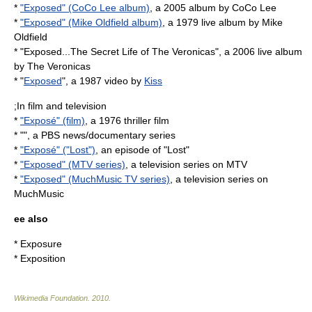
*
"Exposed" (CoCo Lee album)
, a 2005 album by CoCo Lee
*
"Exposed" (Mike Oldfield album)
, a 1979 live album by Mike
Oldfield
* "
Exposed...The Secret Life of The Veronicas
", a 2006 live album
by The Veronicas
* "
Exposed
", a 1987 video by
Kiss
;In film and television
*
"Exposé" (film)
, a 1976 thriller film
* "", a PBS news/documentary series
*
"Exposé" ("Lost")
, an episode of "Lost"
*
"Exposed" (MTV series)
, a television series on MTV
*
"Exposed" (MuchMusic TV series)
, a television series on
MuchMusic
ee also
*
Exposure
*
Exposition
Wikimedia Foundation
.
2010
.