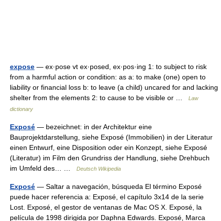
expose
— ex·pose vt ex·posed, ex·pos·ing 1: to subject to risk
from a harmful action or condition: as a: to make (one) open to
liability or financial loss b: to leave (a child) uncared for and lacking
shelter from the elements 2: to cause to be visible or …
Law
dictionary
Exposé
— bezeichnet: in der Architektur eine
Bauprojektdarstellung, siehe Exposé (Immobilien) in der Literatur
einen Entwurf, eine Disposition oder ein Konzept, siehe Exposé
(Literatur) im Film den Grundriss der Handlung, siehe Drehbuch
im Umfeld des… …
Deutsch Wikipedia
Exposé
— Saltar a navegación, búsqueda El término Exposé
puede hacer referencia a: Exposé, el capítulo 3x14 de la serie
Lost. Exposé, el gestor de ventanas de Mac OS X. Exposé, la
película de 1998 dirigida por Daphna Edwards. Exposé, Marca