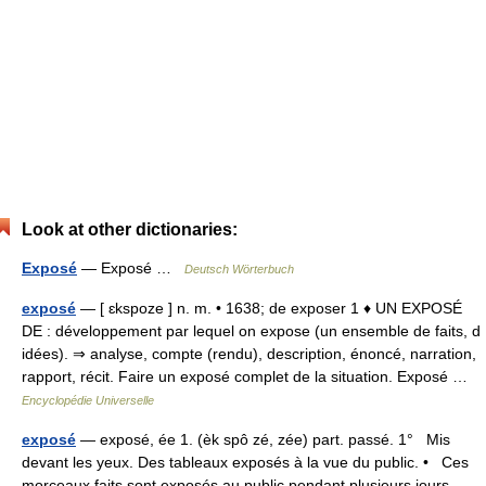
Look at other dictionaries:
Exposé
— Exposé …
Deutsch Wörterbuch
exposé
— [ ɛkspoze ] n. m. • 1638; de exposer 1 ♦ UN EXPOSÉ
DE : développement par lequel on expose (un ensemble de faits, d
idées). ⇒ analyse, compte (rendu), description, énoncé, narration,
rapport, récit. Faire un exposé complet de la situation. Exposé …
Encyclopédie Universelle
exposé
— exposé, ée 1. (èk spô zé, zée) part. passé. 1° Mis
devant les yeux. Des tableaux exposés à la vue du public. • Ces
morceaux faits sont exposés au public pendant plusieurs jours,