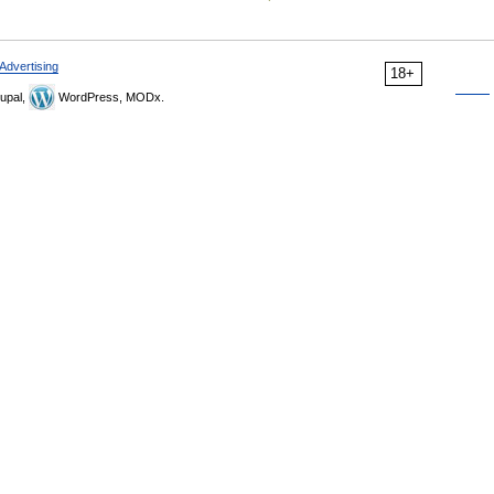
Advertising
18+
upal,
WordPress, MODx.