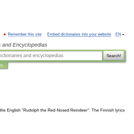
Remember this site
Embed dictionaries into your website
EN
s and Encyclopedias
Search!
ns
the
English
"
Rudolph
the
Red
-
Nosed
Reindeer
".
The
Finnish
lyrics