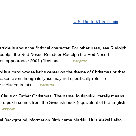
U.S. Route 51 in Illinois
rticle is about the fictional character. For other uses, see Rudolph
Rudolph the Red Nosed Reindeer Rudolph the Red Nosed
 Last appearance 2001 (films and… …
Wikipedia
 is a carol whose lyrics center on the theme of Christmas or that
on even though its lyrics may not specifically refer to
re included in this …
Wikipedia
 Claus or Father Christmas. The name Joulupukki literally means
ord pukki comes from the Swedish bock (equivalent of the English
…
Wikipedia
ival Background information Birth name Markku Uula Aleksi Laiho …