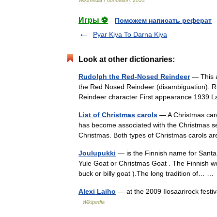
Wikimedia
Foundation
.
2010
.
Игры ⚽
Поможем написать реферат
Pyar Kiya To Darna Kiya
Look at other dictionaries:
Rudolph the Red-Nosed Reindeer
— This a
the Red Nosed Reindeer (disambiguation). 
Reindeer character First appearance 1939
List of Christmas carols
— A Christmas carol
has become associated with the Christmas seas
Christmas. Both types of Christmas carols a
Joulupukki
— is the Finnish name for Santa
Yule Goat or Christmas Goat . The Finnish w
buck or billy goat ).The long tradition of… 
Alexi Laiho
— at the 2009 Ilosaarirock fest
Wikipedia