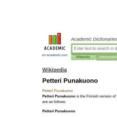
Academic Dictionarie
en-academic.com
Wikipedia
Interpretatio
Wikipedia
Petteri Punakuono
Petteri
Punakuono
Petteri
Punakuono
is
the
Finnish
version
of
are
as
follows:
Petteri
Punakuono