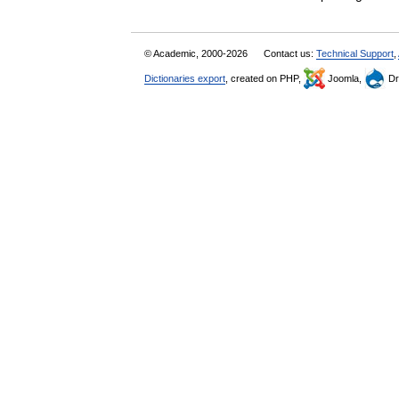
© Academic, 2000-2026
Contact us:
Technical Support
,
Dictionaries export
, created on PHP,
Joomla,
Dr