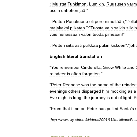
:
"
Muistat
Tuhkimon
,
Lumikin
,
Ruususen
varm
usein
unhohon
jää
."
:
"
Petteri
Punakuono
oli
poro
nimeltään
,"
:
"
ollu
majakaksi
pilkaten
."
:
"
Tuosta
vain
saikin
silloin
vois
nenässään
valon
tuoda
pimeään
!"
:
"
Petteri
siitä
asti
pulkkaa
pukin
kiskoen
"
:
"
joh
English
literal
translation
"
You
remember
Cinderella
,
Snow
White
and
reindeer
is
often
forgotten
."
"
Peter
Rednose
was
the
name
of
the
reindee
evenings
others
disparged
him
mocking
as
a
Eve
night
is
long
,
the
journey
is
out
of
light
.
P
"
From
that
time
on
Peter
has
pulled
Santa
'
s
[
http:
//
www
.
sky
-
video
.
fi
/
videot
/
2001
/
11
/
keskikoot
/
Pett