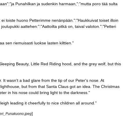
aan
"
:
"
ja
Punahilkan
ja
sudenkin
harmaan
,"
:
"
mutta
poro
tää
sulta
t
ei
loiste
huono
Petterimme
nenänpään
."
:
"
Haukkuivat
toiset
illoin
joulupukki
aattehen:
"
:
"
Aattoilta
pitkä
on
,
taival
valoton
."
:
"
Petteri
taa
sen
riemuisasti
luokse
lasten
kilttien
."
Sleeping
Beauty
,
Little
Red
Riding
hood
,
and
the
grey
wolf
,
but
this
r
.
It
wasn
'
t
a
bad
glare
from
the
tip
of
our
Peter
'
s
nose
.
At
lighthouse
,
but
from
that
Santa
Claus
got
an
idea
.
The
Christmas
eter
in
his
nose
could
bring
light
to
the
darkness
."
sleigh
leading
it
cheerfully
to
nice
children
all
around
."
]
eri
_
Punakuono
.
jpeg