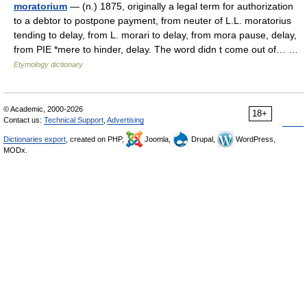
moratorium
— (n.) 1875, originally a legal term for authorization
to a debtor to postpone payment, from neuter of L.L. moratorius
tending to delay, from L. morari to delay, from mora pause, delay,
from PIE *mere to hinder, delay. The word didn t come out of… …
Etymology dictionary
© Academic, 2000-2026
18+
Contact us:
Technical Support
,
Advertising
Dictionaries export
, created on PHP,
Joomla,
Drupal,
WordPress,
MODx.