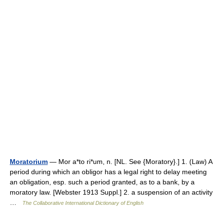
Moratorium
— Mor a*to ri*um, n. [NL. See {Moratory}.] 1. (Law) A
period during which an obligor has a legal right to delay meeting
an obligation, esp. such a period granted, as to a bank, by a
moratory law. [Webster 1913 Suppl.] 2. a suspension of an activity
…
The Collaborative International Dictionary of English