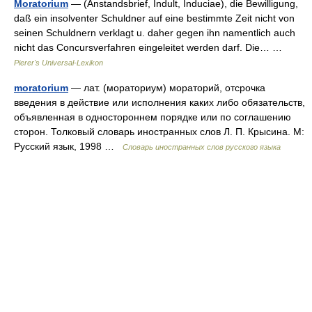
Moratorium
— (Anstandsbrief, Indult, Induciae), die Bewilligung,
daß ein insolventer Schuldner auf eine bestimmte Zeit nicht von
seinen Schuldnern verklagt u. daher gegen ihn namentlich auch
nicht das Concursverfahren eingeleitet werden darf. Die… …
Pierer's Universal-Lexikon
moratorium
— лат. (мораториум) мораторий, отсрочка
введения в действие или исполнения каких либо обязательств,
объявленная в одностороннем порядке или по соглашению
сторон. Толковый словарь иностранных слов Л. П. Крысина. М:
Русский язык, 1998 …
Словарь иностранных слов русского языка