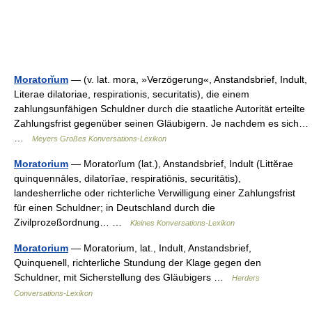
Moratorĭum
— (v. lat. mora, »Verzögerung«, Anstandsbrief, Indult,
Literae dilatoriae, respirationis, securitatis), die einem
zahlungsunfähigen Schuldner durch die staatliche Autorität erteilte
Zahlungsfrist gegenüber seinen Gläubigern. Je nachdem es sich…
…
Meyers Großes Konversations-Lexikon
Moratorium
— Moratorĭum (lat.), Anstandsbrief, Indult (Littĕrae
quinquennāles, dilatorĭae, respiratiōnis, securitātis),
landesherrliche oder richterliche Verwilligung einer Zahlungsfrist
für einen Schuldner; in Deutschland durch die
Zivilprozeßordnung… …
Kleines Konversations-Lexikon
Moratorium
— Moratorium, lat., Indult, Anstandsbrief,
Quinquenell, richterliche Stundung der Klage gegen den
Schuldner, mit Sicherstellung des Gläubigers …
Herders
Conversations-Lexikon