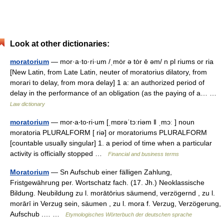
Look at other dictionaries:
moratorium
— mor·a·to·ri·um /ˌmȯr ə tȯr ē əm/ n pl riums or ria
[New Latin, from Late Latin, neuter of moratorius dilatory, from
morari to delay, from mora delay] 1 a: an authorized period of
delay in the performance of an obligation (as the paying of a… …
Law dictionary
moratorium
— mor‧a‧to‧ri‧um [ˌmɒrəˈtɔːriəm ǁ ˌmɔː ] noun
moratoria PLURALFORM [ riə] or moratoriums PLURALFORM
[countable usually singular] 1. a period of time when a particular
activity is officially stopped …
Financial and business terms
Moratorium
— Sn Aufschub einer fälligen Zahlung,
Fristgewährung per. Wortschatz fach. (17. Jh.) Neoklassische
Bildung. Neubildung zu l. morātōrius säumend, verzögernd , zu l.
morārī in Verzug sein, säumen , zu l. mora f. Verzug, Verzögerung,
Aufschub .… …
Etymologisches Wörterbuch der deutschen sprache