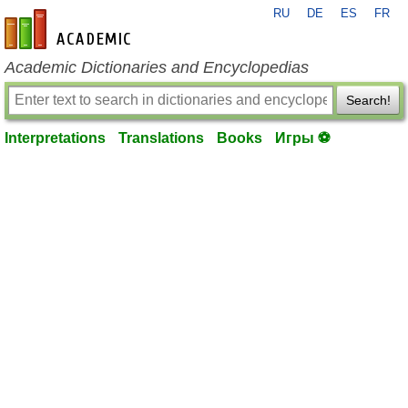
RU
DE
ES
FR
en-academic.com
Academic Dictionaries and Encyclopedias
Search!
Interpretations
Translations
Books
Игры ⚽