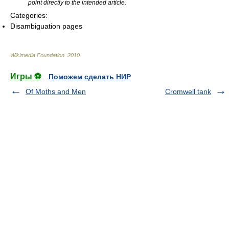
point directly to the intended article.
Categories:
Disambiguation pages
Wikimedia Foundation
.
2010
.
Игры ⚽
Поможем сделать НИР
Of Moths and Men
Cromwell tank