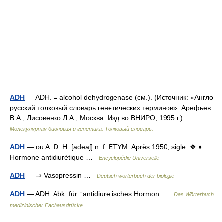
ADH
— ADH. = alcohol dehydrogenase (см.). (Источник: «Англо
русский толковый словарь генетических терминов». Арефьев
В.А., Лисовенко Л.А., Москва: Изд во ВНИРО, 1995 г.) …
Молекулярная биология и генетика. Толковый словарь.
ADH
— ou A. D. H. [adeaʃ] n. f. ÉTYM. Après 1950; sigle. ❖ ♦
Hormone antidiurétique …
Encyclopédie Universelle
ADH
— ⇒ Vasopressin …
Deutsch wörterbuch der biologie
ADH
— ADH: Abk. für ↑antidiuretisches Hormon …
Das Wörterbuch
medizinischer Fachausdrücke