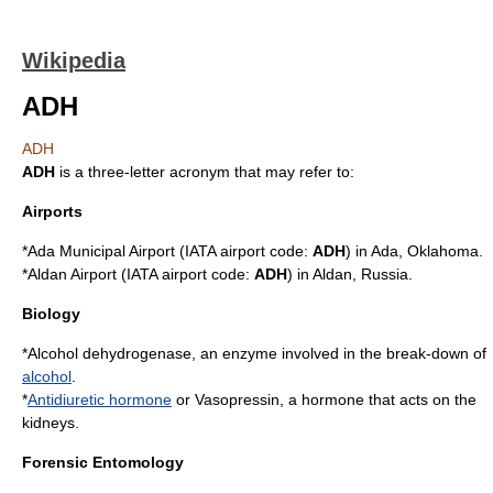
Wikipedia
ADH
ADH
ADH
is a
three-letter acronym
that may refer to:
Airports
*
Ada Municipal Airport
(
IATA airport code
:
ADH
) in
Ada, Oklahoma
.
*
Aldan Airport
(
IATA airport code
:
ADH
) in
Aldan, Russia
.
Biology
*
Alcohol dehydrogenase
, an
enzyme
involved in the break-down of
alcohol
.
*
Antidiuretic hormone
or Vasopressin, a
hormone
that acts on the
kidney
s.
Forensic Entomology