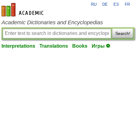
RU
DE
ES
FR
en-academic.com
Academic Dictionaries and Encyclopedias
Search!
Interpretations
Translations
Books
Игры ⚽