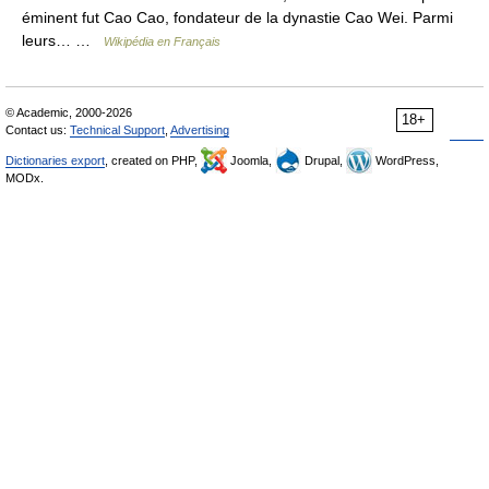
éminent fut Cao Cao, fondateur de la dynastie Cao Wei. Parmi
leurs… …
Wikipédia en Français
© Academic, 2000-2026
18+
Contact us:
Technical Support
,
Advertising
Dictionaries export
, created on PHP,
Joomla,
Drupal,
WordPress,
MODx.