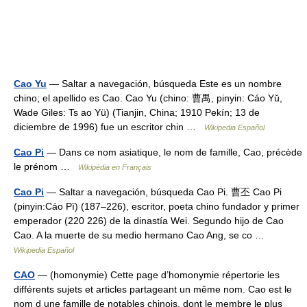
Cao Yu
— Saltar a navegación, búsqueda Este es un nombre
chino; el apellido es Cao. Cao Yu (chino: 曹禺, pinyin: Cáo Yǔ,
Wade Giles: Ts ao Yü) (Tianjin, China; 1910 Pekín; 13 de
diciembre de 1996) fue un escritor chin …
Wikipedia Español
Cao Pi
— Dans ce nom asiatique, le nom de famille, Cao, précède
le prénom …
Wikipédia en Français
Cao Pi
— Saltar a navegación, búsqueda Cao Pi. 曹丕 Cao Pi
(pinyin:Cáo Pī) (187–226), escritor, poeta chino fundador y primer
emperador (220 226) de la dinastía Wei. Segundo hijo de Cao
Cao. A la muerte de su medio hermano Cao Ang, se co …
Wikipedia Español
CAO
— (homonymie) Cette page d’homonymie répertorie les
différents sujets et articles partageant un même nom. Cao est le
nom d une famille de notables chinois, dont le membre le plus