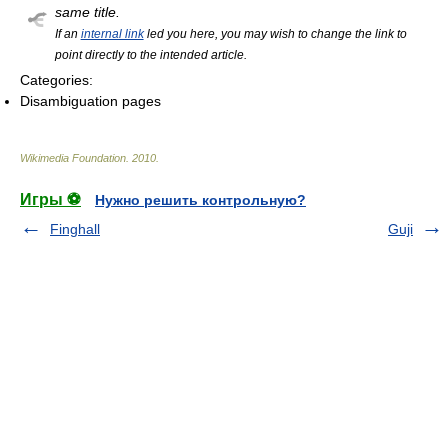
same title.
If an
internal link
led you here, you may wish to change the link to
point directly to the intended article.
Categories:
Disambiguation pages
Wikimedia Foundation
.
2010
.
Игры ⚽
Нужно решить контрольную?
Finghall
Guji