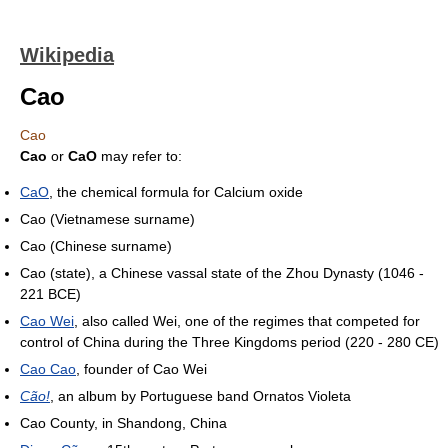
Wikipedia
Cao
Cao
Cao
or
CaO
may refer to:
CaO
, the chemical formula for Calcium oxide
Cao (Vietnamese surname)
Cao (Chinese surname)
Cao (state), a Chinese vassal state of the Zhou Dynasty (1046 -
221 BCE)
Cao Wei
, also called Wei, one of the regimes that competed for
control of China during the Three Kingdoms period (220 - 280 CE)
Cao Cao
, founder of Cao Wei
Cão!
, an album by Portuguese band Ornatos Violeta
Cao County, in Shandong, China