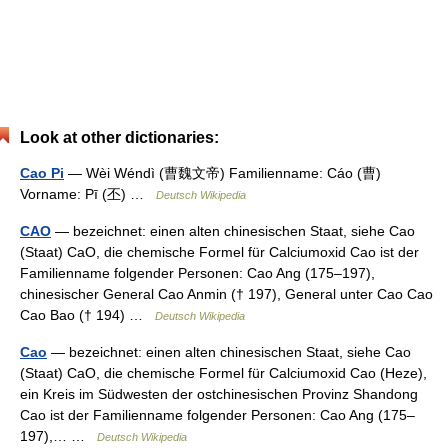
Look at other dictionaries:
Cao Pi
— Wèi Wéndì (曹魏文帝) Familienname: Cáo (曹)
Vorname: Pī (丕) …
Deutsch Wikipedia
CAO
— bezeichnet: einen alten chinesischen Staat, siehe Cao
(Staat) CaO, die chemische Formel für Calciumoxid Cao ist der
Familienname folgender Personen: Cao Ang (175–197),
chinesischer General Cao Anmin († 197), General unter Cao Cao
Cao Bao († 194) …
Deutsch Wikipedia
Cao
— bezeichnet: einen alten chinesischen Staat, siehe Cao
(Staat) CaO, die chemische Formel für Calciumoxid Cao (Heze),
ein Kreis im Südwesten der ostchinesischen Provinz Shandong
Cao ist der Familienname folgender Personen: Cao Ang (175–
197),… …
Deutsch Wikipedia