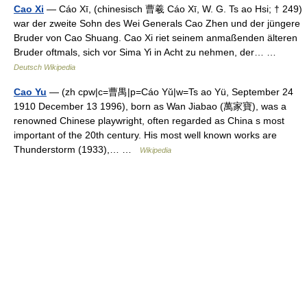
Cao Xi
— Cáo Xī, (chinesisch 曹羲 Cáo Xī, W. G. Ts ao Hsi; † 249)
war der zweite Sohn des Wei Generals Cao Zhen und der jüngere
Bruder von Cao Shuang. Cao Xi riet seinem anmaßenden älteren
Bruder oftmals, sich vor Sima Yi in Acht zu nehmen, der… …
Deutsch Wikipedia
Cao Yu
— (zh cpw|c=曹禺|p=Cáo Yǔ|w=Ts ao Yü, September 24
1910 December 13 1996), born as Wan Jiabao (萬家寶), was a
renowned Chinese playwright, often regarded as China s most
important of the 20th century. His most well known works are
Thunderstorm (1933),… …
Wikipedia