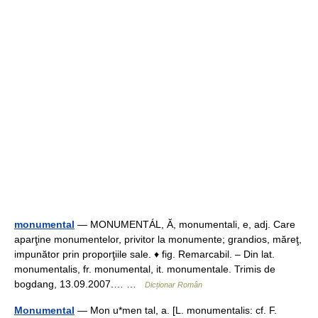
monumental
— MONUMENTÁL, Ă, monumentali, e, adj. Care
aparţine monumentelor, privitor la monumente; grandios, măreţ,
impunător prin proporţiile sale. ♦ fig. Remarcabil. – Din lat.
monumentalis, fr. monumental, it. monumentale. Trimis de
bogdang, 13.09.2007.… …
Dicționar Român
Monumental
— Mon u*men tal, a. [L. monumentalis: cf. F.