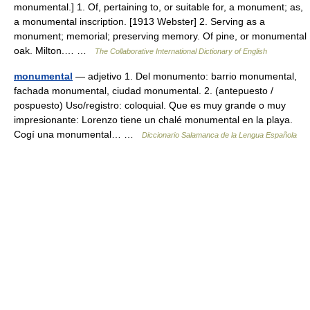
monumental.] 1. Of, pertaining to, or suitable for, a monument; as,
a monumental inscription. [1913 Webster] 2. Serving as a
monument; memorial; preserving memory. Of pine, or monumental
oak. Milton.… …
The Collaborative International Dictionary of English
monumental
— adjetivo 1. Del monumento: barrio monumental,
fachada monumental, ciudad monumental. 2. (antepuesto /
pospuesto) Uso/registro: coloquial. Que es muy grande o muy
impresionante: Lorenzo tiene un chalé monumental en la playa.
Cogí una monumental… …
Diccionario Salamanca de la Lengua Española