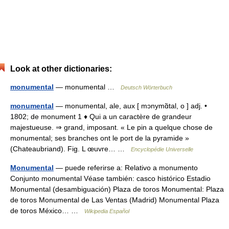
Look at other dictionaries:
monumental
— monumental …
Deutsch Wörterbuch
monumental
— monumental, ale, aux [ mɔnymɑ̃tal, o ] adj. •
1802; de monument 1 ♦ Qui a un caractère de grandeur
majestueuse. ⇒ grand, imposant. « Le pin a quelque chose de
monumental; ses branches ont le port de la pyramide »
(Chateaubriand). Fig. L œuvre… …
Encyclopédie Universelle
Monumental
— puede referirse a: Relativo a monumento
Conjunto monumental Véase también: casco histórico Estadio
Monumental (desambiguación) Plaza de toros Monumental: Plaza
de toros Monumental de Las Ventas (Madrid) Monumental Plaza
de toros México… …
Wikipedia Español