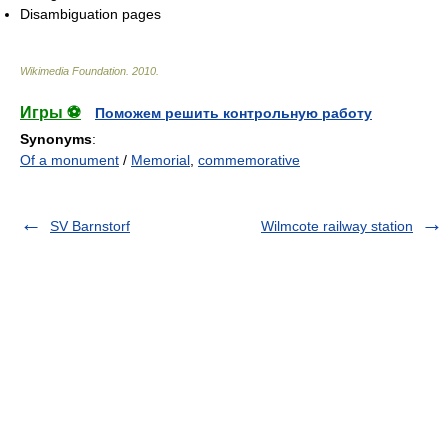
Disambiguation pages
Wikimedia Foundation
.
2010
.
Игры ⚽
Поможем решить контрольную работу
Synonyms
:
Of a monument
/
Memorial
,
commemorative
SV Barnstorf
Wilmcote railway station