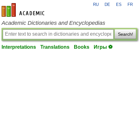
RU
DE
ES
FR
en-academic.com
Academic Dictionaries and Encyclopedias
Search!
Interpretations
Translations
Books
Игры ⚽