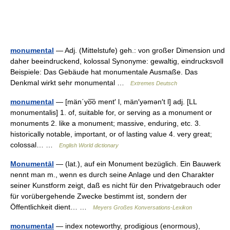
monumental
— Adj. (Mittelstufe) geh.: von großer Dimension und
daher beeindruckend, kolossal Synonyme: gewaltig, eindrucksvoll
Beispiele: Das Gebäude hat monumentale Ausmaße. Das
Denkmal wirkt sehr monumental …
Extremes Deutsch
monumental
— [män΄yo͞o ment′ l, män′yəmən′t l] adj. [LL
monumentalis] 1. of, suitable for, or serving as a monument or
monuments 2. like a monument; massive, enduring, etc. 3.
historically notable, important, or of lasting value 4. very great;
colossal… …
English World dictionary
Monumentāl
— (lat.), auf ein Monument bezüglich. Ein Bauwerk
nennt man m., wenn es durch seine Anlage und den Charakter
seiner Kunstform zeigt, daß es nicht für den Privatgebrauch oder
für vorübergehende Zwecke bestimmt ist, sondern der
Öffentlichkeit dient… …
Meyers Großes Konversations-Lexikon
monumental
— index noteworthy, prodigious (enormous),