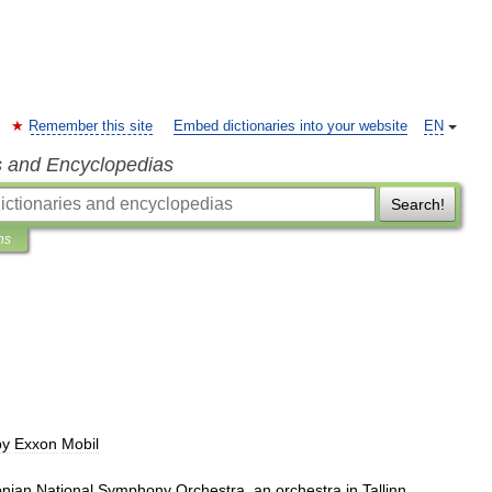
Remember this site
Embed dictionaries into your website
EN
s and Encyclopedias
Search!
ns
by
Exxon
Mobil
onian
National
Symphony
Orchestra
,
an
orchestra
in
Tallinn
,