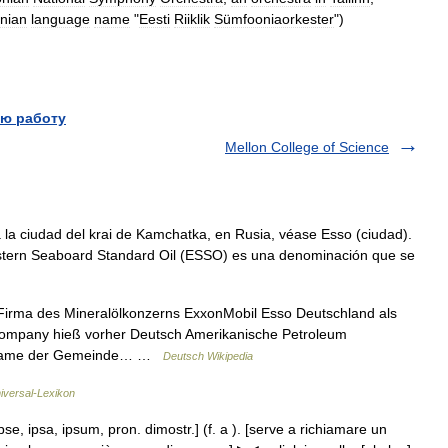
nian
language
name
"
Eesti
Riiklik
Sümfooniaorkester
")
ю работу
Mellon College of Science
la ciudad del krai de Kamchatka, en Rusia, véase Esso (ciudad).
stern Seaboard Standard Oil (ESSO) es una denominación que se
Firma des Mineralölkonzerns ExxonMobil Esso Deutschland als
Company hieß vorher Deutsch Amerikanische Petroleum
he Name der Gemeinde… …
Deutsch Wikipedia
niversal-Lexikon
pse, ipsa, ipsum, pron. dimostr.] (f. a ). [serve a richiamare un