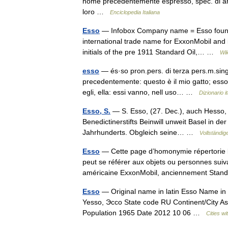
nome precedentemente espresso, spec. di anima
loro …
Enciclopedia Italiana
Esso
— Infobox Company name = Esso foundat
international trade name for ExxonMobil and it
initials of the pre 1911 Standard Oil,… …
Wik
esso
— és·so pron.pers. di terza pers.m.sin
precedentemente: questo è il mio gatto; esso si
egli, ella: essi vanno, nell uso… …
Dizionario i
Esso, S.
— S. Esso, (27. Dec.), auch Hesso, 
Benedictinerstifts Beinwill unweit Basel in d
Jahrhunderts. Obgleich seine… …
Vollständig
Esso
— Cette page d’homonymie répertorie le
peut se référer aux objets ou personnes suiv
américaine ExxonMobil, anciennement Sta
Esso
— Original name in latin Esso Name in
Yesso, Эссо State code RU Continent/City As
Population 1965 Date 2012 10 06 …
Cities w