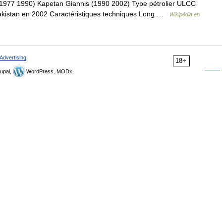
(1977 1990) Kapetan Giannis (1990 2002) Type pétrolier ULCC
Pakistan en 2002 Caractéristiques techniques Long …
Wikipédia en
Advertising
18+
upal,
WordPress, MODx.