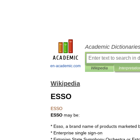
Academic Dictionarie
en-academic.com
Wikipedia
Interpretatio
Wikipedia
ESSO
ESSO
ESSO
may
be:
*
Esso
,
a
brand
name
of
products
marketed
*
Enterprise
single
sign
-
on
*
Estonian
State
Symphony
Orchestra
or
Est