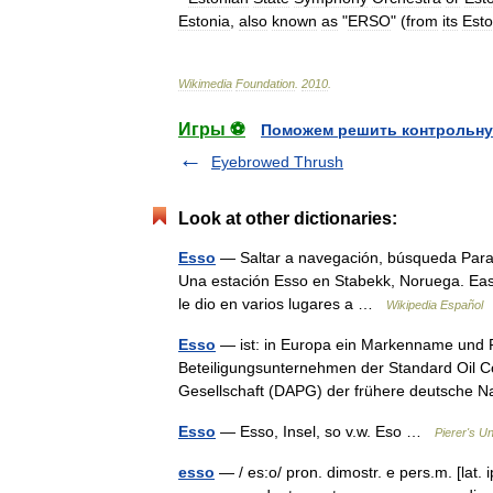
Estonia
,
also
known
as
"
ERSO
" (
from
its
Esto
Wikimedia
Foundation
.
2010
.
Игры ⚽
Поможем решить контрольну
Eyebrowed Thrush
Look at other dictionaries:
Esso
— Saltar a navegación, búsqueda Para 
Una estación Esso en Stabekk, Noruega. Ea
le dio en varios lugares a …
Wikipedia Español
Esso
— ist: in Europa ein Markenname und 
Beteiligungsunternehmen der Standard Oil 
Gesellschaft (DAPG) der frühere deutsc
Esso
— Esso, Insel, so v.w. Eso …
Pierer's U
esso
— / es:o/ pron. dimostr. e pers.m. [lat. i