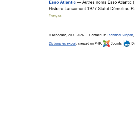
Esso Atlantic
— Autres noms Esso Atlantic 
Histoire Lancement 1977 Statut Démoli au 
Français
© Academic, 2000-2026
Contact us:
Technical Support
,
Dictionaries export
, created on PHP,
Joomla,
Dr