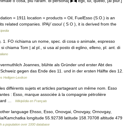
le o cosa, più raram. di persona] ▶◀ egli, lui, quello, [al plur.]
ion = 1911 location = products = Oil, FuelEsso (S.O.) is an
s related companies. IPA|/ˈɛsoʊ/ ( S O ), it is derived from the
ipedia
g. 1. FO richiama un nome, spec. di cosa o animale, espresso
 chiama Tom | al pl., si usa al posto di eglino, elleno, pl. ant. di
taliano
vermuthlich Joannes, blühte als Gründer und erster Abt des
er Schweiz gegen das Ende des 11. und in der ersten Hälfte des 12.
es Heiligen-Lexikon
s différents sujets et articles partageant un même nom. Esso
antes : Esso, marque associée à la compagnie pétrolière
ndard …
Wikipédia en Français
 other language Ehsso, Esso, Onovgai, Onovgay, Ornovgay,
ia/Kamchatka longitude 55.92738 latitude 158.70708 altitude 479
ith a population over 1000 database