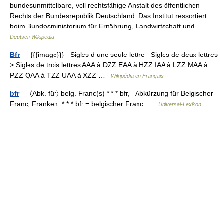
bundesunmittelbare, voll rechtsfähige Anstalt des öffentlichen
Rechts der Bundesrepublik Deutschland. Das Institut ressortiert
beim Bundesministerium für Ernährung, Landwirtschaft und… …
Deutsch Wikipedia
Bfr
— {{{image}}} Sigles d une seule lettre Sigles de deux lettres
> Sigles de trois lettres AAA à DZZ EAA à HZZ IAA à LZZ MAA à
PZZ QAA à TZZ UAA à XZZ …
Wikipédia en Français
bfr
— 〈Abk. für〉 belg. Franc(s) * * * bfr, Abkürzung für Belgischer
Franc, Franken. * * * bfr = belgischer Franc …
Universal-Lexikon