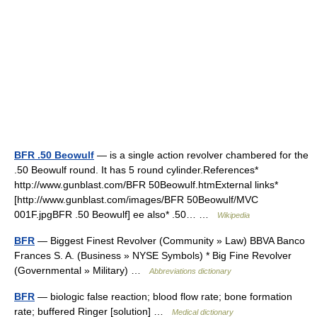
BFR .50 Beowulf
— is a single action revolver chambered for the
.50 Beowulf round. It has 5 round cylinder.References*
http://www.gunblast.com/BFR 50Beowulf.htmExternal links*
[http://www.gunblast.com/images/BFR 50Beowulf/MVC
001F.jpgBFR .50 Beowulf] ee also* .50… …
Wikipedia
BFR
— Biggest Finest Revolver (Community » Law) BBVA Banco
Frances S. A. (Business » NYSE Symbols) * Big Fine Revolver
(Governmental » Military) …
Abbreviations dictionary
BFR
— biologic false reaction; blood flow rate; bone formation
rate; buffered Ringer [solution] …
Medical dictionary