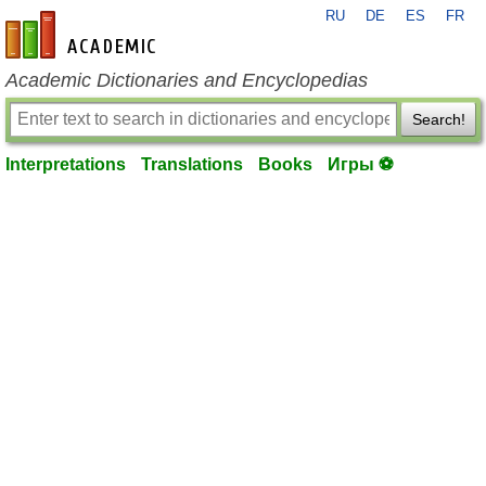
RU
DE
ES
FR
en-academic.com
Academic Dictionaries and Encyclopedias
Search!
Interpretations
Translations
Books
Игры ⚽