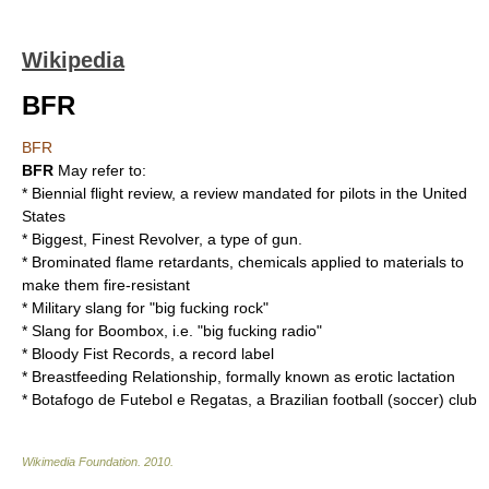
Wikipedia
BFR
BFR
BFR
May refer to:
*
Biennial flight review
, a review mandated for pilots in the United
States
*
Biggest, Finest Revolver
, a type of gun.
*
Brominated flame retardant
s, chemicals applied to materials to
make them fire-resistant
*
Military slang
for "big fucking rock"
* Slang for
Boombox
, i.e. "big fucking radio"
*
Bloody Fist Records
, a record label
* Breastfeeding Relationship, formally known as
erotic lactation
*
Botafogo de Futebol e Regatas
, a Brazilian football (soccer) club
Wikimedia Foundation
.
2010
.