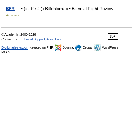
BFR
— • (dt. für 2.)) Bitfehlerrate • Biennial Flight Review …
Acronyms
© Academic, 2000-2026
18+
Contact us:
Technical Support
,
Advertising
Dictionaries export
, created on PHP,
Joomla,
Drupal,
WordPress,
MODx.