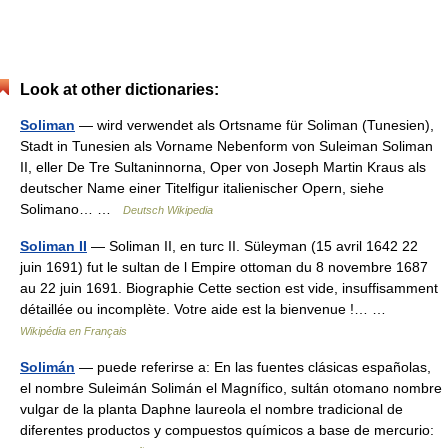
Look at other dictionaries:
Soliman
— wird verwendet als Ortsname für Soliman (Tunesien),
Stadt in Tunesien als Vorname Nebenform von Suleiman Soliman
II, eller De Tre Sultaninnorna, Oper von Joseph Martin Kraus als
deutscher Name einer Titelfigur italienischer Opern, siehe
Solimano… …
Deutsch Wikipedia
Soliman II
— Soliman II, en turc II. Süleyman (15 avril 1642 22
juin 1691) fut le sultan de l Empire ottoman du 8 novembre 1687
au 22 juin 1691. Biographie Cette section est vide, insuffisamment
détaillée ou incomplète. Votre aide est la bienvenue !… …
Wikipédia en Français
Solimán
— puede referirse a: En las fuentes clásicas españolas,
el nombre Suleimán Solimán el Magnífico, sultán otomano nombre
vulgar de la planta Daphne laureola el nombre tradicional de
diferentes productos y compuestos químicos a base de mercurio: