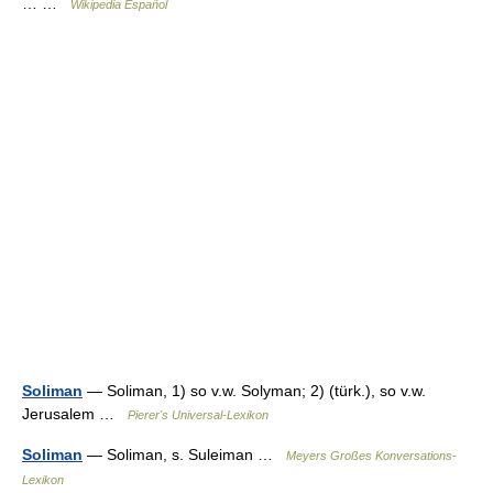
… …
Wikipedia Español
Soliman
— Soliman, 1) so v.w. Solyman; 2) (türk.), so v.w.
Jerusalem …
Pierer's Universal-Lexikon
Soliman
— Soliman, s. Suleiman …
Meyers Großes Konversations-
Lexikon