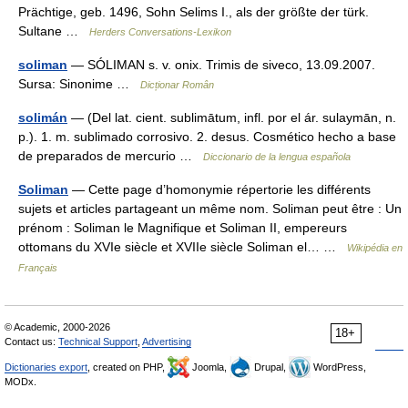
Prächtige, geb. 1496, Sohn Selims I., als der größte der türk.
Sultane …
Herders Conversations-Lexikon
soliman
— SÓLIMAN s. v. onix. Trimis de siveco, 13.09.2007.
Sursa: Sinonime …
Dicționar Român
solimán
— (Del lat. cient. sublimātum, infl. por el ár. sulaymān, n.
p.). 1. m. sublimado corrosivo. 2. desus. Cosmético hecho a base
de preparados de mercurio …
Diccionario de la lengua española
Soliman
— Cette page d’homonymie répertorie les différents
sujets et articles partageant un même nom. Soliman peut être : Un
prénom : Soliman le Magnifique et Soliman II, empereurs
ottomans du XVIe siècle et XVIIe siècle Soliman el… …
Wikipédia en
Français
© Academic, 2000-2026
18+
Contact us:
Technical Support
,
Advertising
Dictionaries export
, created on PHP,
Joomla,
Drupal,
WordPress,
MODx.