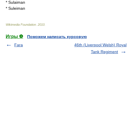
*
Sulaiman
*
Suleiman
Wikimedia Foundation
.
2010
.
Игры ⚽
Поможем написать курсовую
Fara
46th (Liverpool Welsh) Royal
Tank Regiment