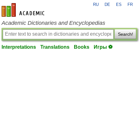
RU
DE
ES
FR
en-academic.com
Academic Dictionaries and Encyclopedias
Search!
Interpretations
Translations
Books
Игры ⚽