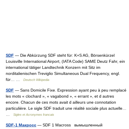
SDF
— Die Abkürzung SDF steht für: K+S AG, Börsenkürzel
Louisville International Airport, (IATA Code) SAME Deutz Fahr, ein
international tätiger Landtechnik Konzern mit Sitz im
norditalienischen Treviglio Simultaneous Dual Frequency, engl.
für… …
Deutsch Wikipedia
SDF
— Sans Domicile Fixe. Expression ayant peu à peu remplacé
les mots « clochard », « vagabond », « errant », et d autres
encore. Chacun de ces mots avait d ailleurs une connotation
particulière. Le sigle SDF traduit une réalité sociale plus actuelle…
…
Sigles et Acronymes francais
SDF-1 Макросс
— SDF 1 Macross вымышленный