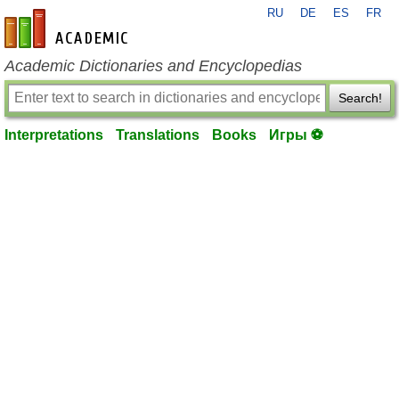
RU
DE
ES
FR
en-academic.com
Academic Dictionaries and Encyclopedias
Search!
Interpretations
Translations
Books
Игры ⚽