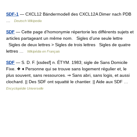
SDF-1
— CXCL12 Bändermodell des CXCL12A Dimer nach PDB
…
Deutsch Wikipedia
SDF
— Cette page d’homonymie répertorie les différents sujets et
articles partageant un même nom. Sigles d’une seule lettre
Sigles de deux lettres > Sigles de trois lettres Sigles de quatre
lettres …
Wikipédia en Français
SDF
— S. D. F. [ɛsdeɛf] n. ÉTYM. 1983; sigle de Sans Domicile
Fixe. ❖ ♦ Personne qui se trouve sans logement régulier et, le
plus souvent, sans ressources. ⇒ Sans abri, sans logis, et aussi
clochard. || Des SDF ont squatté le chantier. || Aide aux SDF …
Encyclopédie Universelle