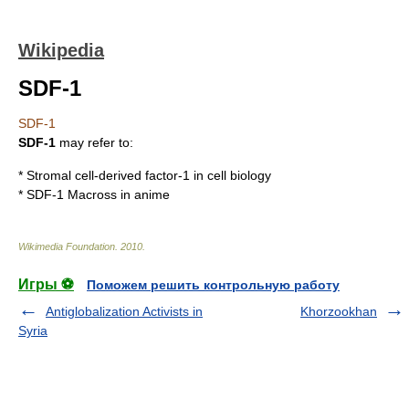
Wikipedia
SDF-1
SDF-1
SDF-1
may refer to:
*
Stromal cell-derived factor-1
in cell biology
*
SDF-1 Macross
in anime
Wikimedia Foundation
.
2010
.
Игры ⚽
Поможем решить контрольную работу
Antiglobalization Activists in
Khorzookhan
Syria