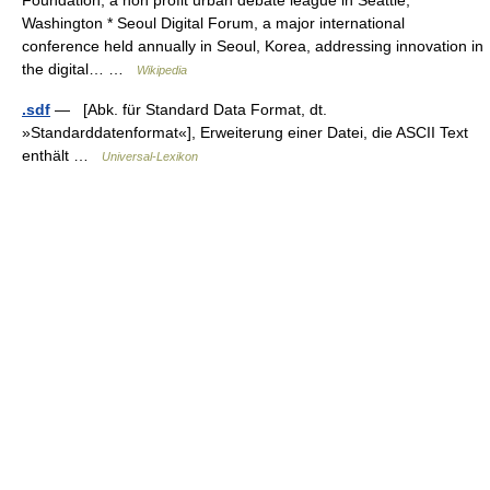
Foundation, a non profit urban debate league in Seattle,
Washington * Seoul Digital Forum, a major international
conference held annually in Seoul, Korea, addressing innovation in
the digital… …
Wikipedia
.sdf
— [Abk. für Standard Data Format, dt.
»Standarddatenformat«], Erweiterung einer Datei, die ASCII Text
enthält …
Universal-Lexikon