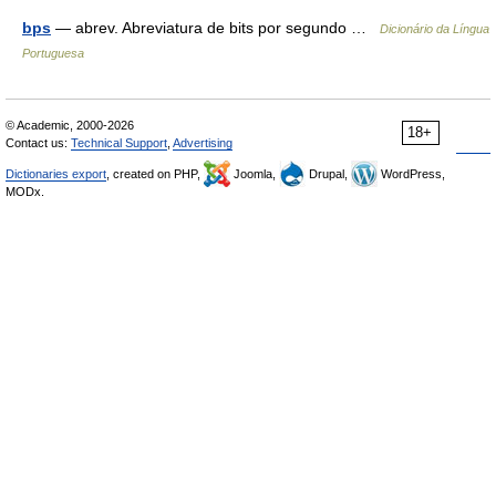
bps
— abrev. Abreviatura de bits por segundo …
Dicionário da Língua
Portuguesa
© Academic, 2000-2026
18+
Contact us:
Technical Support
,
Advertising
Dictionaries export
, created on PHP,
Joomla,
Drupal,
WordPress,
MODx.