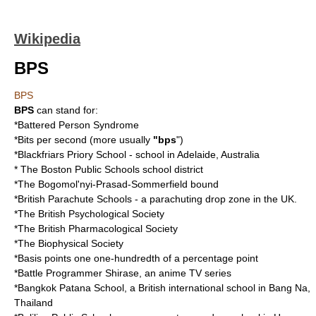
Wikipedia
BPS
BPS
BPS
can stand for:
*
Battered Person Syndrome
*
Bits per second
(more usually
"bps
")
*
Blackfriars Priory School
- school in Adelaide, Australia
* The
Boston Public Schools
school district
*The
Bogomol'nyi-Prasad-Sommerfield bound
*
British Parachute Schools
- a parachuting drop zone in the UK.
*The
British Psychological Society
*The
British Pharmacological Society
*The
Biophysical Society
*
Basis point
s one one-hundredth of a percentage point
*
Battle Programmer Shirase
, an anime TV series
*
Bangkok Patana School
, a British international school in Bang Na,
Thailand