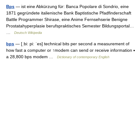
Bps
— ist eine Abkürzung für: Banca Popolare di Sondrio, eine
1871 gegründete italienische Bank Baptistische Pfadfinderschaft
Battle Programmer Shirase, eine Anime Fernsehserie Benigne
Prostatahyperplasie berufspraktisches Semester Bildungsportal…
…
Deutsch Wikipedia
bps
— [ˌbi: pi: ˈes] technical bits per second a measurement of
how fast a computer or ↑modem can send or receive information ▪
a 28,800 bps modem …
Dictionary of contemporary English