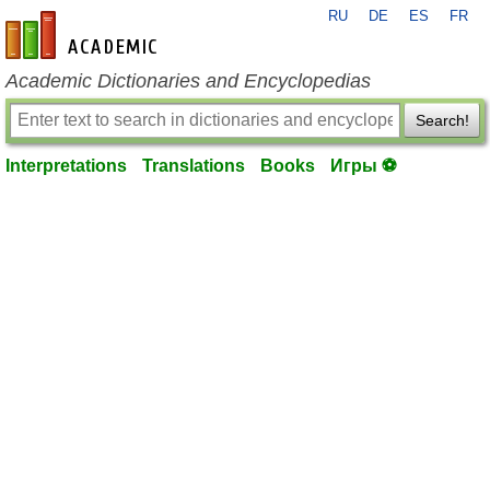
RU
DE
ES
FR
en-academic.com
Academic Dictionaries and Encyclopedias
Search!
Interpretations
Translations
Books
Игры ⚽