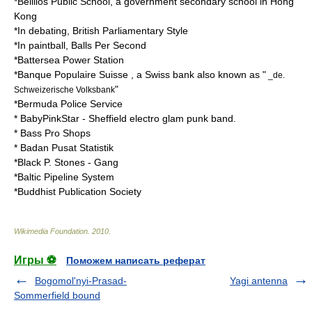
*
Belilios Public School
, a government
secondary school
in Hong
Kong
*In debating,
British Parliamentary Style
*In paintball,
Balls Per Second
*
Battersea Power Station
*
Banque Populaire Suisse
, a Swiss bank also known as "
_de.
"
Schweizerische Volksbank
*
Bermuda Police Service
*
BabyPinkStar
- Sheffield electro glam punk band.
*
Bass Pro Shops
*
Badan Pusat Statistik
*
Black P. Stones
- Gang
*
Baltic Pipeline System
*
Buddhist Publication Society
Wikimedia Foundation
.
2010
.
Игры ⚽
Поможем написать реферат
Bogomol'nyi-Prasad-
Yagi antenna
Sommerfield bound