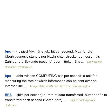
bps
— 〈[bipiɛ̣s] Abk. für engl.〉 bit per second, Maß für die
Übertragungsleistung einer Nachrichtenstrecke, gemessen als
Zahl der pro Sekunde (second) übermittelten Bits …
Lexikalische
Deutsches Wörterbuch
bps
— abbreviation COMPUTING bits per second: a unit for
measuring the rate at which information can be sent over an
Internet line …
Usage of the words and phrases in modern English
BPS
— (bits per second) n. rate of data transferred, number of bits
transferred each second (Computers) …
English contemporary
dictionary