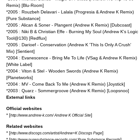
Remix) [Blu-Room]
*2005 : Rouzbeh Delavari - Lalala (Progresia & Andrew K Remix)
[Pure Substance]
*2005 : Alican & Soner - Plangent (Andrew K Remix) [Dubcoast]
*2005 : Niki B & Christian Effe - Burning My Soul (Andrew K's Logic
Tool@130) [Redflux]
*2005 : Darioef - Conservation (Andrew K 'This Is Only A Crush'
Mix) [Sentient]
*2004 : Evanescence - Bring Me To Life (VSag & Andrew K Remix)
[White Label]
*2004 : Viton & Stel - Wooden Swords (Andrew K Remix)
[Planetworks]
*2004 : MV - Come Back To Me (Andrew K Remix) [Joystick]
*2003 : Quarz - Sommergroove (Andrew K Remix) [Loopsnoo]
External links
Official websites
* [
]
http://www.andrew-k.com/ Andrew K Official Site
Related websites
* [
]
http://www.discogs.com/artist/Andrew+K Discogs Page
* [
]
http://www.puresubstance-records.com/ Pure Substance Records