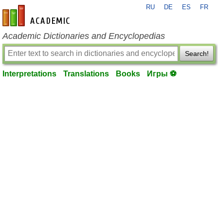
RU
DE
ES
FR
en-academic.com
Academic Dictionaries and Encyclopedias
Search!
Interpretations
Translations
Books
Игры ⚽