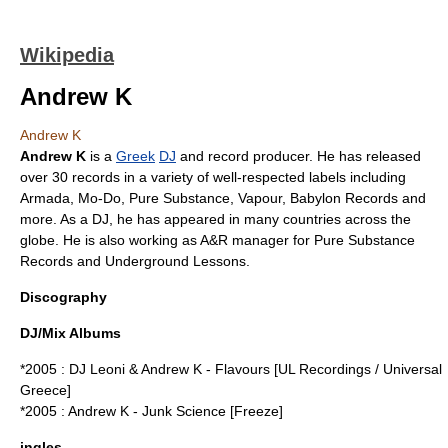
Wikipedia
Andrew K
Andrew K
Andrew K
is a
Greek
DJ
and
record producer
. He has released
over 30 records in a variety of well-respected labels including
Armada, Mo-Do, Pure Substance, Vapour,
Babylon Records
and
more. As a DJ, he has appeared in many countries across the
globe. He is also working as A&R manager for
Pure Substance
Records
and Underground Lessons.
Discography
DJ/Mix Albums
*2005 : DJ Leoni & Andrew K - Flavours [UL Recordings / Universal
Greece]
*2005 : Andrew K - Junk Science [Freeze]
ingles