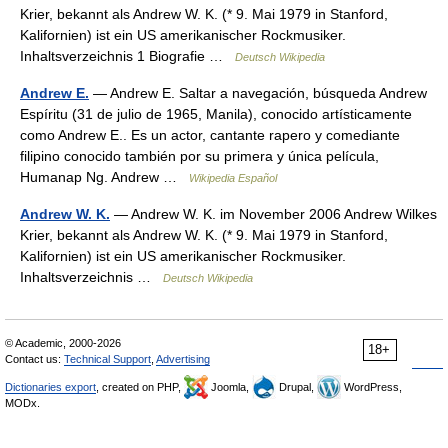
Krier, bekannt als Andrew W. K. (* 9. Mai 1979 in Stanford,
Kalifornien) ist ein US amerikanischer Rockmusiker.
Inhaltsverzeichnis 1 Biografie …
Deutsch Wikipedia
Andrew E.
— Andrew E. Saltar a navegación, búsqueda Andrew
Espíritu (31 de julio de 1965, Manila), conocido artísticamente
como Andrew E.. Es un actor, cantante rapero y comediante
filipino conocido también por su primera y única película,
Humanap Ng. Andrew …
Wikipedia Español
Andrew W. K.
— Andrew W. K. im November 2006 Andrew Wilkes
Krier, bekannt als Andrew W. K. (* 9. Mai 1979 in Stanford,
Kalifornien) ist ein US amerikanischer Rockmusiker.
Inhaltsverzeichnis …
Deutsch Wikipedia
© Academic, 2000-2026
18+
Contact us:
Technical Support
,
Advertising
Dictionaries export
, created on PHP,
Joomla,
Drupal,
WordPress,
MODx.