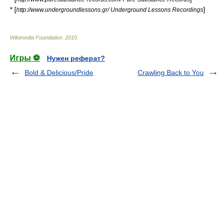
* [
]
http://www.undergroundlessons.gr/ Underground Lessons Recordings
Wikimedia Foundation
.
2010
.
Игры ⚽
Нужен реферат?
Bold & Delicious/Pride
Crawling Back to You