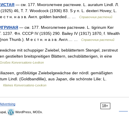
ТИСТАЯ
— см. 177. Многолетнее растение. L. auratum Lindl. Л.
1925) 46, T. 7. Woodcock (1936) 83. S y n. L. dexteri Hovey; L.
 М е с т н. н а з в. Англ. golden banded… …
Справочник растений
ТИГРИНАЯ
— см. 177. Многолетнее растение. L. tigrinum Ker
. 1237. Фл. СССР IV (1935) 290. Bailey IV (1917) 1870, f. Wealth
. (non Thunb.). М е с т н. н а з в. Англ.… …
Справочник растений
ewächse mit schuppiger Zwiebel, beblättertem Stengel, zerstreut
n gestielten breitspreitigen Blättern, sechsblätterigen, in eine
Großes Konversations-Lexikon
 Liliazeen, großblütige Zwiebelgewächse der nördl. gemäßigten
um Lindl. (Goldbandlilie), aus Japan, die schönste Lilie: L.
 …
Kleines Konversations-Lexikon
Advertising
18+
upal,
WordPress, MODx.