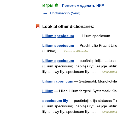
Игры ⚽
Поможем сделать НИР
Portonaccio (Veio)
Look at other dictionaries:
Lilium speciosum
— Lilium speciosum 
Lilium speciosum
— Pracht Lilie Pracht Lili
(Liliidae) …
Deutsch Wikipedia
Lilium speciosum
— puošnioji lelija statusa
(Lilium speciosum), paplitęs rytų Azijoje. ati
lily; showy lily; speciosum lily;… …
Lithuanian d
Lilium japonicum
— Systematik Monokotyled
Lilium
— Lilien Lilium fargesii Systematik Kl
speciosum lily
— puošnioji lelija statusas T 
(Lilium speciosum), paplitęs rytų Azijoje. ati
lily; showy lily; speciosum lily;… …
Lithuanian d