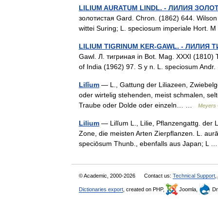
LILIUM AURATUM LINDL. - ЛИЛИЯ ЗОЛО
золотистая Gard. Chron. (1862) 644. Wilson (
wittei Suring; L. speciosum imperiale Hort.
LILIUM TIGRINUM KER-GAWL. - ЛИЛИЯ 
Gawl. Л. тигриная in Bot. Mag. XXXI (1810) Т
of India (1962) 97. S у n. L. speciosum Andr
Lilĭum
— L., Gattung der Liliazeen, Zwiebelg
oder wirtelig stehenden, meist schmalen, selte
Traube oder Dolde oder einzeln… …
Meyers 
Lilium
— Lilĭum L., Lilie, Pflanzengattg. der
Zone, die meisten Arten Zierpflanzen. L. aurāt
speciōsum Thunb., ebenfalls aus Japan; L
© Academic, 2000-2026
Contact us:
Technical Support
,
Dictionaries export
, created on PHP,
Joomla,
Dr