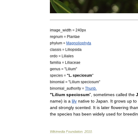
image
_
width
=
240px
regnum
=
Plantae
phylum
=
Magnoliophyta
classis
=
Liliopsida
ordo
=
Liliales
familia
=
Liliaceae
genus
= "
Lilium
"
species
=
"
L
.
speciosum
"
binomial
= "
Lilium
speciosum
"
binomial
_
authority
=
Thunb
.
"
Lilium
speciosum
",
sometimes
called
the
name
)
is
a
lily
native
to
Japan
.
It
grows
up
to
and
strongly
scented
.
It
is
later
flowering
tha
the
species
has
been
widely
used
for
breedi
Wikimedia
Foundation
.
2010
.