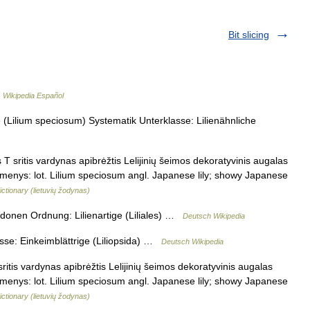
Bit slicing
…
Wikipedia Español
e (Lilium speciosum) Systematik Unterklasse: Lilienähnliche
s T sritis vardynas apibrėžtis Lelijinių šeimos dekoratyvinis augalas
tikmenys: lot. Lilium speciosum angl. Japanese lily; showy Japanese
ictionary (lietuvių žodynas)
onen Ordnung: Lilienartige (Liliales) …
Deutsch Wikipedia
asse: Einkeimblättrige (Liliopsida) …
Deutsch Wikipedia
sritis vardynas apibrėžtis Lelijinių šeimos dekoratyvinis augalas
tikmenys: lot. Lilium speciosum angl. Japanese lily; showy Japanese
ictionary (lietuvių žodynas)