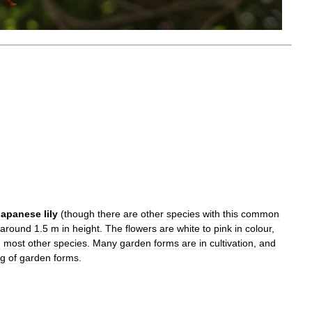
Japanese
lily
(
though
there
are
other
species
with
this
common
around
1
.
5
m
in
height
.
The
flowers
are
white
to
pink
in
colour
,
n
most
other
species
.
Many
garden
forms
are
in
cultivation
,
and
ng
of
garden
forms
.