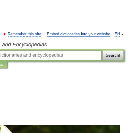
Remember this site
Embed dictionaries into your website
EN
s and Encyclopedias
Search!
ns