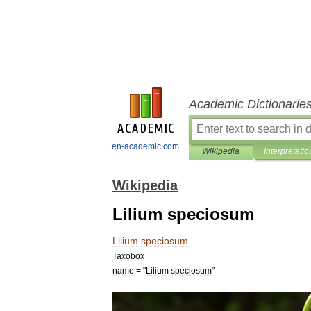
Academic Dictionarie
en-academic.com
Wikipedia
Interpretatio
Wikipedia
Lilium speciosum
Lilium
speciosum
Taxobox
name
= "
Lilium
speciosum
"