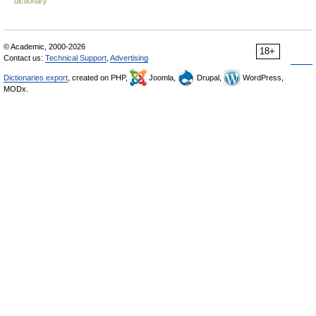
dictionary
© Academic, 2000-2026
18+
Contact us:
Technical Support
,
Advertising
Dictionaries export
, created on PHP,
Joomla,
Drupal,
WordPress,
MODx.