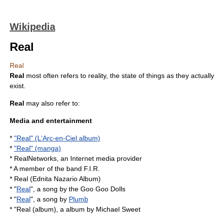
Wikipedia
Real
Real
Real
most often refers to
reality
, the state of things as they actually
exist.
Real
may also refer to:
Media and entertainment
*
"Real" (L'Arc-en-Ciel album)
*
"Real" (manga)
*
RealNetworks
, an Internet media provider
* A member of the band
F.I.R.
*
Real (Ednita Nazario Album)
* "
Real
", a song by the
Goo Goo Dolls
* "
Real
", a song by
Plumb
* "
Real (album)
, a album by
Michael Sweet