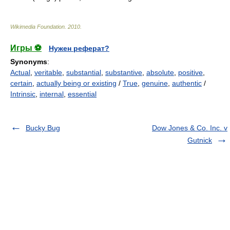
Wikimedia Foundation
.
2010
.
Игры ⚽
Нужен реферат?
Synonyms
:
Actual
,
veritable
,
substantial
,
substantive
,
absolute
,
positive
,
certain
,
actually being or existing
/
True
,
genuine
,
authentic
/
Intrinsic
,
internal
,
essential
Bucky Bug
Dow Jones & Co. Inc. v
Gutnick