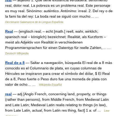
real
— adjetivo 1. Que tiene existencia verdadera: sentimiento
real, dolor real. La pobreza es un problema real. Este personaje
es muy real. Sinónimo: auténtico. Antónimo: irreal. 2. Del rey o de
la fami lia del rey: La boda real se siguió con mucho… …
Diccionario Salamanca de la Lengua Española
Real
— (englisch real; – echt [math.] reell, wahr, wirklich;
spanisch real – königlich) bezeichnet: Realität, als Kurzform –
meist als Adjektiv von Realität in verschiedenen
Programmiersprachen für einen Datentyp für reelle Zahlen,… …
Deutsch Wikipedia
Real de a 8
— Saltar a navegación, búsqueda El real de a 8 más
conocido es el Columnario de plata, en cuyas columnas de
Hércules se inspiraron para crear el símbolo del dólar, $ El Real
de a 8, Peso fuerte o Peso duro fue una moneda de plata con
valor de ocho… …
Wikipedia Español
real
— adj [Anglo French, concerning land, property, or things
(rather than persons), from Middle French, from Medieval Latin
and Late Latin; Medieval Latin realis relating to things (in law),
from Late Latin, actual, from Latin res thing, fact] 1 a: of …
Law