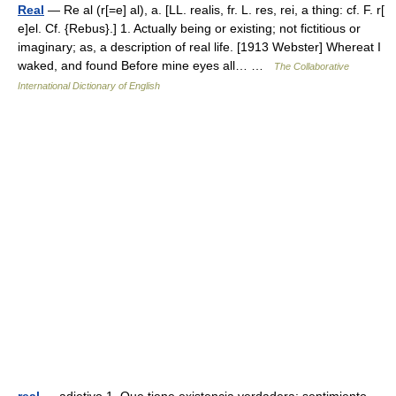
Real
— Re al (r[=e] al), a. [LL. realis, fr. L. res, rei, a thing: cf. F. r[
e]el. Cf. {Rebus}.] 1. Actually being or existing; not fictitious or
imaginary; as, a description of real life. [1913 Webster] Whereat I
waked, and found Before mine eyes all… …
The Collaborative
International Dictionary of English