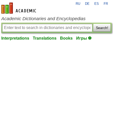
RU
DE
ES
FR
en-academic.com
Academic Dictionaries and Encyclopedias
Search!
Interpretations
Translations
Books
Игры ⚽