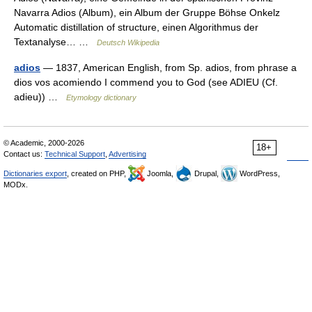
Navarra Adios (Album), ein Album der Gruppe Böhse Onkelz
Automatic distillation of structure, einen Algorithmus der
Textanalyse… …
Deutsch Wikipedia
adios
— 1837, American English, from Sp. adios, from phrase a
dios vos acomiendo I commend you to God (see ADIEU (Cf.
adieu)) …
Etymology dictionary
© Academic, 2000-2026
18+
Contact us:
Technical Support
,
Advertising
Dictionaries export
, created on PHP,
Joomla,
Drupal,
WordPress,
MODx.