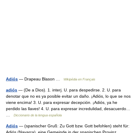
Adiós
— Drapeau Blason …
Wikipédia en Français
adiós
— (De a Dios). 1. interj. U. para despedirse. 2. U. para
denotar que no es ya posible evitar un daño. ¡Adiós, lo que se nos
viene encima! 3. U. para expresar decepción. ¡Adiós, ya he
perdido las llaves! 4. U. para expresar incredulidad, desacuerdo…
…
Diccionario de la lengua española
Adiós
— (spanischer Gruß: Zu Gott bzw. Gott befohlen) steht für:
Adiós (Navarra), eine Gemeinde in der spanischen Provinz