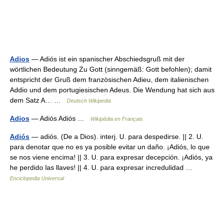
Adios
— Adiós ist ein spanischer Abschiedsgruß mit der
wörtlichen Bedeutung Zu Gott (sinngemäß: Gott befohlen); damit
entspricht der Gruß dem französischen Adieu, dem italienischen
Addio und dem portugiesischen Adeus. Die Wendung hat sich aus
dem Satz A… …
Deutsch Wikipedia
Adios
— Adiós Adiós …
Wikipédia en Français
Adiós
— adiós. (De a Dios). interj. U. para despedirse. || 2. U.
para denotar que no es ya posible evitar un daño. ¡Adiós, lo que
se nos viene encima! || 3. U. para expresar decepción. ¡Adiós, ya
he perdido las llaves! || 4. U. para expresar incredulidad …
Enciclopedia Universal