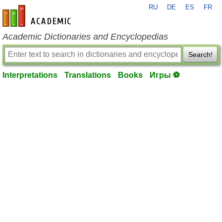
RU
DE
ES
FR
en-academic.com
Academic Dictionaries and Encyclopedias
Search!
Interpretations
Translations
Books
Игры ⚽