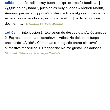
adiós
— adiós, adiós muy buenas expr. expresión fatalista. ❙
«¿Que no hay nada?, pues adiós muy buenas.» Andreu Martín,
Amores que matan, ¿y qué? 2. decir adiós a algo expr. perder la
esperanza de recobrarlo, renunciar a algo. ❙ «He tenido que
decirle… …
Diccionario del Argot "El Sohez"
¡adiós!
— interjección 1. Expresión de despedida: ¡Adiós amigos!
2. Expresa sorpresa o extrañeza: ¡Adiós! He dejado el fuego
encendido. ¡Adiós! ¿Cómo has conseguido entrar sin llave?
sustantivo masculino 1. Despedida: No me gustan los adioses …
Diccionario Salamanca de la Lengua Española