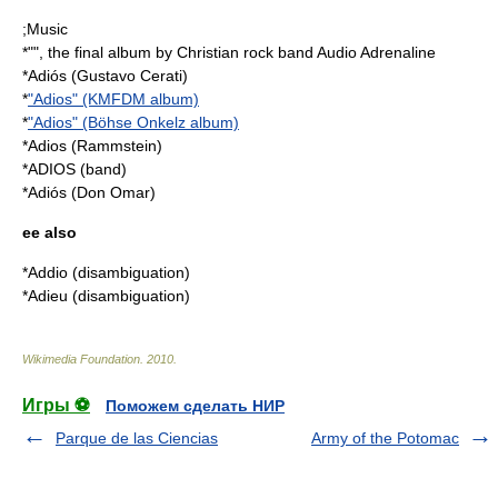
;Music
*"", the final album by Christian rock band Audio Adrenaline
*
Adiós (Gustavo Cerati)
*
"Adios" (KMFDM album)
*
"Adios" (Böhse Onkelz album)
*
Adios (Rammstein)
*
ADIOS (band)
*
Adiós (Don Omar)
ee also
*
Addio
(disambiguation)
*
Adieu
(disambiguation)
Wikimedia Foundation
.
2010
.
Игры ⚽
Поможем сделать НИР
Parque de las Ciencias
Army of the Potomac