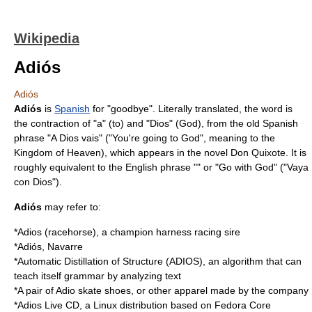
Wikipedia
Adiós
Adiós
Adiós
is
Spanish
for "goodbye". Literally translated, the word is
the contraction of "a" (to) and "Dios" (God), from the old Spanish
phrase "A Dios vais" ("You're going to God", meaning to the
Kingdom of Heaven), which appears in the novel
Don Quixote
. It is
roughly equivalent to the English phrase "" or "Go with God" ("Vaya
con Dios").
Adiós
may refer to:
*
Adios (racehorse)
, a champion harness racing sire
*
Adiós, Navarre
*
Automatic Distillation of Structure
(ADIOS), an algorithm that can
teach itself grammar by analyzing text
*A pair of
Adio
skate shoes, or other apparel made by the company
*
Adios Live CD
, a Linux distribution based on Fedora Core