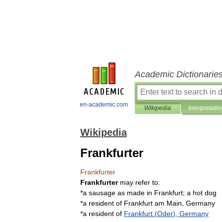
Academic Dictionarie
en-academic.com
Wikipedia
Interpretatio
Wikipedia
Frankfurter
Frankfurter
Frankfurter
may
refer
to:
*
a
sausage
as
made
in
Frankfurt
;
a
hot
dog
*
a
resident
of
Frankfurt
am
Main
,
Germany
*
a
resident
of
Frankfurt
(
Oder
),
Germany