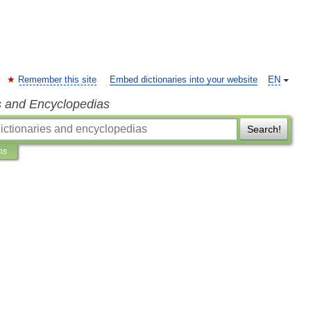
Remember this site
Embed dictionaries into your website
EN
s and Encyclopedias
Search!
ns