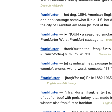
Weiß Frankfurt (Oder)) Vereinsfarben: gelb r
Deutsch Wikipedia
frankfurter
— hot dog, 1894, American Englis
and pork sausage somewhat like a U.S. hot d
the city of Frankfurt am Main (lit. ford of 
frankfurter
— ► NOUN ▪ a seasoned smoked 
Frankfurter Wurst Frankfurt sausage …
Engl
frankfurter
— /frankˈfurter, ted. ˈfʀaŋkˌfuʌtʌ/
«Francoforte»] s. m. inv. würstel …
Sinonimi e 
frankfurter
— [n] cylindrical meat sausage bo
weenie*, wiener, wienerwurst; concepts 45
Frankfurter
— [fraŋk′fər tər] Felix 1882 1965
…
English World dictionary
frankfurter
— ☆ frankfurter [fraŋk′fər tər 
of beef or beef with pork, turkey, etc., made i
wiener: also frankfurt or frankfort… …
English