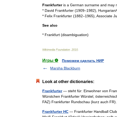
Frankfurter
is
a
German
surname
and
may
*
David
Frankfurter
(
1909
–
1982
),
Hungarian
/
*
Felix
Frankfurter
(
1882
–
1965
),
Associate
Ju
See
also
*
Frankfurt
(
disambiguation
)
Wikimedia
Foundation
.
2010
.
Игры ⚽
Поможем сделать НИР
Marsha Blackburn
Look at other dictionaries:
Frankfurter
— steht für: Einwohner von Fran
Würstchen Frankfurter Würstel, österreichis
FAZ) Frankfurter Rundschau (kurz auch 
Frankfurter HC
— Frankfurter Handball Club