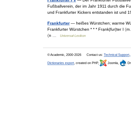
Frankfurter FV
— Der Frankfurter Fußballvere
Fußballverein, der im Jahr 1911 durch die Fu
und Frankfurter Kickers entstanden ist u
Frankfurter
— heißes Würstchen; warme Wür
Frankfurter Würstchen * * * Frạnk|fur|ter I 
〈n …
Universal-Lexikon
© Academic, 2000-2026
Contact us:
Technical Support
,
Dictionaries export
, created on PHP,
Joomla,
Dr