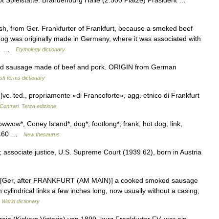
ot Spielstätte: Brandenburg Halle (2.500 Plätze) Präsident …
h, from Ger. Frankfurter of Frankfurt, because a smoked beef
og was originally made in Germany, where it was associated with
the… …
Etymology dictionary
sausage made of beef and pork. ORIGIN from German
ish terms dictionary
 [vc. ted., propriamente «di Francoforte», agg. etnico di Frankfurt
Contrari. Terza edizione
wwow*, Coney Island*, dog*, footlong*, frank, hot dog, link,
7,460 …
New thesaurus
; associate justice, U.S. Supreme Court (1939 62), born in Austria
] n. [Ger, after FRANKFURT (AM MAIN)] a cooked smoked sausage
n cylindrical links a few inches long, now usually without a casing;
 World dictionary