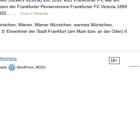
in (Kickers Victoria) von 1899, kurz Frankfurter FV, war ein
sion der Frankfurter Pioniervereine Frankfurter FC Victoria 1899
nd 1920… …
Deutsch Wikipedia
stchen; Wiener; Wiener Würstchen; warmes Würstchen;
〈m. 3〉 Einwohner der Stadt Frankfurt (am Main bzw. an der Oder) II
Advertising
18+
upal,
WordPress, MODx.