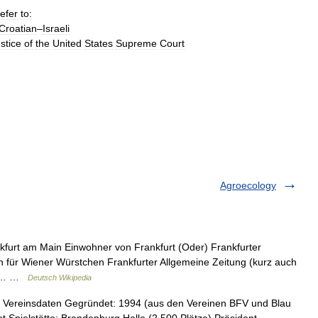
refer
to:
Croatian
–
Israeli
stice
of
the
United
States
Supreme
Court
Agroecology
kfurt am Main Einwohner von Frankfurt (Oder) Frankfurter
ch für Wiener Würstchen Frankfurter Allgemeine Zeitung (kurz auch
FR)… …
Deutsch Wikipedia
 Vereinsdaten Gegründet: 1994 (aus den Vereinen BFV und Blau